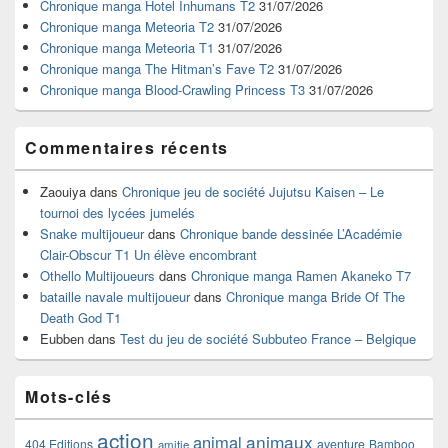
widget
Chronique manga Hotel Inhumans T2
31/07/2026
pour
Chronique manga Meteoria T2
31/07/2026
la
Chronique manga Meteoria T1
31/07/2026
barre
Chronique manga The Hitman’s Fave T2
31/07/2026
latérale
Chronique manga Blood-Crawling Princess T3
31/07/2026
Commentaires récents
Zaouiya
dans
Chronique jeu de société Jujutsu Kaisen – Le
tournoi des lycées jumelés
Snake multijoueur
dans
Chronique bande dessinée L’Académie
Clair-Obscur T1 Un élève encombrant
Othello Multijoueurs
dans
Chronique manga Ramen Akaneko T7
bataille navale multijoueur
dans
Chronique manga Bride Of The
Death God T1
Eubben
dans
Test du jeu de société Subbuteo France – Belgique
Mots-clés
action
animaux
animal
404 Editions
aventure
Bamboo
amitie