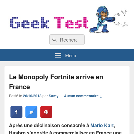
GeekTest
Recherche :
Blog jeux-vidéo et high-tech
Rechercher
Menu
Le Monopoly Fortnite arrive en
France
Posté le
26/10/2018
par
Samy
—
Aucun commentaire ↓
Après une déclinaison consacrée à
Mario Kart
,
Hasbro s’apprête à commercialiser en France une