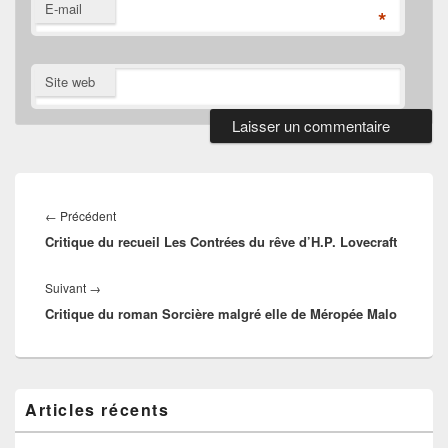
E-mail
*
Site web
Navigation
de
Article
←
Précédent
l’article
Critique du recueil Les Contrées du rêve d’H.P. Lovecraft
précédent :
Article
Suivant
→
Critique du roman Sorcière malgré elle de Méropée Malo
suivant :
Zone
Articles récents
principale
de