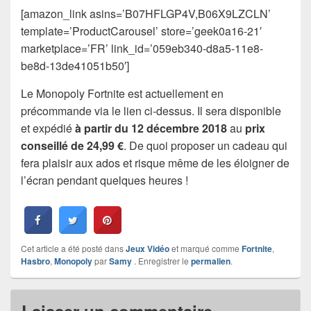
[amazon_link asins=’B07HFLGP4V,B06X9LZCLN’
template=’ProductCarousel’ store=’geek0a16-21′
marketplace=’FR’ link_id=’059eb340-d8a5-11e8-
be8d-13de41051b50′]
Le Monopoly Fortnite est actuellement en
précommande via le lien ci-dessus. Il sera disponible
et expédié
à partir du 12 décembre 2018
au
prix
conseillé de 24,99 €
. De quoi proposer un cadeau qui
fera plaisir aux ados et risque même de les éloigner de
l’écran pendant quelques heures !
Cet article a été posté dans
Jeux Vidéo
et marqué comme
Fortnite
,
Hasbro
,
Monopoly
par
Samy
. Enregistrer le
permalien
.