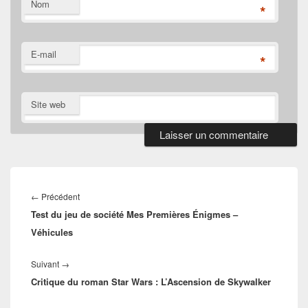
Nom
*
E-mail
*
Site web
Navigation
de
Article
←
Précédent
l’article
Test du jeu de société Mes Premières Énigmes –
précédent :
Véhicules
Article
Suivant
→
Critique du roman Star Wars : L’Ascension de Skywalker
suivant :