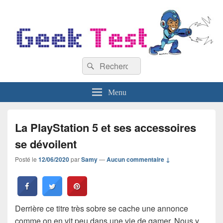
GeekTest
Recherche :
Blog jeux-vidéo et high-tech
Rechercher
Menu
La PlayStation 5 et ses accessoires
se dévoilent
Posté le
12/06/2020
par
Samy
—
Aucun commentaire ↓
Derrière ce titre très sobre se cache une annonce
comme on en vit peu dans une vie de gamer. Nous y