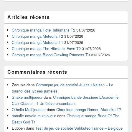
Zone
Articles récents
principale
de
widget
Chronique manga Hotel Inhumans T2
31/07/2026
pour
Chronique manga Meteoria T2
31/07/2026
la
Chronique manga Meteoria T1
31/07/2026
barre
Chronique manga The Hitman’s Fave T2
31/07/2026
latérale
Chronique manga Blood-Crawling Princess T3
31/07/2026
Commentaires récents
Zaouiya
dans
Chronique jeu de société Jujutsu Kaisen – Le
tournoi des lycées jumelés
Snake multijoueur
dans
Chronique bande dessinée L’Académie
Clair-Obscur T1 Un élève encombrant
Othello Multijoueurs
dans
Chronique manga Ramen Akaneko T7
bataille navale multijoueur
dans
Chronique manga Bride Of The
Death God T1
Eubben
dans
Test du jeu de société Subbuteo France – Belgique