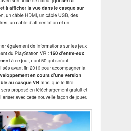
avec son unité de calcul (
qui sert à
et à afficher la vue dans le casque sur
ion, un câble HDMI, un câble USB, des
ires, un câble d’alimentation et un
ner également de informations sur les jeux
ent du PlayStation VR :
160 d’entre-eux
ement
à ce jour, dont 50 qui seront
isés avant fin 2016 pour accompagner la
éveloppement en cours d’une version
uable au casque VR
ainsi que le titre
era proposé en téléchargement gratuit et
liariser avec cette nouvelle façon de jouer.