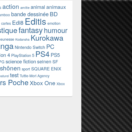
action
animaux
animal
s
amitie
BD
bande dessinée
amboo
Editis
Edi8
emotion
cartes
fantasy
stique
humour
Kurokawa
jeunesse
Kodansha
nga
PC
Nintendo Switch
PS4
ion 4
PS5
PlayStation 5
science fiction
seinen
SF
PG
shônen
SQUARE ENIX
sport
test
Tuttle-Mori Agency
naturel
rs Poche
Xbox One
Xbox