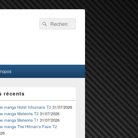
Recherche :
Rechercher
Propos
s récents
ue manga Hotel Inhumans T2
31/07/2026
ue manga Meteoria T2
31/07/2026
ue manga Meteoria T1
31/07/2026
ue manga The Hitman’s Fave T2
026