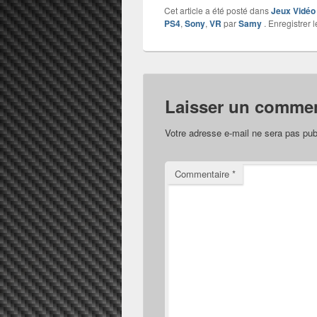
Cet article a été posté dans
Jeux Vidéo
PS4
,
Sony
,
VR
par
Samy
. Enregistrer 
Laisser un commen
Votre adresse e-mail ne sera pas pub
Commentaire
*