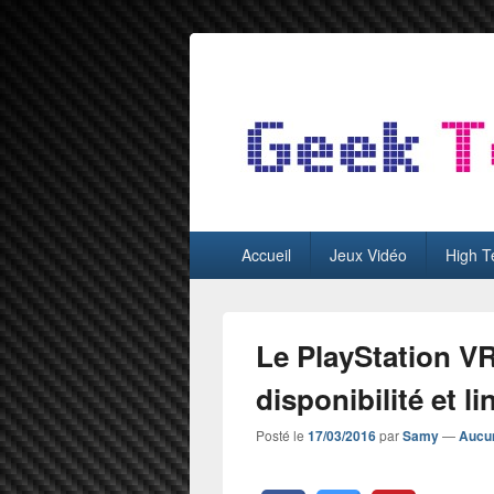
GeekTest
Blog jeux-vidéo et high-tech
Menu
Accueil
Jeux Vidéo
High T
principal
Le PlayStation VR 
disponibilité et l
Posté le
17/03/2016
par
Samy
—
Aucu