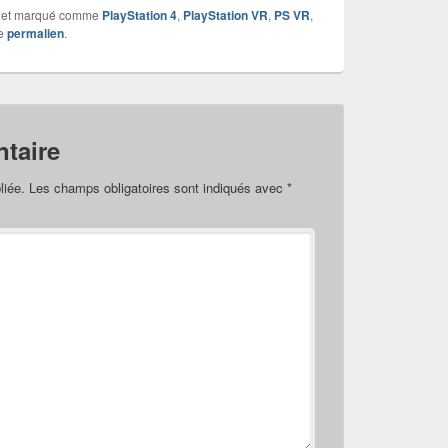
et marqué comme
PlayStation 4
,
PlayStation VR
,
PS VR
,
le
permalien
.
taire
liée.
Les champs obligatoires sont indiqués avec
*