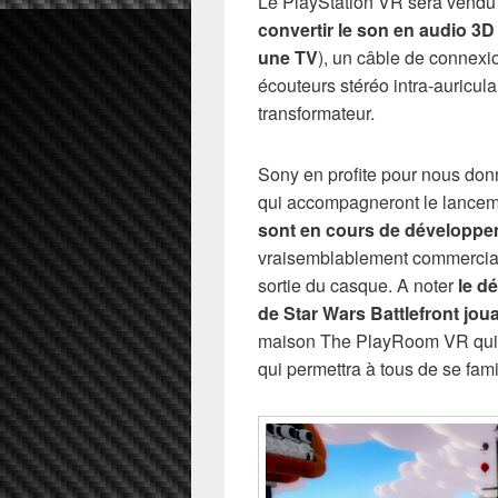
Le PlayStation VR sera vendu 
convertir le son en audio 3D 
une TV
), un câble de connex
écouteurs stéréo intra-auricula
transformateur.
Sony en profite pour nous don
qui accompagneront le lancem
sont en cours de développ
vraisemblablement commercial
sortie du casque. A noter
le d
de Star Wars Battlefront jo
maison The PlayRoom VR qui s
qui permettra à tous de se fami