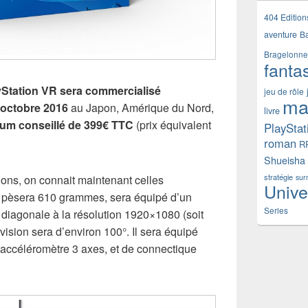
404 Edition
aventure
B
Bragelonne
fanta
yStation VR sera commercialisé
jeu de rôle
ma
’octobre 2016
au Japon, Amérique du Nord,
livre
um conseillé de 399€ TTC
(prix équivalent
PlayStat
roman
R
Shueisha
stratégie
ions, on connait maintenant celles
sur
Unive
r pèsera 610 grammes, sera équipé d’un
Series
iagonale à la résolution 1920×1080 (soit
vision sera d’environ 100°. Il sera équipé
 accéléromètre 3 axes, et de connectique