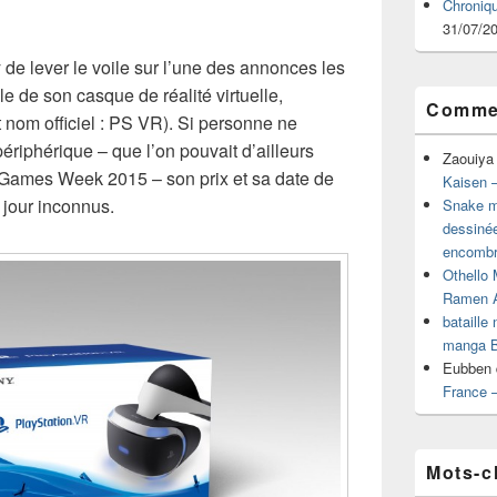
Chroniq
31/07/2
e lever le voile sur l’une des annonces les
le de son casque de réalité virtuelle,
Commen
t nom officiel : PS VR). Si personne ne
périphérique – que l’on pouvait d’ailleurs
Zaouiya
s Games Week 2015 – son prix et sa date de
Kaisen –
e jour inconnus.
Snake mu
dessiné
encombr
Othello 
Ramen 
bataille
manga B
Eubben
France 
Mots-c