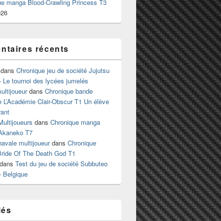
ue manga Blood-Crawling Princess T3
026
taires récents
dans
Chronique jeu de société Jujutsu
 Le tournoi des lycées jumelés
ltijoueur
dans
Chronique bande
e L’Académie Clair-Obscur T1 Un élève
ant
Multijoueurs
dans
Chronique manga
Akaneko T7
 navale multijoueur
dans
Chronique
ride Of The Death God T1
dans
Test du jeu de société Subbuteo
– Belgique
lés