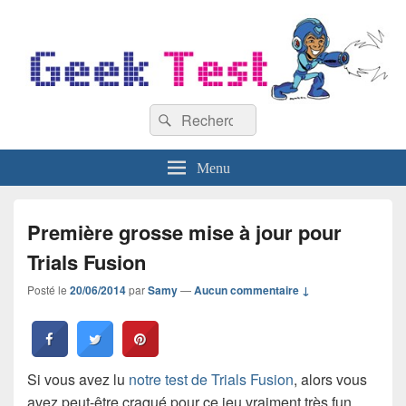
GeekTest
Recherche :
Blog jeux-vidéo et high-tech
Rechercher
Menu
Première grosse mise à jour pour
Trials Fusion
Posté le
20/06/2014
par
Samy
—
Aucun commentaire ↓
Si vous avez lu
notre test de Trials Fusion
, alors vous
avez peut-être craqué pour ce jeu vraiment très fun,