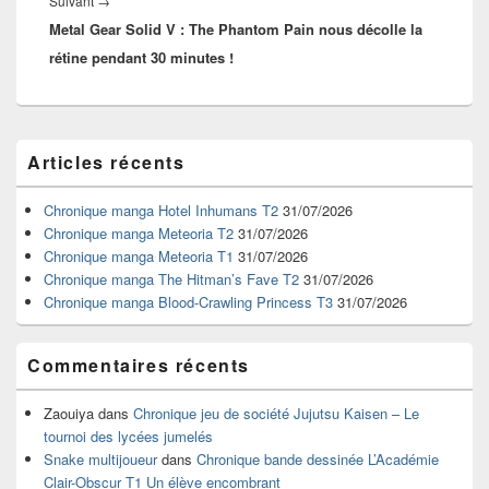
Suivant
→
Metal Gear Solid V : The Phantom Pain nous décolle la
suivant :
rétine pendant 30 minutes !
Zone
Articles récents
principale
de
widget
Chronique manga Hotel Inhumans T2
31/07/2026
pour
Chronique manga Meteoria T2
31/07/2026
la
Chronique manga Meteoria T1
31/07/2026
barre
Chronique manga The Hitman’s Fave T2
31/07/2026
latérale
Chronique manga Blood-Crawling Princess T3
31/07/2026
Commentaires récents
Zaouiya
dans
Chronique jeu de société Jujutsu Kaisen – Le
tournoi des lycées jumelés
Snake multijoueur
dans
Chronique bande dessinée L’Académie
Clair-Obscur T1 Un élève encombrant