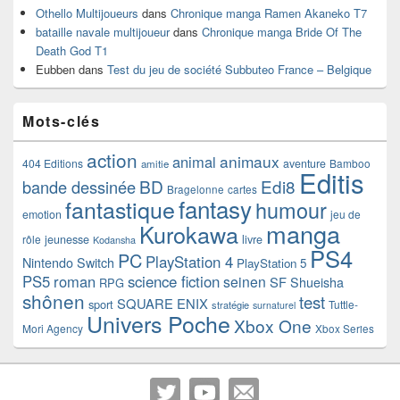
Othello Multijoueurs
dans
Chronique manga Ramen Akaneko T7
bataille navale multijoueur
dans
Chronique manga Bride Of The
Death God T1
Eubben
dans
Test du jeu de société Subbuteo France – Belgique
Mots-clés
action
animaux
animal
404 Editions
aventure
Bamboo
amitie
Editis
BD
Edi8
bande dessinée
Bragelonne
cartes
fantasy
fantastique
humour
emotion
jeu de
manga
Kurokawa
rôle
jeunesse
livre
Kodansha
PS4
PC
PlayStation 4
Nintendo Switch
PlayStation 5
PS5
roman
science fiction
seinen
SF
Shueisha
RPG
shônen
test
SQUARE ENIX
sport
Tuttle-
stratégie
surnaturel
Univers Poche
Xbox One
Mori Agency
Xbox Series