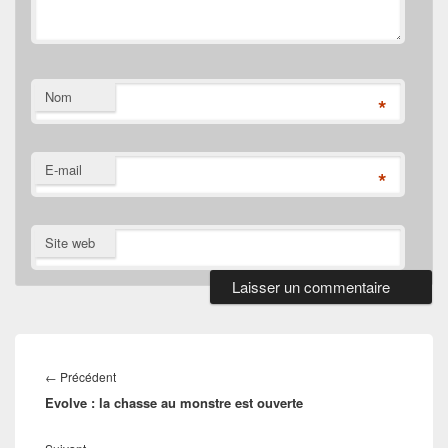
Nom
*
E-mail
*
Site web
Navigation
de
Article
←
Précédent
l’article
Evolve : la chasse au monstre est ouverte
précédent :
Article