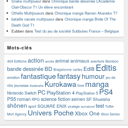
Snake multijoueur
dans
Chronique bande dessinée L’Académie
Clair-Obscur T1 Un élève encombrant
Othello Multijoueurs
dans
Chronique manga Ramen Akaneko T7
bataille navale multijoueur
dans
Chronique manga Bride Of The
Death God T1
Eubben
dans
Test du jeu de société Subbuteo France – Belgique
Mots-clés
action
animaux
animal
404 Editions
aventure
Bamboo
amitie
Editis
BD
Edi8
bande dessinée
Bragelonne
cartes
fantasy
fantastique
humour
emotion
jeu de
manga
Kurokawa
rôle
jeunesse
livre
Kodansha
PS4
PC
PlayStation 4
Nintendo Switch
PlayStation 5
PS5
roman
science fiction
seinen
SF
Shueisha
RPG
shônen
test
SQUARE ENIX
sport
Tuttle-
stratégie
surnaturel
Univers Poche
Xbox One
Mori Agency
Xbox Series