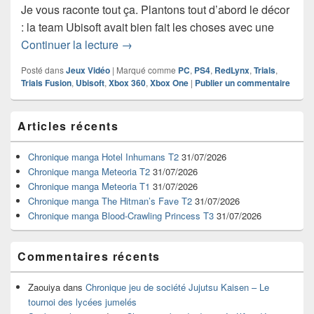
Je vous raconte tout ça. Plantons tout d’abord le décor
: la team Ubisoft avait bien fait les choses avec une
Trials Fusion : premières impressions
Continuer la lecture
→
Posté dans
Jeux Vidéo
|
Marqué comme
PC
,
PS4
,
RedLynx
,
Trials
,
Trials Fusion
,
Ubisoft
,
Xbox 360
,
Xbox One
|
Publier un commentaire
Zone
Articles récents
principale
de
widget
Chronique manga Hotel Inhumans T2
31/07/2026
pour
Chronique manga Meteoria T2
31/07/2026
la
Chronique manga Meteoria T1
31/07/2026
barre
Chronique manga The Hitman’s Fave T2
31/07/2026
latérale
Chronique manga Blood-Crawling Princess T3
31/07/2026
Commentaires récents
Zaouiya
dans
Chronique jeu de société Jujutsu Kaisen – Le
tournoi des lycées jumelés