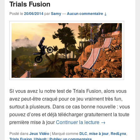
Trials Fusion
Posté le
20/06/2014
par
Samy
—
Aucun commentaire ↓
Si vous avez lu notre test de Trials Fusion, alors vous
avez peut-être craqué pour ce jeu vraiment très fun,
surtout à plusieurs. Dans ce cas bonne nouvelle : vous
pouvez d’ores et déjà télécharger gratuitement la toute
Première grosse m
première mise à jour
Continuer la lecture
→
Posté dans
Jeux Vidéo
|
Marqué comme
DLC
,
mise à jour
,
RedLynx
,
Trials Fusion
,
Ubisoft
|
Publier un commentaire