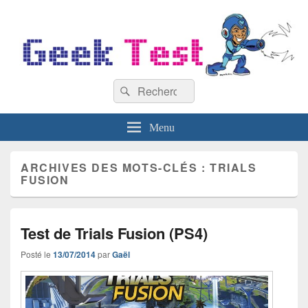
GeekTest
Recherche :
Blog jeux-vidéo et high-tech
Rechercher
Menu
ARCHIVES DES MOTS-CLÉS :
TRIALS
FUSION
Test de Trials Fusion (PS4)
Posté le
13/07/2014
par
Gaël