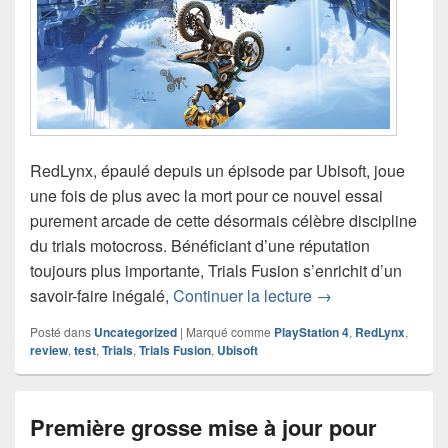
RedLynx, épaulé depuis un épisode par Ubisoft, joue
une fois de plus avec la mort pour ce nouvel essai
purement arcade de cette désormais célèbre discipline
du trials motocross. Bénéficiant d’une réputation
toujours plus importante, Trials Fusion s’enrichit d’un
Test de Trials Fus
savoir-faire inégalé,
Continuer la lecture
→
Posté dans
Uncategorized
|
Marqué comme
PlayStation 4
,
RedLynx
,
review
,
test
,
Trials
,
Trials Fusion
,
Ubisoft
Première grosse mise à jour pour