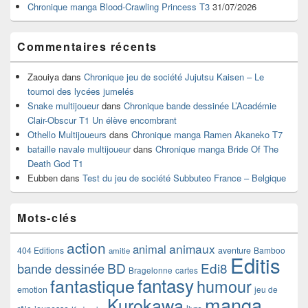
Chronique manga Blood-Crawling Princess T3
31/07/2026
Commentaires récents
Zaouiya
dans
Chronique jeu de société Jujutsu Kaisen – Le
tournoi des lycées jumelés
Snake multijoueur
dans
Chronique bande dessinée L’Académie
Clair-Obscur T1 Un élève encombrant
Othello Multijoueurs
dans
Chronique manga Ramen Akaneko T7
bataille navale multijoueur
dans
Chronique manga Bride Of The
Death God T1
Eubben
dans
Test du jeu de société Subbuteo France – Belgique
Mots-clés
action
animaux
animal
404 Editions
aventure
Bamboo
amitie
Editis
BD
Edi8
bande dessinée
Bragelonne
cartes
fantasy
fantastique
humour
emotion
jeu de
manga
Kurokawa