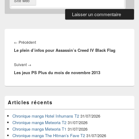
Site web
Navigation
de
Article
←
Précédent
l’article
Le plein d’infos pour Assassin’s Creed IV Black Flag
précédent :
Article
Suivant
→
Les jeux PS Plus du mois de novembre 2013
suivant :
Zone
Articles récents
principale
de
widget
Chronique manga Hotel Inhumans T2
31/07/2026
pour
Chronique manga Meteoria T2
31/07/2026
la
Chronique manga Meteoria T1
31/07/2026
barre
Chronique manga The Hitman’s Fave T2
31/07/2026
latérale