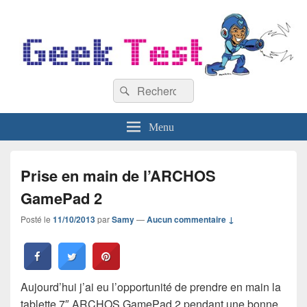
GeekTest
Recherche :
Blog jeux-vidéo et high-tech
Rechercher
Menu
Prise en main de l’ARCHOS
GamePad 2
Posté le
11/10/2013
par
Samy
—
Aucun commentaire ↓
Aujourd’hui j’ai eu l’opportunité de prendre en main la
tablette 7″ ARCHOS GamePad 2 pendant une bonne