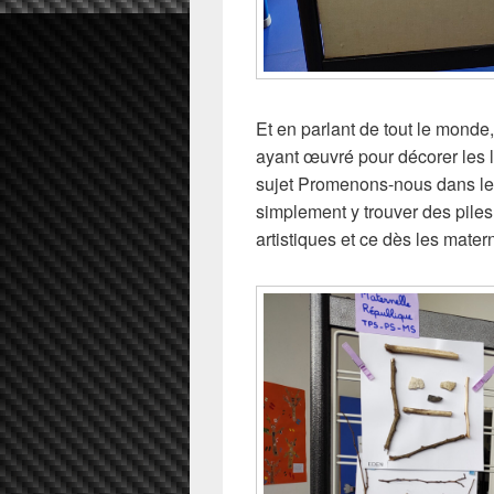
Et en parlant de tout le mond
ayant œuvré pour décorer les l
sujet Promenons-nous dans les
simplement y trouver des pile
artistiques et ce dès les mater