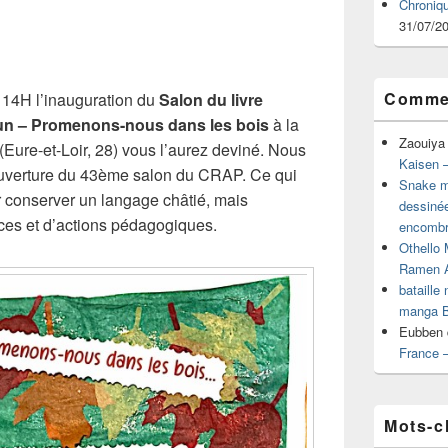
Chroniq
31/07/2
Commen
 14H l’inauguration du
Salon du livre
un – Promenons-nous dans les bois
à la
Zaouiya
ure-et-Loir, 28) vous l’aurez deviné. Nous
Kaisen –
e ouverture du 43ème salon du CRAP. Ce qui
Snake mu
our conserver un langage châtié, mais
dessiné
ces et d’actions pédagogiques.
encombr
Othello 
Ramen 
bataille
manga B
Eubben
France 
Mots-c