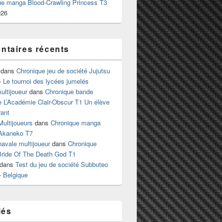
ue manga Blood-Crawling Princess T3
026
taires récents
dans
Chronique jeu de société Jujutsu
 Le tournoi des lycées jumelés
ltijoueur
dans
Chronique bande
e L’Académie Clair-Obscur T1 Un élève
ant
Multijoueurs
dans
Chronique manga
Akaneko T7
 navale multijoueur
dans
Chronique
ride Of The Death God T1
dans
Test du jeu de société Subbuteo
– Belgique
lés