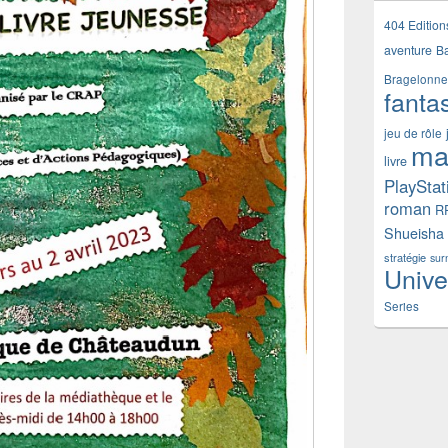
404 Edition
aventure
B
Bragelonne
fanta
jeu de rôle
ma
livre
PlayStat
roman
R
Shueisha
stratégie
sur
Unive
Series