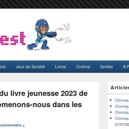
ech
Jeux de Société
Livres
Cinéma
Sorties
A 
Zone
Article
principale
u livre jeunesse 2023 de
de
widget
Chroniq
omenons-nous dans les
pour
Chroniq
la
Chroniq
barre
Chroniq
latérale
31/07/2
commentaire ↓