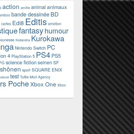
action
animaux
animal
s
amitie
BD
bande dessinée
amboo
Editis
Edi8
emotion
cartes
fantasy
stique
humour
Kurokawa
jeunesse
Kodansha
nga
PC
Nintendo Switch
PS4
ion 4
PS5
PlayStation 5
science fiction
seinen
SF
PG
shônen
SQUARE ENIX
sport
test
Tuttle-Mori Agency
naturel
rs Poche
Xbox One
Xbox