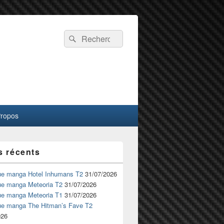
Recherche :
Rechercher
Propos
s récents
ue manga Hotel Inhumans T2
31/07/2026
ue manga Meteoria T2
31/07/2026
ue manga Meteoria T1
31/07/2026
ue manga The Hitman’s Fave T2
026