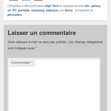
Cet article a été posté dans
High Tech
et marqué comme
ativ
,
galaxy
s4
,
PC
,
portable
,
samsung
,
sidesync
par
Samy
. Enregistrer le
permalien
.
Laisser un commentaire
Votre adresse e-mail ne sera pas publiée.
Les champs obligatoires
sont indiqués avec
*
Commentaire
*