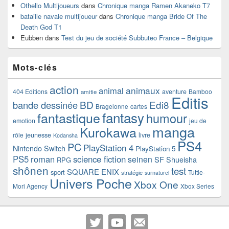
Othello Multijoueurs
dans
Chronique manga Ramen Akaneko T7
bataille navale multijoueur
dans
Chronique manga Bride Of The
Death God T1
Eubben
dans
Test du jeu de société Subbuteo France – Belgique
Mots-clés
action
animaux
animal
404 Editions
aventure
Bamboo
amitie
Editis
BD
Edi8
bande dessinée
Bragelonne
cartes
fantasy
fantastique
humour
emotion
jeu de
manga
Kurokawa
rôle
jeunesse
livre
Kodansha
PS4
PC
PlayStation 4
Nintendo Switch
PlayStation 5
PS5
roman
science fiction
seinen
SF
Shueisha
RPG
shônen
test
SQUARE ENIX
sport
Tuttle-
stratégie
surnaturel
Univers Poche
Xbox One
Mori Agency
Xbox Series