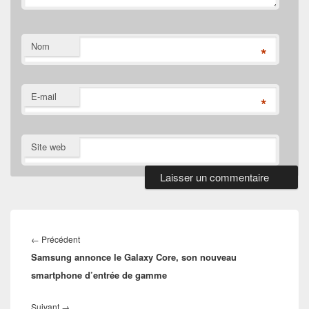
Nom
*
E-mail
*
Site web
Navigation
de
Article
←
Précédent
l’article
Samsung annonce le Galaxy Core, son nouveau
précédent :
smartphone d’entrée de gamme
Article
Suivant
→