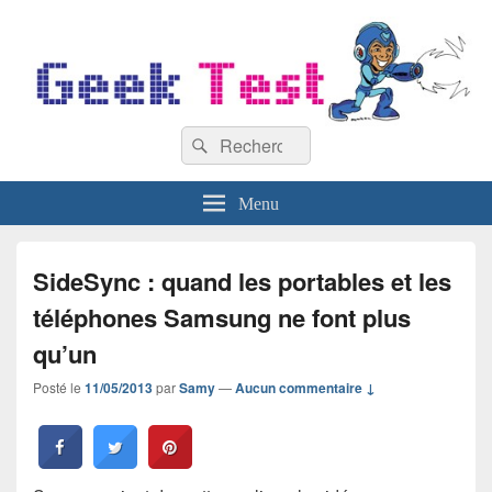
GeekTest
Recherche :
Blog jeux-vidéo et high-tech
Rechercher
Menu
SideSync : quand les portables et les
téléphones Samsung ne font plus
qu’un
Posté le
11/05/2013
par
Samy
—
Aucun commentaire ↓