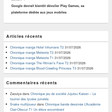
Google devrait bientôt dévoiler Play Games, sa
suivant :
plateforme dédiée aux jeux mobiles
Zone
Articles récents
principale
de
widget
Chronique manga Hotel Inhumans T2
31/07/2026
pour
Chronique manga Meteoria T2
31/07/2026
la
Chronique manga Meteoria T1
31/07/2026
barre
Chronique manga The Hitman’s Fave T2
31/07/2026
latérale
Chronique manga Blood-Crawling Princess T3
31/07/2026
Commentaires récents
Zaouiya
dans
Chronique jeu de société Jujutsu Kaisen – Le
tournoi des lycées jumelés
Snake multijoueur
dans
Chronique bande dessinée L’Académie
Clair-Obscur T1 Un élève encombrant