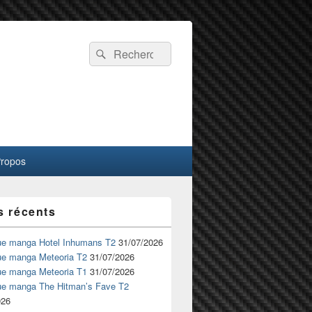
Recherche :
Rechercher
Propos
s récents
ue manga Hotel Inhumans T2
31/07/2026
ue manga Meteoria T2
31/07/2026
ue manga Meteoria T1
31/07/2026
ue manga The Hitman’s Fave T2
026