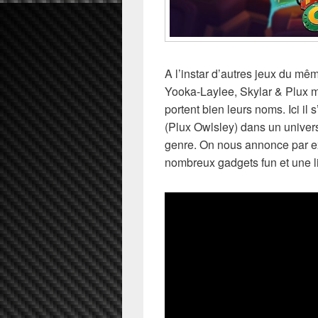
A l’instar d’autres jeux du 
Yooka-Laylee, Skylar & Plux 
portent bien leurs noms. Ici il 
(Plux Owlsley) dans un unive
genre. On nous annonce par e
nombreux gadgets fun et une li