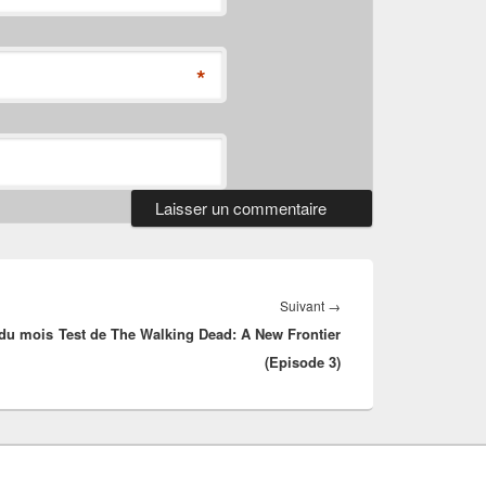
*
Article
Suivant
→
 du mois
Test de The Walking Dead: A New Frontier
suivant :
(Episode 3)