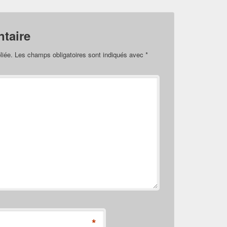
taire
liée.
Les champs obligatoires sont indiqués avec
*
*