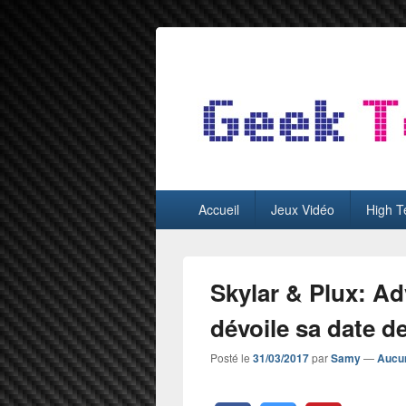
GeekTest
Blog jeux-vidéo et high-tech
Menu
Accueil
Jeux Vidéo
High T
principal
Skylar & Plux: Ad
dévoile sa date de
Posté le
31/03/2017
par
Samy
—
Aucu