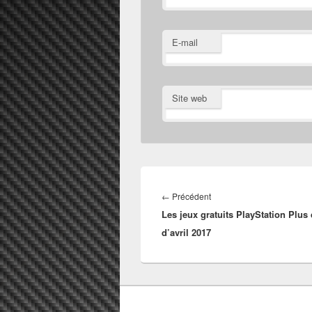
E-mail
Site web
Navigation
de
Article
←
Précédent
l’article
Les jeux gratuits PlayStation Plus
précédent :
d’avril 2017