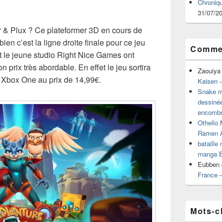
Chroniq
31/07/2
 & Plux ? Ce plateformer 3D en cours de
n c’est la ligne droite finale pour ce jeu
Commen
et le jeune studio Right Nice Games ont
n prix très abordable. En effet le jeu sortira
Zaouiya
 Xbox One au prix de 14,99€.
Kaisen –
Snake mu
dessiné
encombr
Othello 
Ramen 
bataille
manga B
Eubben
France 
Mots-c