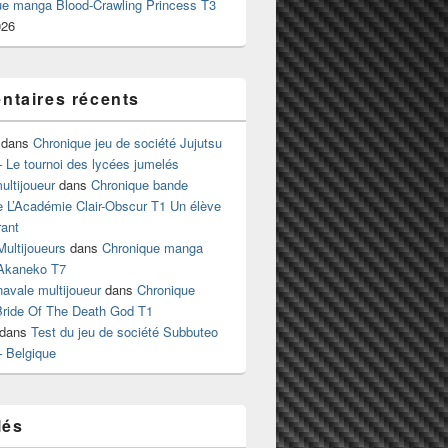
ue manga Blood-Crawling Princess T3
026
taires récents
dans
Chronique jeu de société Jujutsu
 Le tournoi des lycées jumelés
ltijoueur
dans
Chronique bande
e L’Académie Clair-Obscur T1 Un élève
ant
Multijoueurs
dans
Chronique manga
Akaneko T7
 navale multijoueur
dans
Chronique
ride Of The Death God T1
dans
Test du jeu de société Subbuteo
– Belgique
lés