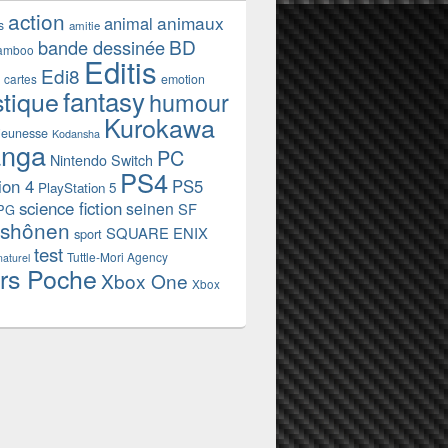
action
animaux
animal
s
amitie
BD
bande dessinée
amboo
Editis
Edi8
emotion
cartes
fantasy
stique
humour
Kurokawa
jeunesse
Kodansha
nga
PC
Nintendo Switch
PS4
ion 4
PS5
PlayStation 5
science fiction
seinen
SF
PG
shônen
SQUARE ENIX
sport
test
Tuttle-Mori Agency
naturel
rs Poche
Xbox One
Xbox