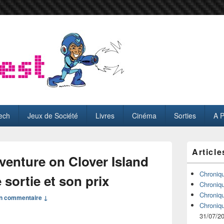
ech
Jeux de Société
Livres
Cinéma
Sorties
A 
Zone
Article
principale
venture on Clover Island
de
widget
Chroniq
 sortie et son prix
pour
Chroniq
la
Chroniq
n commentaire ↓
barre
Chroniq
latérale
31/07/2