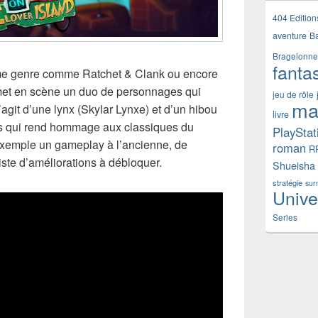
404 Edition
aventure
B
Bragelonne
fanta
même genre comme Ratchet & Clank ou encore
met en scène un duo de personnages qui
jeu de rôle
ma
s’agit d’une lynx (Skylar Lynxe) et d’un hibou
livre
rs qui rend hommage aux classiques du
PlayStat
xemple un gameplay à l’ancienne, de
roman
R
ste d’améliorations à débloquer.
Shueisha
stratégie
sur
Unive
Series