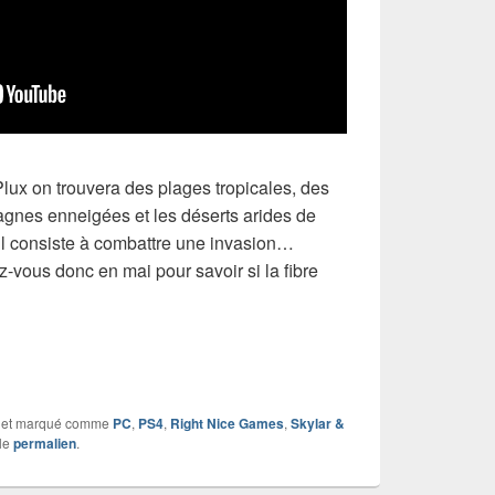
lux on trouvera des plages tropicales, des
agnes enneigées et les déserts arides de
 il consiste à combattre une invasion…
vous donc en mai pour savoir si la fibre
et marqué comme
PC
,
PS4
,
Right Nice Games
,
Skylar &
 le
permalien
.