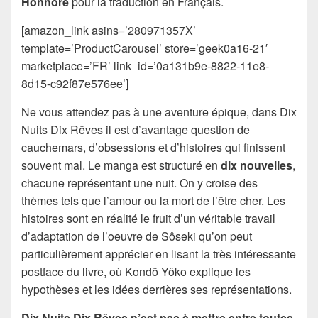
Honnoré
pour la traduction en Français.
[amazon_link asins=’280971357X’
template=’ProductCarousel’ store=’geek0a16-21′
marketplace=’FR’ link_id=’0a131b9e-8822-11e8-
8d15-c92f87e576ee’]
Ne vous attendez pas à une aventure épique, dans Dix
Nuits Dix Rêves il est d’avantage question de
cauchemars, d’obsessions et d’histoires qui finissent
souvent mal. Le manga est structuré en
dix nouvelles
,
chacune représentant une nuit. On y croise des
thèmes tels que l’amour ou la mort de l’être cher. Les
histoires sont en réalité le fruit d’un véritable travail
d’adaptation de l’oeuvre de Sôseki qu’on peut
particulièrement apprécier en lisant la très intéressante
postface du livre, où Kondô Yôko explique les
hypothèses et les idées derrières ses représentations.
Dix Nuits Dix Rêves n’est pas à mettre entre toutes