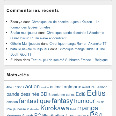
Commentaires récents
Zaouiya
dans
Chronique jeu de société Jujutsu Kaisen – Le
tournoi des lycées jumelés
Snake multijoueur
dans
Chronique bande dessinée L’Académie
Clair-Obscur T1 Un élève encombrant
Othello Multijoueurs
dans
Chronique manga Ramen Akaneko T7
bataille navale multijoueur
dans
Chronique manga Bride Of The
Death God T1
Eubben
dans
Test du jeu de société Subbuteo France – Belgique
Mots-clés
action
animaux
animal
404 Editions
aventure
Bamboo
amitie
Editis
BD
Edi8
bande dessinée
Bragelonne
cartes
fantasy
fantastique
humour
emotion
jeu de
manga
Kurokawa
rôle
jeunesse
livre
Kodansha
PS4
PC
PlayStation 4
Nintendo Switch
PlayStation 5