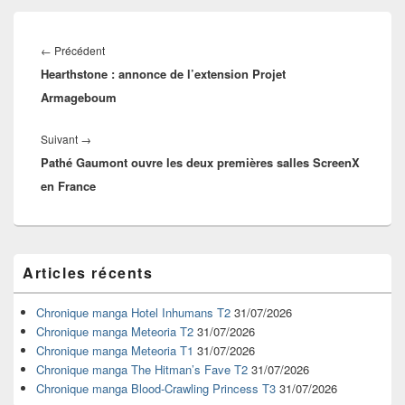
Navigation
de
Article
←
Précédent
l’article
Hearthstone : annonce de l’extension Projet
précédent :
Armageboum
Article
Suivant
→
Pathé Gaumont ouvre les deux premières salles ScreenX
suivant :
en France
Zone
Articles récents
principale
de
widget
Chronique manga Hotel Inhumans T2
31/07/2026
pour
Chronique manga Meteoria T2
31/07/2026
la
Chronique manga Meteoria T1
31/07/2026
barre
Chronique manga The Hitman’s Fave T2
31/07/2026
latérale
Chronique manga Blood-Crawling Princess T3
31/07/2026