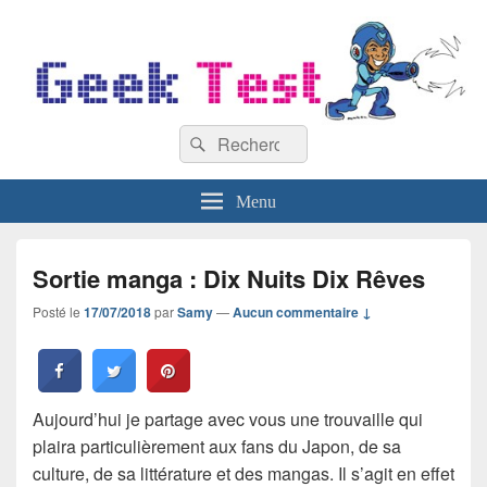
GeekTest
Recherche :
Blog jeux-vidéo et high-tech
Rechercher
Menu
Sortie manga : Dix Nuits Dix Rêves
Posté le
17/07/2018
par
Samy
—
Aucun commentaire ↓
Aujourd’hui je partage avec vous une trouvaille qui
plaira particulièrement aux fans du Japon, de sa
culture, de sa littérature et des mangas. Il s’agit en effet