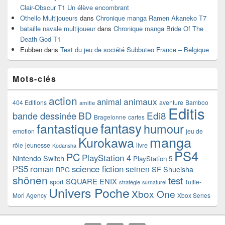
Clair-Obscur T1 Un élève encombrant
Othello Multijoueurs
dans
Chronique manga Ramen Akaneko T7
bataille navale multijoueur
dans
Chronique manga Bride Of The
Death God T1
Eubben
dans
Test du jeu de société Subbuteo France – Belgique
Mots-clés
action
animaux
animal
404 Editions
aventure
Bamboo
amitie
Editis
BD
Edi8
bande dessinée
Bragelonne
cartes
fantasy
fantastique
humour
emotion
jeu de
manga
Kurokawa
rôle
jeunesse
livre
Kodansha
PS4
PC
PlayStation 4
Nintendo Switch
PlayStation 5
PS5
roman
science fiction
seinen
SF
Shueisha
RPG
shônen
test
SQUARE ENIX
sport
Tuttle-
stratégie
surnaturel
Univers Poche
Xbox One
Mori Agency
Xbox Series