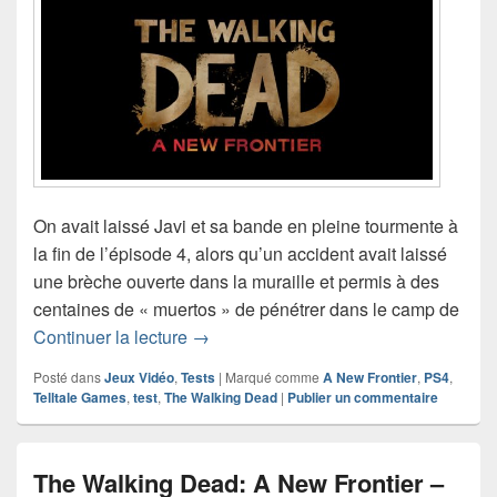
On avait laissé Javi et sa bande en pleine tourmente à
la fin de l’épisode 4, alors qu’un accident avait laissé
une brèche ouverte dans la muraille et permis à des
centaines de « muertos » de pénétrer dans le camp de
Test de The Walking Dead: A New Front
Continuer la lecture
→
Posté dans
Jeux Vidéo
,
Tests
|
Marqué comme
A New Frontier
,
PS4
,
Telltale Games
,
test
,
The Walking Dead
|
Publier un commentaire
The Walking Dead: A New Frontier –