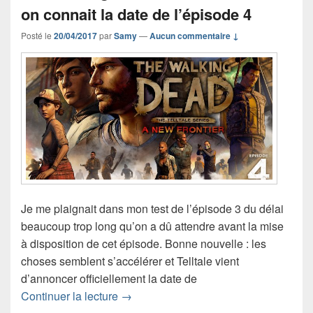
on connait la date de l’épisode 4
Posté le
20/04/2017
par
Samy
—
Aucun commentaire ↓
Je me plaignait dans mon test de l’épisode 3 du délai
beaucoup trop long qu’on a dû attendre avant la mise
à disposition de cet épisode. Bonne nouvelle : les
choses semblent s’accélérer et Telltale vient
d’annoncer officiellement la date de
The Walking Dead: A New Frontier – on 
Continuer la lecture
→