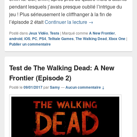
pendant lesquels j’avais presque oublié l’intrigue du
jeu ! Plus sérieusement le cliffhanger à la fin de
Test de The Walking D
l’épisode 2 était
Continuer la lecture
→
Posté dans
Jeux Vidéo
,
Tests
|
Marqué comme
A New Frontier
,
android
,
iOS
,
PC
,
PS4
,
Telltale Games
,
The Walking Dead
,
Xbox One
|
Publier un commentaire
Test de The Walking Dead: A New
Frontier (Episode 2)
Posté le
09/01/2017
par
Samy
—
Aucun commentaire ↓