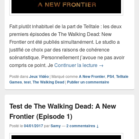
Fait plutôt inhabituel de la part de Telltale : les deux
premiers épisodes de The Walking Dead: New
Frontier ont été publiés simultanément. Le studio a
justifié ce choix par des raisons de cohérence
scénaristique. Personnellement j’avoue ne pas avoir
Test de The Walki
compris ce point. Je
Continuer la lecture
→
Posté dans
Jeux Vidéo
|
Marqué comme
A New Frontier
,
PS4
,
Telltale
Games
,
test
,
The Walking Dead
|
Publier un commentaire
Test de The Walking Dead: A New
Frontier (Episode 1)
Posté le
04/01/2017
par
Samy
—
2 commentaires ↓