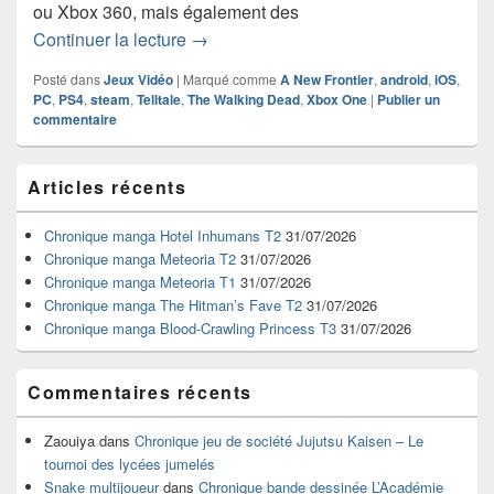
ou Xbox 360, mais également des
Dates de sortie de The Walking Dead A
Continuer la lecture
→
Posté dans
Jeux Vidéo
|
Marqué comme
A New Frontier
,
android
,
iOS
,
PC
,
PS4
,
steam
,
Telltale
,
The Walking Dead
,
Xbox One
|
Publier un
commentaire
Zone
Articles récents
principale
de
widget
Chronique manga Hotel Inhumans T2
31/07/2026
pour
Chronique manga Meteoria T2
31/07/2026
la
Chronique manga Meteoria T1
31/07/2026
barre
Chronique manga The Hitman’s Fave T2
31/07/2026
latérale
Chronique manga Blood-Crawling Princess T3
31/07/2026
Commentaires récents
Zaouiya
dans
Chronique jeu de société Jujutsu Kaisen – Le
tournoi des lycées jumelés
Snake multijoueur
dans
Chronique bande dessinée L’Académie