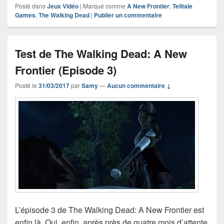
Posté dans
Jeux Vidéo
|
Marqué comme
A New Frontier
,
Telltale
Games
,
The Walking Dead
|
Publier un commentaire
Test de The Walking Dead: A New
Frontier (Episode 3)
Posté le
31/03/2017
par
Samy
—
Aucun commentaire ↓
L’épisode 3 de The Walking Dead: A New Frontier est
enfin là. Oui, enfin, après près de quatre mois d’attente