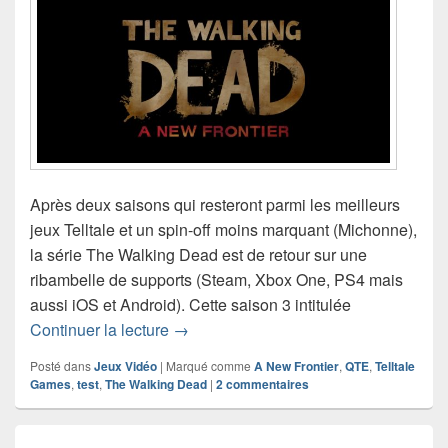
Après deux saisons qui resteront parmi les meilleurs
jeux Telltale et un spin-off moins marquant (Michonne),
la série The Walking Dead est de retour sur une
ribambelle de supports (Steam, Xbox One, PS4 mais
aussi iOS et Android). Cette saison 3 intitulée
Test de The Walking Dead: A New Front
Continuer la lecture
→
Posté dans
Jeux Vidéo
|
Marqué comme
A New Frontier
,
QTE
,
Telltale
Games
,
test
,
The Walking Dead
|
2
commentaires