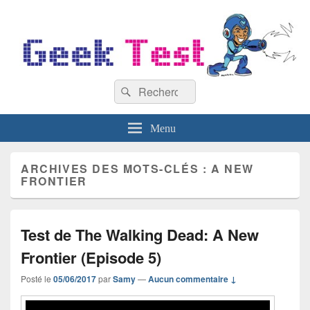
GeekTest
Recherche :
Blog jeux-vidéo et high-tech
Rechercher
Menu
ARCHIVES DES MOTS-CLÉS :
A NEW
FRONTIER
Test de The Walking Dead: A New
Frontier (Episode 5)
Posté le
05/06/2017
par
Samy
—
Aucun commentaire ↓