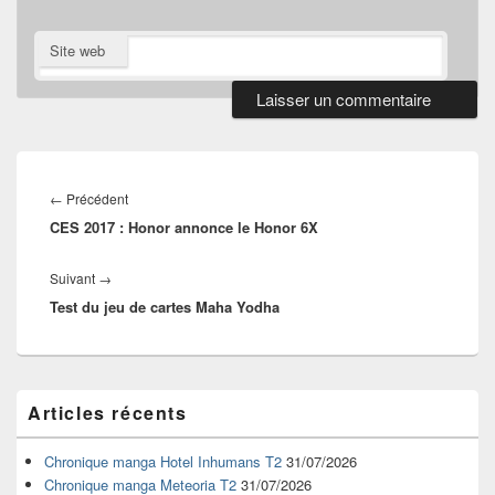
Site web
Navigation
de
Article
←
Précédent
l’article
CES 2017 : Honor annonce le Honor 6X
précédent :
Article
Suivant
→
Test du jeu de cartes Maha Yodha
suivant :
Zone
Articles récents
principale
de
widget
Chronique manga Hotel Inhumans T2
31/07/2026
pour
Chronique manga Meteoria T2
31/07/2026