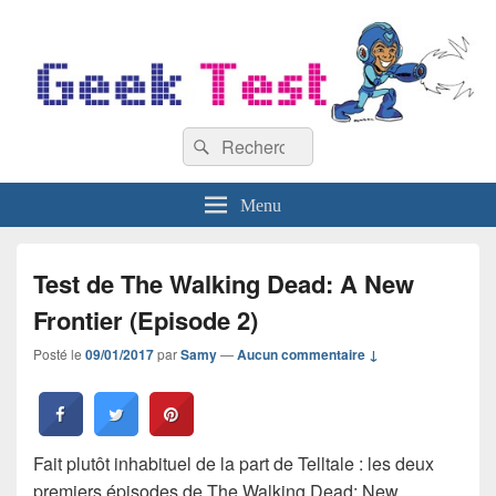
GeekTest
Recherche :
Blog jeux-vidéo et high-tech
Rechercher
Menu
Test de The Walking Dead: A New
Frontier (Episode 2)
Posté le
09/01/2017
par
Samy
—
Aucun commentaire ↓
Fait plutôt inhabituel de la part de Telltale : les deux
premiers épisodes de The Walking Dead: New