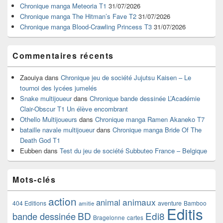
la
Chronique manga Meteoria T1
31/07/2026
barre
Chronique manga The Hitman’s Fave T2
31/07/2026
latérale
Chronique manga Blood-Crawling Princess T3
31/07/2026
Commentaires récents
Zaouiya
dans
Chronique jeu de société Jujutsu Kaisen – Le
tournoi des lycées jumelés
Snake multijoueur
dans
Chronique bande dessinée L’Académie
Clair-Obscur T1 Un élève encombrant
Othello Multijoueurs
dans
Chronique manga Ramen Akaneko T7
bataille navale multijoueur
dans
Chronique manga Bride Of The
Death God T1
Eubben
dans
Test du jeu de société Subbuteo France – Belgique
Mots-clés
action
animaux
animal
404 Editions
aventure
Bamboo
amitie
Editis
BD
Edi8
bande dessinée
Bragelonne
cartes