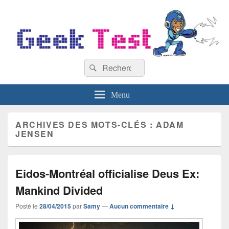
GeekTest
Recherche :
Blog jeux-vidéo et high-tech
Rechercher
Menu
ARCHIVES DES MOTS-CLÉS :
ADAM
JENSEN
Eidos-Montréal officialise Deus Ex:
Mankind Divided
Posté le
28/04/2015
par
Samy
—
Aucun commentaire ↓