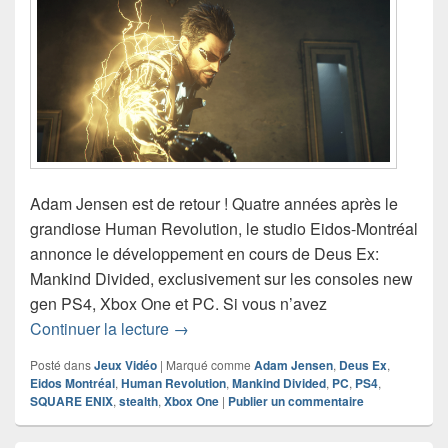
Adam Jensen est de retour ! Quatre années après le
grandiose Human Revolution, le studio Eidos-Montréal
annonce le développement en cours de Deus Ex:
Mankind Divided, exclusivement sur les consoles new
gen PS4, Xbox One et PC. Si vous n’avez
Eidos-Montréal officialise Deus Ex: M
Continuer la lecture
→
Posté dans
Jeux Vidéo
|
Marqué comme
Adam Jensen
,
Deus Ex
,
Eidos Montréal
,
Human Revolution
,
Mankind Divided
,
PC
,
PS4
,
SQUARE ENIX
,
stealth
,
Xbox One
|
Publier un commentaire