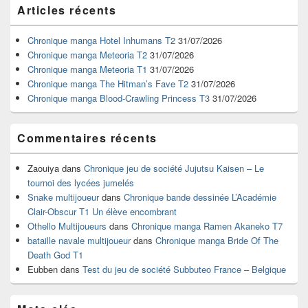
Zone
Articles récents
principale
de
widget
Chronique manga Hotel Inhumans T2
31/07/2026
pour
Chronique manga Meteoria T2
31/07/2026
la
Chronique manga Meteoria T1
31/07/2026
barre
Chronique manga The Hitman’s Fave T2
31/07/2026
latérale
Chronique manga Blood-Crawling Princess T3
31/07/2026
Commentaires récents
Zaouiya
dans
Chronique jeu de société Jujutsu Kaisen – Le
tournoi des lycées jumelés
Snake multijoueur
dans
Chronique bande dessinée L’Académie
Clair-Obscur T1 Un élève encombrant
Othello Multijoueurs
dans
Chronique manga Ramen Akaneko T7
bataille navale multijoueur
dans
Chronique manga Bride Of The
Death God T1
Eubben
dans
Test du jeu de société Subbuteo France – Belgique