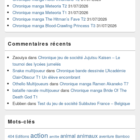
pour
Chronique manga Meteoria T2
31/07/2026
la
Chronique manga Meteoria T1
31/07/2026
barre
Chronique manga The Hitman’s Fave T2
31/07/2026
latérale
Chronique manga Blood-Crawling Princess T3
31/07/2026
Commentaires récents
Zaouiya
dans
Chronique jeu de société Jujutsu Kaisen – Le
tournoi des lycées jumelés
Snake multijoueur
dans
Chronique bande dessinée L’Académie
Clair-Obscur T1 Un élève encombrant
Othello Multijoueurs
dans
Chronique manga Ramen Akaneko T7
bataille navale multijoueur
dans
Chronique manga Bride Of The
Death God T1
Eubben
dans
Test du jeu de société Subbuteo France – Belgique
Mots-clés
action
animaux
animal
404 Editions
aventure
Bamboo
amitie