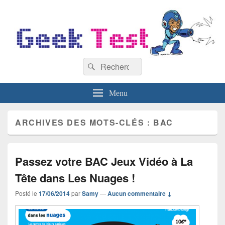
GeekTest
Recherche :
Blog jeux-vidéo et high-tech
Rechercher
Menu
ARCHIVES DES MOTS-CLÉS :
BAC
Passez votre BAC Jeux Vidéo à La
Tête dans Les Nuages !
Posté le
17/06/2014
par
Samy
—
Aucun commentaire ↓