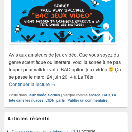
Avis aux amateurs de jeux vidéo. Que vous soyez du
genre scientifique ou littéraire, voici la soirée à ne pas
louper pour valider votre BAC option jeux vidéo
Ça
se passe le mardi 24 juin 2014 à La Tête
Passez votre BAC Jeux Vidéo à La Têt
Continuer la lecture
→
Posté dans
Jeux Vidéo
,
Sorties
|
Marqué comme
arcade
,
BAC
,
La
tête dans les nuages
,
LTDN
,
paris
|
Publier un commentaire
Zone
Articles récents
principale
de
widget
Chronique manga Hotel Inhumans T2
31/07/2026