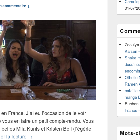
Chroniq
n commentaire ↓
31/07/2
Commen
Zaouiya
Kaisen –
Snake mu
dessiné
encombr
Othello 
Ramen 
bataille
manga B
Eubben
France 
n France. J’ai eu l’occasion de le voir
e vous en faire un petit compte-rendu. Vous
elles Mila Kunis et Kristen Bell (l’égérie
Mots-c
Critique de Bad Moms
er la lecture
→