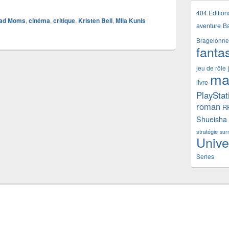
404 Edition
ad Moms
,
cinéma
,
critique
,
Kristen Bell
,
Mila Kunis
|
aventure
B
Bragelonne
fanta
jeu de rôle
ma
livre
PlayStat
roman
R
Shueisha
stratégie
sur
Unive
Series