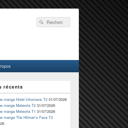
Recherche :
Rechercher
Propos
s récents
ue manga Hotel Inhumans T2
31/07/2026
ue manga Meteoria T2
31/07/2026
ue manga Meteoria T1
31/07/2026
ue manga The Hitman’s Fave T2
026