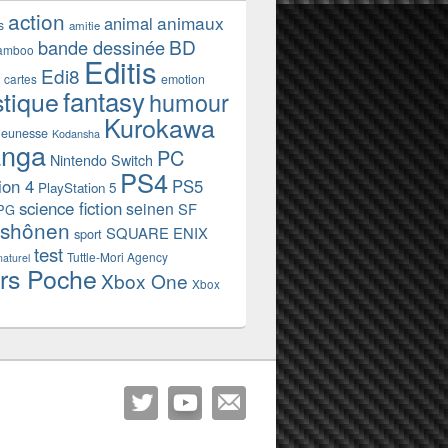
action
animaux
animal
s
amitie
BD
bande dessinée
amboo
Editis
Edi8
emotion
cartes
fantasy
stique
humour
Kurokawa
jeunesse
Kodansha
nga
PC
Nintendo Switch
PS4
ion 4
PS5
PlayStation 5
science fiction
seinen
SF
PG
shônen
SQUARE ENIX
sport
test
Tuttle-Mori Agency
naturel
rs Poche
Xbox One
Xbox