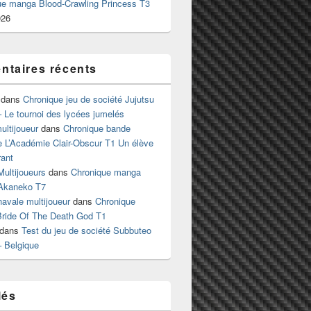
ue manga Blood-Crawling Princess T3
026
taires récents
dans
Chronique jeu de société Jujutsu
 Le tournoi des lycées jumelés
ltijoueur
dans
Chronique bande
e L’Académie Clair-Obscur T1 Un élève
ant
Multijoueurs
dans
Chronique manga
Akaneko T7
 navale multijoueur
dans
Chronique
ride Of The Death God T1
dans
Test du jeu de société Subbuteo
– Belgique
lés