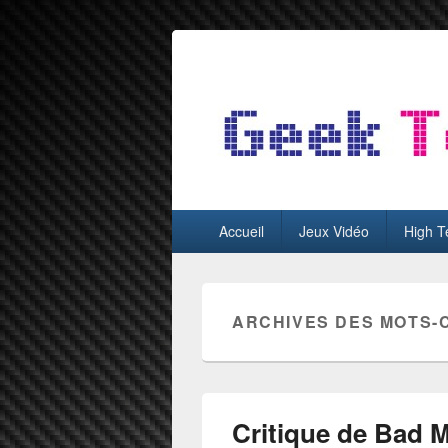
GeekTest
Blog jeux-vidéo et high-tech
Menu
Accueil
Jeux Vidéo
High T
principal
ARCHIVES DES MOTS-
Critique de Bad