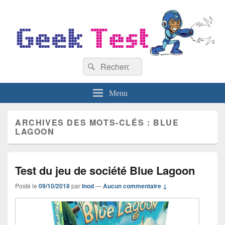
GeekTest
Recherche :
Blog jeux-vidéo et high-tech
Rechercher
Menu
ARCHIVES DES MOTS-CLÉS :
BLUE
LAGOON
Test du jeu de société Blue Lagoon
Posté le
09/10/2018
par
Inod
—
Aucun commentaire ↓