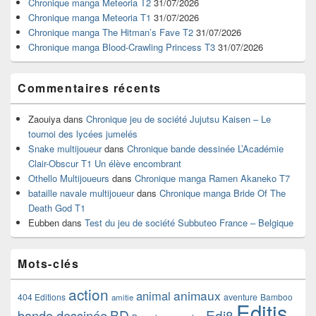
Chronique manga Meteoria T2
31/07/2026
la
Chronique manga Meteoria T1
31/07/2026
barre
Chronique manga The Hitman’s Fave T2
31/07/2026
latérale
Chronique manga Blood-Crawling Princess T3
31/07/2026
Commentaires récents
Zaouiya
dans
Chronique jeu de société Jujutsu Kaisen – Le
tournoi des lycées jumelés
Snake multijoueur
dans
Chronique bande dessinée L’Académie
Clair-Obscur T1 Un élève encombrant
Othello Multijoueurs
dans
Chronique manga Ramen Akaneko T7
bataille navale multijoueur
dans
Chronique manga Bride Of The
Death God T1
Eubben
dans
Test du jeu de société Subbuteo France – Belgique
Mots-clés
action
animaux
animal
404 Editions
aventure
Bamboo
amitie
Editis
BD
Edi8
bande dessinée