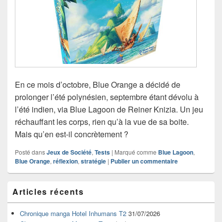
En ce mois d’octobre, Blue Orange a décidé de
prolonger l’été polynésien, septembre étant dévolu à
l’été indien, via Blue Lagoon de Reiner Knizia. Un jeu
réchauffant les corps, rien qu’à la vue de sa boite.
Mais qu’en est-il concrètement ?
Posté dans
Jeux de Société
,
Tests
|
Marqué comme
Blue Lagoon
,
Blue Orange
,
réflexion
,
stratégie
|
Publier un commentaire
Zone
Articles récents
principale
de
widget
Chronique manga Hotel Inhumans T2
31/07/2026
pour