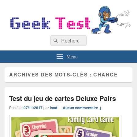
GeekTest
Recherche :
Blog jeux-vidéo et high-tech
Rechercher
Menu
ARCHIVES DES MOTS-CLÉS :
CHANCE
Test du jeu de cartes Deluxe Pairs
Posté le
07/11/2017
par
Inod
—
Aucun commentaire ↓