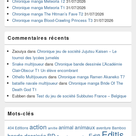
Chronique manga Meteoria T2
31/07/2026
la
Chronique manga Meteoria T1
31/07/2026
barre
Chronique manga The Hitman’s Fave T2
31/07/2026
latérale
Chronique manga Blood-Crawling Princess T3
31/07/2026
Commentaires récents
Zaouiya
dans
Chronique jeu de société Jujutsu Kaisen – Le
tournoi des lycées jumelés
Snake multijoueur
dans
Chronique bande dessinée L’Académie
Clair-Obscur T1 Un élève encombrant
Othello Multijoueurs
dans
Chronique manga Ramen Akaneko T7
bataille navale multijoueur
dans
Chronique manga Bride Of The
Death God T1
Eubben
dans
Test du jeu de société Subbuteo France – Belgique
Mots-clés
action
animaux
animal
404 Editions
aventure
Bamboo
amitie
Editis
BD
Edi8
bande dessinée