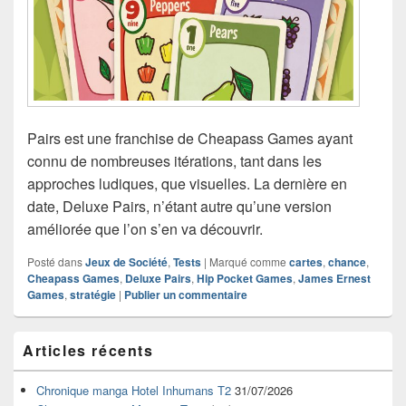
Pairs est une franchise de Cheapass Games ayant
connu de nombreuses itérations, tant dans les
approches ludiques, que visuelles. La dernière en
date, Deluxe Pairs, n’étant autre qu’une version
améliorée que l’on s’en va découvrir.
Posté dans
Jeux de Société
,
Tests
|
Marqué comme
cartes
,
chance
,
Cheapass Games
,
Deluxe Pairs
,
Hip Pocket Games
,
James Ernest
Games
,
stratégie
|
Publier un commentaire
Zone
Articles récents
principale
de
widget
Chronique manga Hotel Inhumans T2
31/07/2026
pour