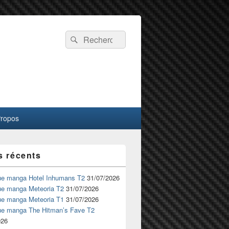
Recherche :
Rechercher
Propos
s récents
ue manga Hotel Inhumans T2
31/07/2026
ue manga Meteoria T2
31/07/2026
ue manga Meteoria T1
31/07/2026
ue manga The Hitman’s Fave T2
026