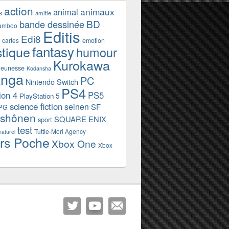
action
animaux
animal
s
amitie
BD
bande dessinée
amboo
Editis
Edi8
emotion
cartes
fantasy
stique
humour
Kurokawa
jeunesse
Kodansha
nga
PC
Nintendo Switch
PS4
ion 4
PS5
PlayStation 5
science fiction
seinen
SF
PG
shônen
SQUARE ENIX
sport
test
Tuttle-Mori Agency
naturel
rs Poche
Xbox One
Xbox