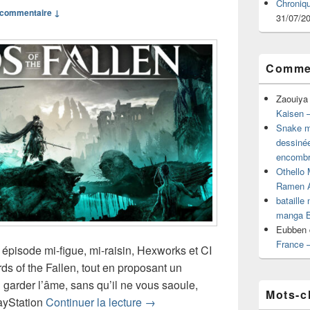
Chroniq
commentaire ↓
31/07/2
Commen
Zaouiya
Kaisen –
Snake mu
dessiné
encombr
Othello 
Ramen 
bataille
manga B
Eubben
France 
épisode mi-figue, mi-raisin, Hexworks et CI
ds of the Fallen, tout en proposant un
 garder l’âme, sans qu’il ne vous saoule,
Mots-c
Chronique jeu vidéo Lords of the 
layStation
Continuer la lecture
→