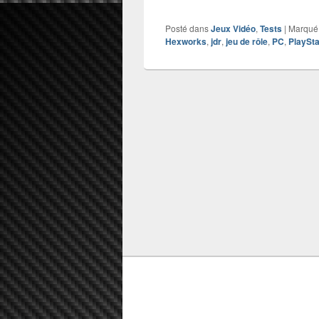
Posté dans
Jeux Vidéo
,
Tests
|
Marqué
Hexworks
,
jdr
,
jeu de rôle
,
PC
,
PlaySta