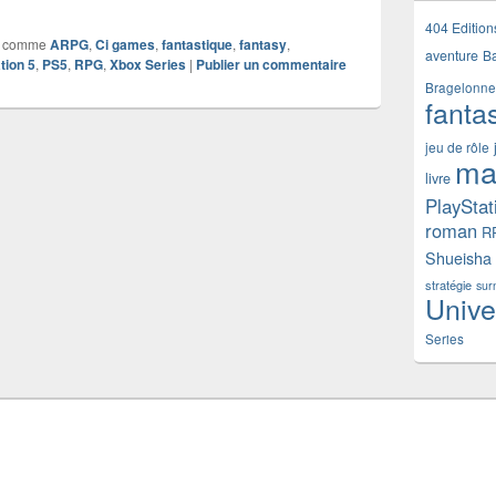
404 Edition
 comme
ARPG
,
Ci games
,
fantastique
,
fantasy
,
aventure
B
tion 5
,
PS5
,
RPG
,
Xbox Series
|
Publier un commentaire
Bragelonne
fanta
jeu de rôle
ma
livre
PlayStat
roman
R
Shueisha
stratégie
sur
Unive
Series