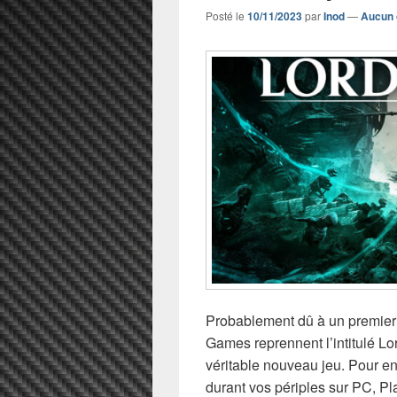
Posté le
10/11/2023
par
Inod
—
Aucun 
Probablement dû à un premier 
Games reprennent l’intitulé Lor
véritable nouveau jeu. Pour en
durant vos périples sur PC, P