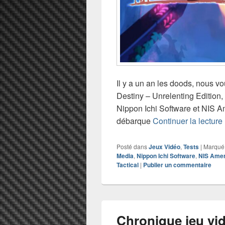
Il y a un an les doods, nous v
Destiny – Unrelenting Edition
Nippon Ichi Software et NIS Am
débarque
Continuer la lecture
Posté dans
Jeux Vidéo
,
Tests
|
Marqué
Media
,
Nippon Ichi Software
,
NIS Amer
Tactical
|
Publier un commentaire
Chronique jeu vid