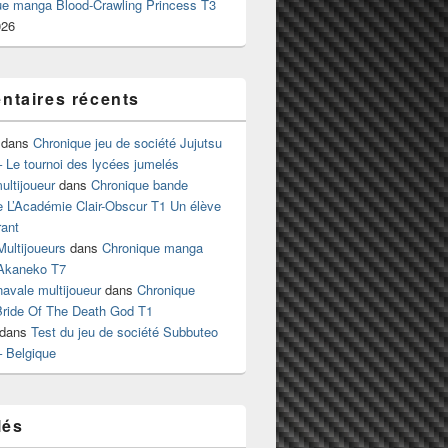
ue manga Blood-Crawling Princess T3
026
taires récents
dans
Chronique jeu de société Jujutsu
 Le tournoi des lycées jumelés
ltijoueur
dans
Chronique bande
e L’Académie Clair-Obscur T1 Un élève
ant
Multijoueurs
dans
Chronique manga
Akaneko T7
 navale multijoueur
dans
Chronique
ride Of The Death God T1
dans
Test du jeu de société Subbuteo
– Belgique
lés