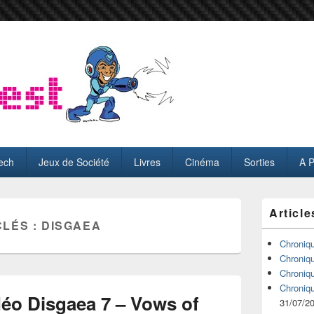
ech
Jeux de Société
Livres
Cinéma
Sorties
A 
Zone
Article
principale
CLÉS :
DISGAEA
de
widget
Chroniq
pour
Chroniq
la
Chroniq
barre
Chroniq
latérale
déo Disgaea 7 – Vows of
31/07/2