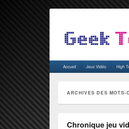
GeekTest
Blog jeux-vidéo et high-tech
Menu
Accueil
Jeux Vidéo
High T
principal
ARCHIVES DES MOTS-
Chronique jeu vi