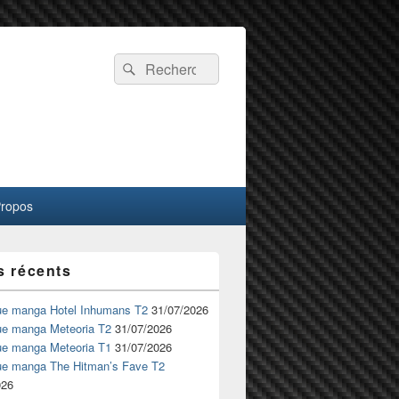
Recherche :
Rechercher
Propos
s récents
ue manga Hotel Inhumans T2
31/07/2026
ue manga Meteoria T2
31/07/2026
ue manga Meteoria T1
31/07/2026
ue manga The Hitman’s Fave T2
026