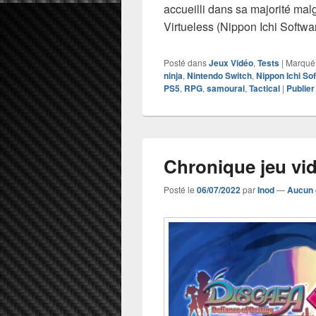
accueilli dans sa majorité mal
Virtueless (Nippon Ichi Softw
Posté dans
Jeux Vidéo
,
Tests
|
Marqué
ninja
,
Nintendo Switch
,
Nippon Ichi So
PS5
,
RPG
,
samourai
,
Tactical
|
Publie
Chronique jeu vi
Posté le
06/07/2022
par
Inod
—
Aucun 