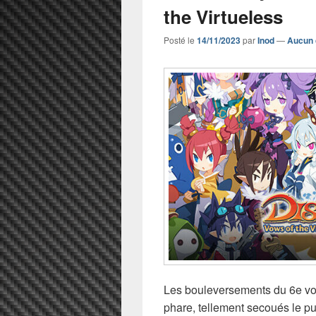
the Virtueless
Posté le
14/11/2023
par
Inod
—
Aucun 
Les bouleversements du 6e vo
phare, tellement secoués le pub