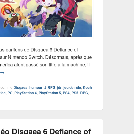
ous parlions de Disgaea 6 Defiance of
, sur Nintendo Switch. Désormais, après que
erica aient passé son titre à la machine, il
Chronique jeu vidéo Disgaea 6 Complete
→
 comme
Disgaea
,
humour
,
J-RPG
,
jdr
,
jeu de rôle
,
Koch
ica
,
PC
,
PlayStation 4
,
PlayStation 5
,
PS4
,
PS5
,
RPG
,
éo Disgaea 6 Defiance of