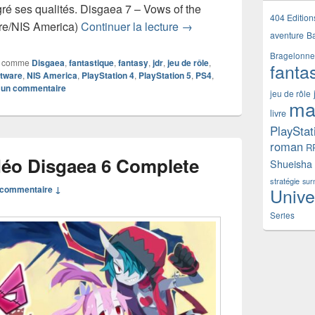
gré ses qualités. Disgaea 7 – Vows of the
404 Edition
Chronique jeu vidéo Disgae
are/NIS America)
Continuer la lecture
→
aventure
B
Bragelonne
 comme
Disgaea
,
fantastique
,
fantasy
,
jdr
,
jeu de rôle
,
fanta
ftware
,
NIS America
,
PlayStation 4
,
PlayStation 5
,
PS4
,
r un commentaire
jeu de rôle
ma
livre
PlayStat
roman
R
déo Disgaea 6 Complete
Shueisha
stratégie
sur
Unive
commentaire ↓
Series