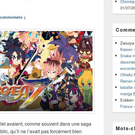
Chroniq
31/07/2
commentaire ↓
Commen
Zaouiya
Kaisen –
Snake mu
dessiné
encombr
Othello 
Ramen 
bataille
manga B
Eubben
France 
let avaient, comme souvent dans une saga
Mots-c
lic, qu’il ne l’avait pas forcément bien