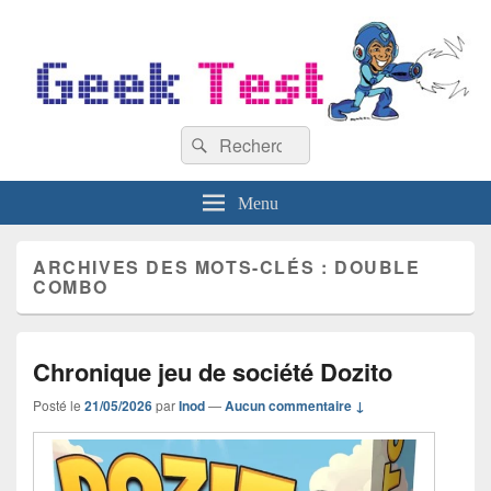
GeekTest
Recherche :
Blog jeux-vidéo et high-tech
Rechercher
Menu
ARCHIVES DES MOTS-CLÉS :
DOUBLE
COMBO
Chronique jeu de société Dozito
Posté le
21/05/2026
par
Inod
—
Aucun commentaire ↓