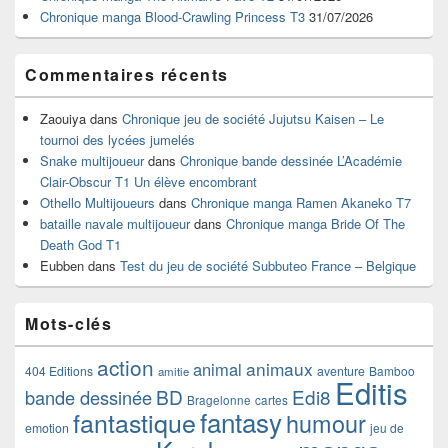
latérale
Chronique manga Blood-Crawling Princess T3
31/07/2026
Commentaires récents
Zaouiya
dans
Chronique jeu de société Jujutsu Kaisen – Le
tournoi des lycées jumelés
Snake multijoueur
dans
Chronique bande dessinée L’Académie
Clair-Obscur T1 Un élève encombrant
Othello Multijoueurs
dans
Chronique manga Ramen Akaneko T7
bataille navale multijoueur
dans
Chronique manga Bride Of The
Death God T1
Eubben
dans
Test du jeu de société Subbuteo France – Belgique
Mots-clés
action
animaux
animal
404 Editions
aventure
Bamboo
amitie
Editis
BD
Edi8
bande dessinée
Bragelonne
cartes
fantasy
fantastique
humour
emotion
jeu de