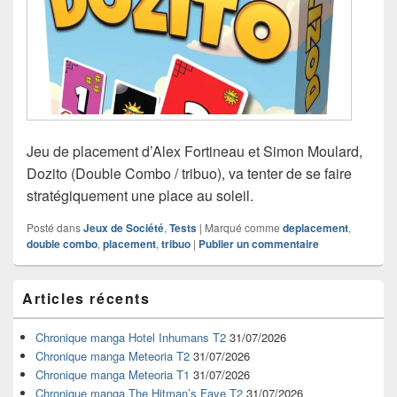
Jeu de placement d’Alex Fortineau et Simon Moulard,
Dozito (Double Combo / tribuo), va tenter de se faire
stratégiquement une place au soleil.
Posté dans
Jeux de Société
,
Tests
|
Marqué comme
deplacement
,
double combo
,
placement
,
tribuo
|
Publier un commentaire
Zone
Articles récents
principale
de
widget
Chronique manga Hotel Inhumans T2
31/07/2026
pour
Chronique manga Meteoria T2
31/07/2026
la
Chronique manga Meteoria T1
31/07/2026
barre
Chronique manga The Hitman’s Fave T2
31/07/2026