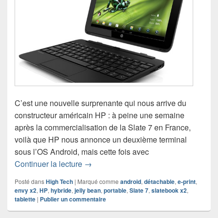
C’est une nouvelle surprenante qui nous arrive du
constructeur américain HP : à peine une semaine
après la commercialisation de la Slate 7 en France,
voilà que HP nous annonce un deuxième terminal
sous l’OS Android, mais cette fois avec
HP dévoile le SlateBook x2, un PC so
Continuer la lecture
→
Posté dans
High Tech
|
Marqué comme
android
,
détachable
,
e-print
,
envy x2
,
HP
,
hybride
,
jelly bean
,
portable
,
Slate 7
,
slatebook x2
,
tablette
|
Publier un commentaire