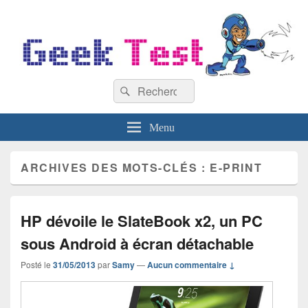
GeekTest
Recherche :
Blog jeux-vidéo et high-tech
Rechercher
Menu
ARCHIVES DES MOTS-CLÉS :
E-PRINT
HP dévoile le SlateBook x2, un PC
sous Android à écran détachable
Posté le
31/05/2013
par
Samy
—
Aucun commentaire ↓