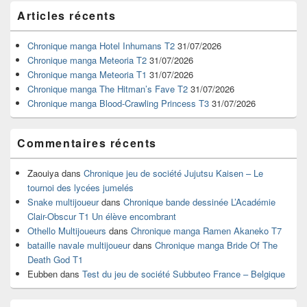
Zone
Articles récents
principale
de
widget
Chronique manga Hotel Inhumans T2
31/07/2026
pour
Chronique manga Meteoria T2
31/07/2026
la
Chronique manga Meteoria T1
31/07/2026
barre
Chronique manga The Hitman’s Fave T2
31/07/2026
latérale
Chronique manga Blood-Crawling Princess T3
31/07/2026
Commentaires récents
Zaouiya
dans
Chronique jeu de société Jujutsu Kaisen – Le
tournoi des lycées jumelés
Snake multijoueur
dans
Chronique bande dessinée L’Académie
Clair-Obscur T1 Un élève encombrant
Othello Multijoueurs
dans
Chronique manga Ramen Akaneko T7
bataille navale multijoueur
dans
Chronique manga Bride Of The
Death God T1
Eubben
dans
Test du jeu de société Subbuteo France – Belgique