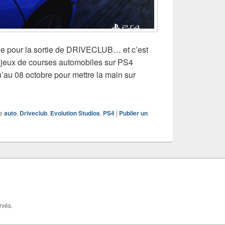
elle pour la sortie de DRIVECLUB… et c’est
 jeux de courses automobiles sur PS4
u’au 08 octobre pour mettre la main sur
 : les raisons du retard
e
auto
,
Driveclub
,
Evolution Studios
,
PS4
|
Publier un
rvés.