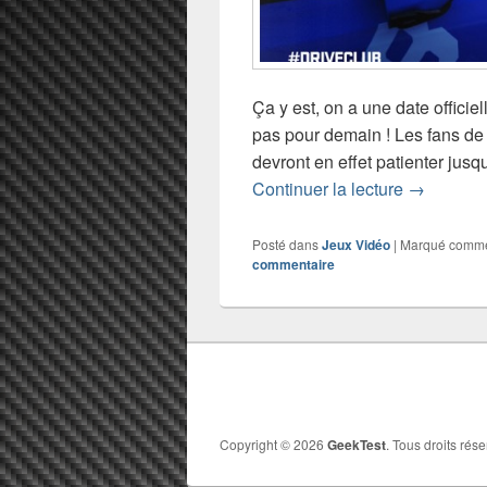
Ça y est, on a une date offici
pas pour demain ! Les fans de
devront en effet patienter jusq
DRIVECLUB
Continuer la lecture
→
Posté dans
Jeux Vidéo
|
Marqué comm
commentaire
Copyright © 2026
GeekTest
. Tous droits rése