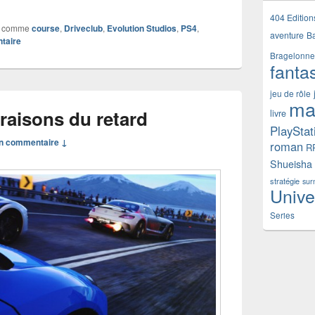
404 Edition
 comme
course
,
Driveclub
,
Evolution Studios
,
PS4
,
aventure
B
taire
Bragelonne
fanta
jeu de rôle
ma
raisons du retard
livre
PlayStat
n commentaire ↓
roman
R
Shueisha
stratégie
sur
Unive
Series