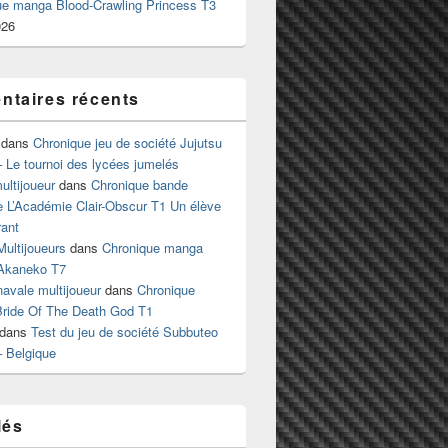
ue manga Blood-Crawling Princess T3
026
taires récents
dans
Chronique jeu de société Jujutsu
 Le tournoi des lycées jumelés
ltijoueur
dans
Chronique bande
e L’Académie Clair-Obscur T1 Un élève
ant
Multijoueurs
dans
Chronique manga
Akaneko T7
 navale multijoueur
dans
Chronique
ride Of The Death God T1
dans
Test du jeu de société Subbuteo
– Belgique
lés