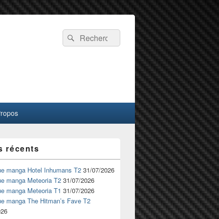
Recherche :
Rechercher
Propos
s récents
ue manga Hotel Inhumans T2
31/07/2026
ue manga Meteoria T2
31/07/2026
ue manga Meteoria T1
31/07/2026
ue manga The Hitman’s Fave T2
026