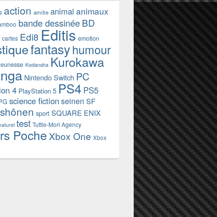
action
animaux
animal
s
amitie
BD
bande dessinée
amboo
Editis
Edi8
emotion
cartes
fantasy
stique
humour
Kurokawa
jeunesse
Kodansha
nga
PC
Nintendo Switch
PS4
ion 4
PS5
PlayStation 5
science fiction
seinen
SF
PG
shônen
SQUARE ENIX
sport
test
Tuttle-Mori Agency
naturel
rs Poche
Xbox One
Xbox