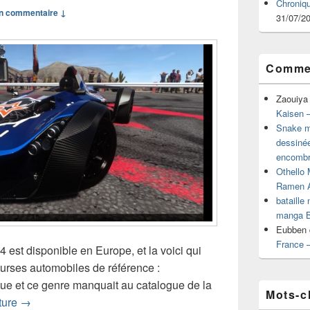
Chroniq
n commentaire ↓
31/07/2
Commen
Zaouiya
Kaisen –
Snake mu
dessiné
encombr
Othello 
Ramen 
bataille
manga B
Eubben
France 
 est disponible en Europe, et la voici qui
ourses automobiles de référence :
ue et ce genre manquait au catalogue de la
Mots-c
Test de DRIVECLUB (PS4)
cture
→