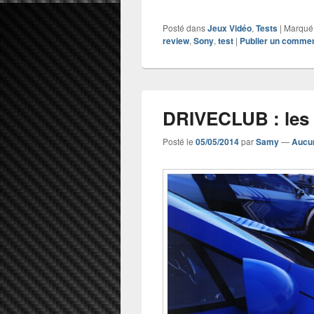
Posté dans
Jeux Vidéo
,
Tests
|
Marqué
review
,
Sony
,
test
|
Publier un commen
DRIVECLUB : les 
Posté le
05/05/2014
par
Samy
—
Aucu