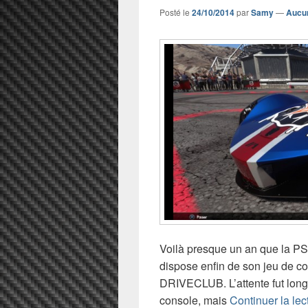
Posté le
24/10/2014
par
Samy
—
Aucu
Voilà presque un an que la PS4
dispose enfin de son jeu de c
DRIVECLUB. L’attente fut long
console, mais
Continuer la le