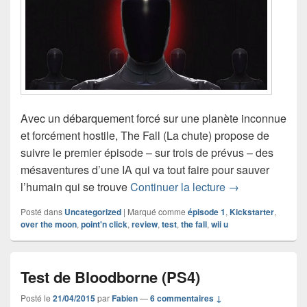
Avec un débarquement forcé sur une planète inconnue
et forcément hostile, The Fall (La chute) propose de
suivre le premier épisode ­– sur trois de prévus – des
mésaventures d’une IA qui va tout faire pour sauver
Test de The Fall
l’humain qui se trouve
Continuer la lecture
→
Posté dans
Uncategorized
|
Marqué comme
épisode 1
,
Kickstarter
,
over the moon
,
point'n click
,
review
,
test
,
the fall
,
wii u
Test de Bloodborne (PS4)
Posté le
21/04/2015
par
Fabien
—
6 commentaires ↓