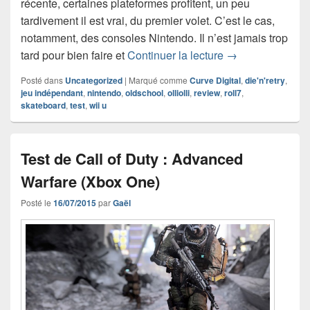
récente, certaines plateformes profitent, un peu
tardivement il est vrai, du premier volet. C’est le cas,
notamment, des consoles Nintendo. Il n’est jamais trop
Test de OlliOlli (
tard pour bien faire et
Continuer la lecture
→
Posté dans
Uncategorized
|
Marqué comme
Curve Digital
,
die'n'retry
,
jeu indépendant
,
nintendo
,
oldschool
,
olliolli
,
review
,
roll7
,
skateboard
,
test
,
wii u
Test de Call of Duty : Advanced
Warfare (Xbox One)
Posté le
16/07/2015
par
Gaël