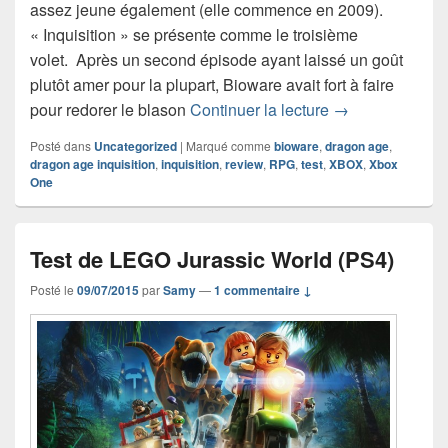
assez jeune également (elle commence en 2009).
« Inquisition » se présente comme le troisième
volet. Après un second épisode ayant laissé un goût
plutôt amer pour la plupart, Bioware avait fort à faire
Test de Dragon A
pour redorer le blason
Continuer la lecture
→
Posté dans
Uncategorized
|
Marqué comme
bioware
,
dragon age
,
dragon age inquisition
,
inquisition
,
review
,
RPG
,
test
,
XBOX
,
Xbox
One
Test de LEGO Jurassic World (PS4)
Posté le
09/07/2015
par
Samy
—
1 commentaire ↓