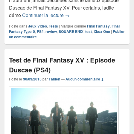
n’auraient jamais décollées sans le fameux épisode
Duscae de Final Fantasy XV. Pour certains, ladite
Test de Final Fantasy Type-0 HD
démo
Continuer la lecture
→
Posté dans
Jeux Vidéo
,
Tests
|
Marqué comme
Final Fantasy
,
Final
Fantasy Type-0
,
PS4
,
review
,
SQUARE ENIX
,
test
,
Xbox One
|
Publier
un commentaire
Test de Final Fantasy XV : Episode
Duscae (PS4)
Posté le
30/03/2015
par
Fabien
—
Aucun commentaire ↓