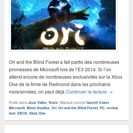
Ori and the Blind Forest a fait partie des nombreuses
promesses de Microsoft lors de l’E3 2014. Si l’on
attend encore de nombreuses exclusivités sur la Xbox
One de la firme de Redmond dans les prochains
Test de Ori
mois/années, on peut déjà
Continuer la lecture
→
Posté dans
Jeux Vidéo
,
Tests
|
Marqué comme
Gareth Coker
,
Microsoft
,
Moon Studios
,
Ori
,
Ori and the Blind Forest
,
PC
,
review
,
test
,
XBOX
,
Xbox One