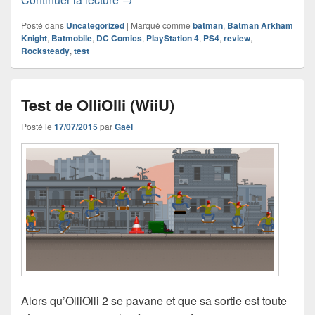
Posté dans
Uncategorized
|
Marqué comme
batman
,
Batman Arkham
Knight
,
Batmobile
,
DC Comics
,
PlayStation 4
,
PS4
,
review
,
Rocksteady
,
test
Test de OlliOlli (WiiU)
Posté le
17/07/2015
par
Gaël
Alors qu’OlliOlli 2 se pavane et que sa sortie est toute