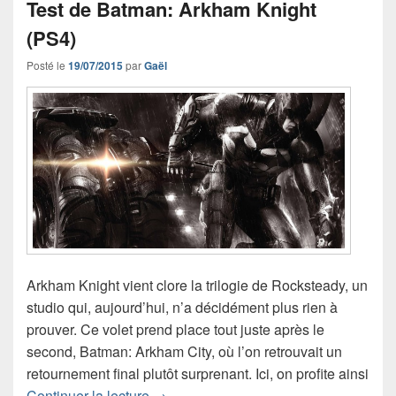
Test de Batman: Arkham Knight
(PS4)
Posté le
19/07/2015
par
Gaël
Arkham Knight vient clore la trilogie de Rocksteady, un
studio qui, aujourd’hui, n’a décidément plus rien à
prouver. Ce volet prend place tout juste après le
second, Batman: Arkham City, où l’on retrouvait un
retournement final plutôt surprenant. Ici, on profite ainsi
Test de Batman: Arkham Knight (PS4)
Continuer la lecture
→