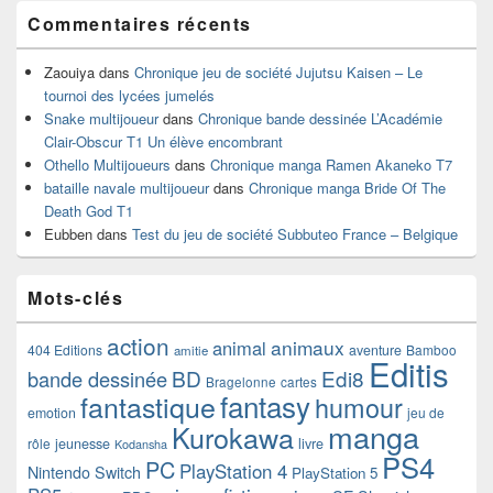
Commentaires récents
Zaouiya
dans
Chronique jeu de société Jujutsu Kaisen – Le
tournoi des lycées jumelés
Snake multijoueur
dans
Chronique bande dessinée L’Académie
Clair-Obscur T1 Un élève encombrant
Othello Multijoueurs
dans
Chronique manga Ramen Akaneko T7
bataille navale multijoueur
dans
Chronique manga Bride Of The
Death God T1
Eubben
dans
Test du jeu de société Subbuteo France – Belgique
Mots-clés
action
animaux
animal
404 Editions
aventure
Bamboo
amitie
Editis
BD
Edi8
bande dessinée
Bragelonne
cartes
fantasy
fantastique
humour
emotion
jeu de
manga
Kurokawa
rôle
jeunesse
livre
Kodansha
PS4
PC
PlayStation 4
Nintendo Switch
PlayStation 5