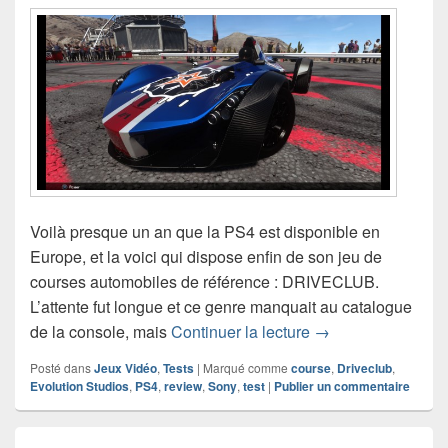
Voilà presque un an que la PS4 est disponible en
Europe, et la voici qui dispose enfin de son jeu de
courses automobiles de référence : DRIVECLUB.
L’attente fut longue et ce genre manquait au catalogue
Test de DRIVECLU
de la console, mais
Continuer la lecture
→
Posté dans
Jeux Vidéo
,
Tests
|
Marqué comme
course
,
Driveclub
,
Evolution Studios
,
PS4
,
review
,
Sony
,
test
|
Publier un commentaire