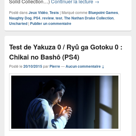
Test de Uncharted 
Solid Collection…)
Continuer la lecture
→
Posté dans
Jeux Vidéo
,
Tests
|
Marqué comme
Bluepoint Games
,
Naughty Dog
,
PS4
,
review
,
test
,
The Nathan Drake Collection
,
Uncharted
|
Publier un commentaire
Test de Yakuza 0 / Ryû ga Gotoku 0 :
Chikai no Bashô (PS4)
Posté le
20/10/2015
par
Pierre
—
Aucun commentaire ↓