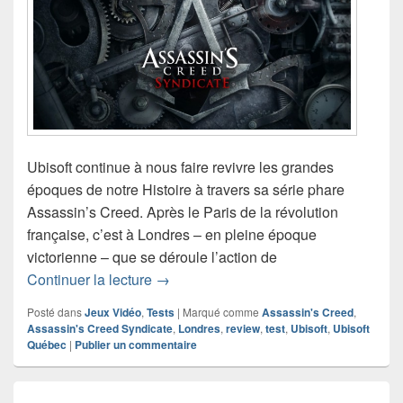
Ubisoft continue à nous faire revivre les grandes
époques de notre Histoire à travers sa série phare
Assassin’s Creed. Après le Paris de la révolution
française, c’est à Londres – en pleine époque
victorienne – que se déroule l’action de
Test de Assassin’s Creed Syndicate (
Continuer la lecture
→
Posté dans
Jeux Vidéo
,
Tests
|
Marqué comme
Assassin's Creed
,
Assassin's Creed Syndicate
,
Londres
,
review
,
test
,
Ubisoft
,
Ubisoft
Québec
|
Publier un commentaire