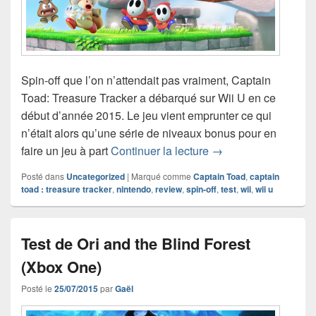
Spin-off que l’on n’attendait pas vraiment, Captain
Toad: Treasure Tracker a débarqué sur Wii U en ce
début d’année 2015. Le jeu vient emprunter ce qui
n’était alors qu’une série de niveaux bonus pour en
Test de Captain Toad
faire un jeu à part
Continuer la lecture
→
Posté dans
Uncategorized
|
Marqué comme
Captain Toad
,
captain
toad : treasure tracker
,
nintendo
,
review
,
spin-off
,
test
,
wii
,
wii u
Test de Ori and the Blind Forest
(Xbox One)
Posté le
25/07/2015
par
Gaël