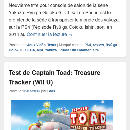
Neuvième titre pour console de salon de la série
Yakuza, Ryû ga Gotoku 0 : Chikai no Basho est le
premier de la série à transposer le monde des yakuza
sur la PS4 (l’épisode Ryû ga Gotoku Ishin, sorti en
Test de Yakuza 0 / Ryû ga Got
2014 au
Continuer la lecture
→
Posté dans
Jeux Vidéo
,
Tests
|
Marqué comme
PS4
,
review
,
Ryû ga
Gotoku 0
,
SEGA
,
test
,
Yakuza
|
Publier un commentaire
Test de Captain Toad: Treasure
Tracker (Wii U)
Posté le
26/07/2015
par
Gaël