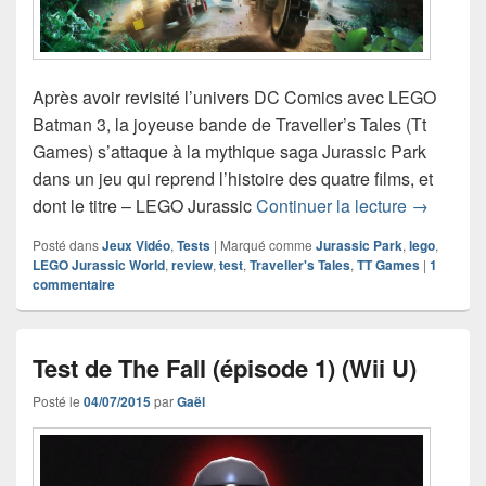
Après avoir revisité l’univers DC Comics avec LEGO
Batman 3, la joyeuse bande de Traveller’s Tales (Tt
Games) s’attaque à la mythique saga Jurassic Park
dans un jeu qui reprend l’histoire des quatre films, et
Test de L
dont le titre – LEGO Jurassic
Continuer la lecture
→
Posté dans
Jeux Vidéo
,
Tests
|
Marqué comme
Jurassic Park
,
lego
,
LEGO Jurassic World
,
review
,
test
,
Traveller's Tales
,
TT Games
|
1
commentaire
Test de The Fall (épisode 1) (Wii U)
Posté le
04/07/2015
par
Gaël