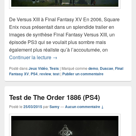
De Versus XIII à Final Fantasy XV En 2006, Square
Enix nous présentait dans un splendide trailer en
images de synthèse Final Fantasy Versus XIII, un
épisode PS3 qui se voulait plus sombre mais
également plus réaliste qu’à l’accoutumée, on
Test de Final Fantasy XV : Episode D
Continuer la lecture
→
Posté dans
Jeux Vidéo
,
Tests
|
Marqué comme
demo
,
Duscae
,
Final
Fantasy XV
,
PS4
,
review
,
test
|
Publier un commentaire
Test de The Order 1886 (PS4)
Posté le
25/03/2015
par
Samy
—
Aucun commentaire ↓