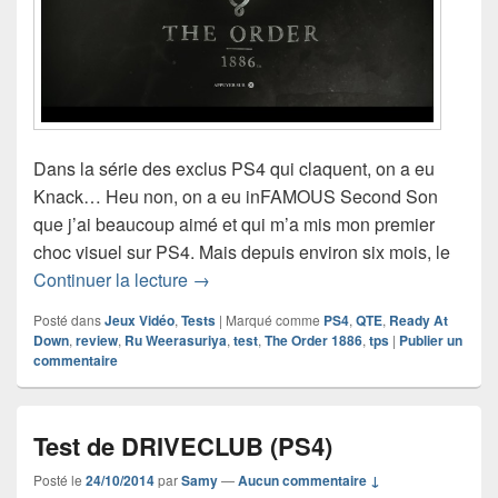
Dans la série des exclus PS4 qui claquent, on a eu
Knack… Heu non, on a eu inFAMOUS Second Son
que j’ai beaucoup aimé et qui m’a mis mon premier
choc visuel sur PS4. Mais depuis environ six mois, le
Test de The Order 1886 (PS4)
Continuer la lecture
→
Posté dans
Jeux Vidéo
,
Tests
|
Marqué comme
PS4
,
QTE
,
Ready At
Down
,
review
,
Ru Weerasuriya
,
test
,
The Order 1886
,
tps
|
Publier un
commentaire
Test de DRIVECLUB (PS4)
Posté le
24/10/2014
par
Samy
—
Aucun commentaire ↓