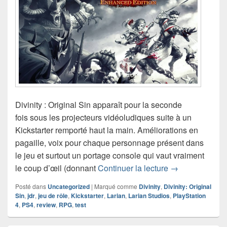
Divinity : Original Sin apparaît pour la seconde
fois sous les projecteurs vidéoludiques suite à un
Kickstarter remporté haut la main. Améliorations en
pagaille, voix pour chaque personnage présent dans
le jeu et surtout un portage console qui vaut vraiment
Test de Divinity
le coup d’œil (donnant
Continuer la lecture
→
Posté dans
Uncategorized
|
Marqué comme
Divinity
,
Divinity: Original
Sin
,
jdr
,
jeu de rôle
,
Kickstarter
,
Larian
,
Larian Studios
,
PlayStation
4
,
PS4
,
review
,
RPG
,
test