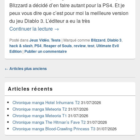
Blizzard a décidé d’en faire autant pour la PS4. Et je
peux vous dire que c’est pour moi la meilleure version
du jeu Diablo 3. L’éditeur a eu la très
Test de Diablo 3 : Reaper of Souls – Ul
Continuer la lecture
→
Posté dans
Jeux Vidéo
,
Tests
|
Marqué comme
Blizzard
,
Diablo 3
,
hack & slash
,
PS4
,
Reaper of Souls
,
review
,
test
,
Ultimate Evil
Edition
|
Publier un commentaire
Navigation
←
Articles plus anciens
dans
les
Zone
articles
Articles récents
principale
de
widget
Chronique manga Hotel Inhumans T2
31/07/2026
pour
Chronique manga Meteoria T2
31/07/2026
la
Chronique manga Meteoria T1
31/07/2026
barre
Chronique manga The Hitman’s Fave T2
31/07/2026
latérale
Chronique manga Blood-Crawling Princess T3
31/07/2026