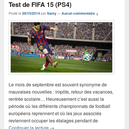
Test de FIFA 15 (PS4)
Posté le
09/10/2014
par
Samy
—
Aucun commentaire ↓
Le mois de septembre est souvent synonyme de
mauvaises nouvelles : impôts, retour des vacances,
rentrée scolaire… Heureusement c’est aussi la
période où les différents championnats de football
européens reprennent et où les jeux associés
reviennent occuper les étalages pendant de
Test de FIFA 15 (PS4)
Continuer la lecture
→