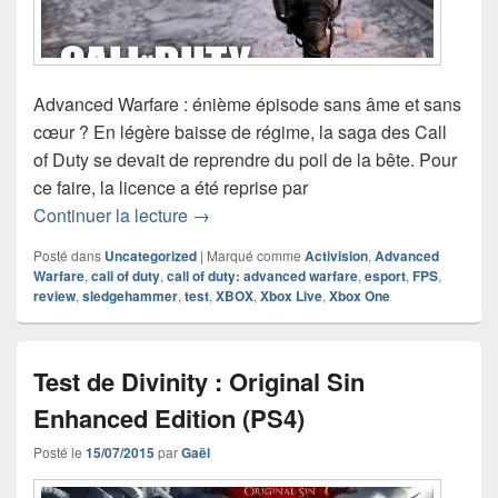
Advanced Warfare : énième épisode sans âme et sans
cœur ? En légère baisse de régime, la saga des Call
of Duty se devait de reprendre du poil de la bête. Pour
ce faire, la licence a été reprise par
Test de Call of Duty : Advanced Warfa
Continuer la lecture
→
Posté dans
Uncategorized
|
Marqué comme
Activision
,
Advanced
Warfare
,
call of duty
,
call of duty: advanced warfare
,
esport
,
FPS
,
review
,
sledgehammer
,
test
,
XBOX
,
Xbox Live
,
Xbox One
Test de Divinity : Original Sin
Enhanced Edition (PS4)
Posté le
15/07/2015
par
Gaël