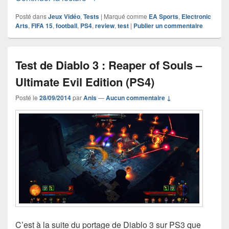
Posté dans
Jeux Vidéo
,
Tests
|
Marqué comme
EA Sports
,
Electronic
Arts
,
FIFA 15
,
football
,
PS4
,
review
,
test
|
Publier un commentaire
Test de Diablo 3 : Reaper of Souls –
Ultimate Evil Edition (PS4)
Posté le
28/09/2014
par
Anis
—
Aucun commentaire ↓
C’est à la suite du portage de Diablo 3 sur PS3 que