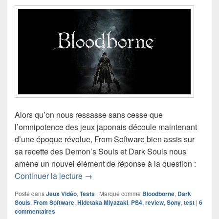
Alors qu’on nous ressasse sans cesse que
l’omnipotence des jeux japonais découle maintenant
d’une époque révolue, From Software bien assis sur
sa recette des Demon’s Souls et Dark Souls nous
amène un nouvel élément de réponse à la question :
Test de Bloodborne (PS4)
Continuer la lecture
→
Posté dans
Jeux Vidéo
,
Tests
|
Marqué comme
Bloodborne
,
Dark
Souls
,
From Software
,
Hidetaka Miyazaki
,
PS4
,
review
,
Sony
,
test
|
6
commentaires