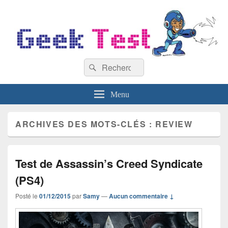
GeekTest
Recherche :
Blog jeux-vidéo et high-tech
Rechercher
Menu
ARCHIVES DES MOTS-CLÉS :
REVIEW
Test de Assassin’s Creed Syndicate
(PS4)
Posté le
01/12/2015
par
Samy
—
Aucun commentaire ↓