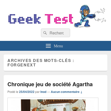
GeekTest
Recherche :
Blog jeux-vidéo et high-tech
Rechercher
Menu
ARCHIVES DES MOTS-CLÉS :
FORGENEXT
Chronique jeu de société Agartha
Posté le
25/04/2022
par
Inod
—
Aucun commentaire ↓