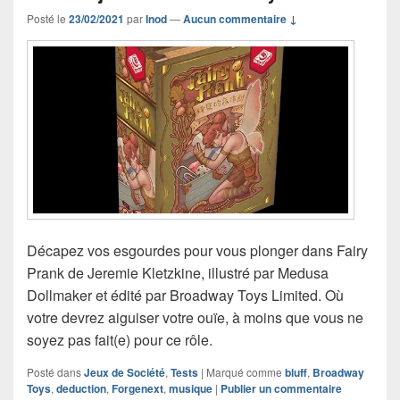
Posté le
23/02/2021
par
Inod
—
Aucun commentaire ↓
Décapez vos esgourdes pour vous plonger dans Fairy
Prank de Jeremie Kletzkine, illustré par Medusa
Dollmaker et édité par Broadway Toys Limited. Où
votre devrez aiguiser votre ouïe, à moins que vous ne
soyez pas fait(e) pour ce rôle.
Posté dans
Jeux de Société
,
Tests
|
Marqué comme
bluff
,
Broadway
Toys
,
deduction
,
Forgenext
,
musique
|
Publier un commentaire