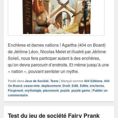
Enchères et dames nations ! Agartha (404 on Board)
de Jérôme Léon, Nicolas Melet et illustré par Jérôme
Soleil, nous fera participer autant à des enchères,
qu’on devra parcourir d’endroits. Et même jusqu’à une
« nation », pouvant sembler un mythe.
Posté dans
Jeux de Société
,
Tests
|
Marqué comme
404 Editions
,
404
On Board
,
casse-tête
,
deplacement
,
Draft
,
Edi8
,
Editis
,
encheres
,
Forgenext
,
mythologie
,
placement
,
puzzle
,
puzzle game
|
Publier un
commentaire
Test du jeu de société Fairy Prank