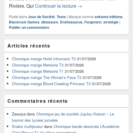
Test du jeu de société Dra
Rivière. Qui
Continuer la lecture
→
Posté dans
Jeux de Société
,
Tests
|
Marqué comme
ankama éditions
,
Blackrock Games
,
dinosaure
,
Draftosaurus
,
Forgenext
,
stratégie
|
Publier un commentaire
Zone
Articles récents
principale
de
widget
Chronique manga Hotel Inhumans T2
31/07/2026
pour
Chronique manga Meteoria T2
31/07/2026
la
Chronique manga Meteoria T1
31/07/2026
barre
Chronique manga The Hitman’s Fave T2
31/07/2026
latérale
Chronique manga Blood-Crawling Princess T3
31/07/2026
Commentaires récents
Zaouiya
dans
Chronique jeu de société Jujutsu Kaisen – Le
tournoi des lycées jumelés
Snake multijoueur
dans
Chronique bande dessinée L’Académie
Clair-Obscur T1 Un élève encombrant