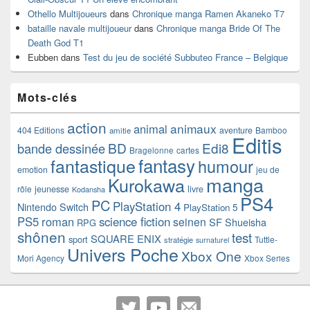
Othello Multijoueurs
dans
Chronique manga Ramen Akaneko T7
bataille navale multijoueur
dans
Chronique manga Bride Of The
Death God T1
Eubben
dans
Test du jeu de société Subbuteo France – Belgique
Mots-clés
action
animaux
animal
404 Editions
aventure
Bamboo
amitie
Editis
BD
Edi8
bande dessinée
Bragelonne
cartes
fantasy
fantastique
humour
emotion
jeu de
manga
Kurokawa
rôle
jeunesse
livre
Kodansha
PS4
PC
PlayStation 4
Nintendo Switch
PlayStation 5
PS5
roman
science fiction
seinen
SF
Shueisha
RPG
shônen
test
SQUARE ENIX
sport
Tuttle-
stratégie
surnaturel
Univers Poche
Xbox One
Mori Agency
Xbox Series