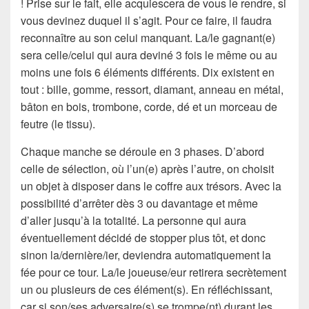
! Prise sur le fait, elle acquiescera de vous le rendre, si
vous devinez duquel il s’agit. Pour ce faire, il faudra
reconnaître au son celui manquant. La/le gagnant(e)
sera celle/celui qui aura deviné 3 fois le même ou au
moins une fois 6 éléments différents. Dix existent en
tout : bille, gomme, ressort, diamant, anneau en métal,
bâton en bois, trombone, corde, dé et un morceau de
feutre (le tissu).
Chaque manche se déroule en 3 phases. D’abord
celle de sélection, où l’un(e) après l’autre, on choisit
un objet à disposer dans le coffre aux trésors. Avec la
possibilité d’arrêter dès 3 ou davantage et même
d’aller jusqu’à la totalité. La personne qui aura
éventuellement décidé de stopper plus tôt, et donc
sinon la/dernière/ier, deviendra automatiquement la
fée pour ce tour. La/le joueuse/eur retirera secrètement
un ou plusieurs de ces élément(s). En réfléchissant,
car si son/ses adversaire(s) se trompe(nt) durant les