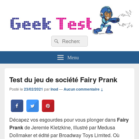
GeekTest
Recherche :
Blog jeux-vidéo et high-tech
Rechercher
Menu
Test du jeu de société Fairy Prank
Posté le
23/02/2021
par
Inod
—
Aucun commentaire ↓
Décapez vos esgourdes pour vous plonger dans
Fairy
Prank
de Jeremie Kletzkine, illustré par Medusa
Dollmaker et édité par Broadway Toys Limited. Où