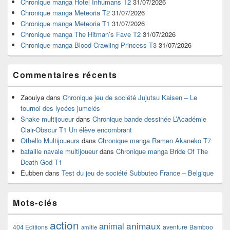
widget
Chronique manga Hotel Inhumans T2
31/07/2026
pour
Chronique manga Meteoria T2
31/07/2026
la
Chronique manga Meteoria T1
31/07/2026
barre
Chronique manga The Hitman’s Fave T2
31/07/2026
latérale
Chronique manga Blood-Crawling Princess T3
31/07/2026
Commentaires récents
Zaouiya
dans
Chronique jeu de société Jujutsu Kaisen – Le
tournoi des lycées jumelés
Snake multijoueur
dans
Chronique bande dessinée L’Académie
Clair-Obscur T1 Un élève encombrant
Othello Multijoueurs
dans
Chronique manga Ramen Akaneko T7
bataille navale multijoueur
dans
Chronique manga Bride Of The
Death God T1
Eubben
dans
Test du jeu de société Subbuteo France – Belgique
Mots-clés
action
animaux
animal
404 Editions
aventure
Bamboo
amitie