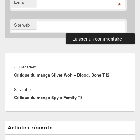
E-mail
*
Site web
Navigation
de
Article
←
Précédent
l’article
Critique du manga Silver Wolf – Blood, Bone T12
précédent :
Article
Suivant
→
Critique du manga Spy x Family T3
suivant :
Zone
Articles récents
principale
de