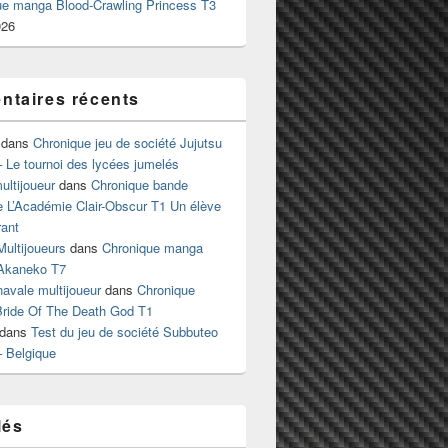
ue manga Blood-Crawling Princess T3
026
taires récents
dans
Chronique jeu de société Jujutsu
 Le tournoi des lycées jumelés
ltijoueur
dans
Chronique bande
e L’Académie Clair-Obscur T1 Un élève
ant
Multijoueurs
dans
Chronique manga
Akaneko T7
 navale multijoueur
dans
Chronique
ride Of The Death God T1
dans
Test du jeu de société Subbuteo
– Belgique
lés