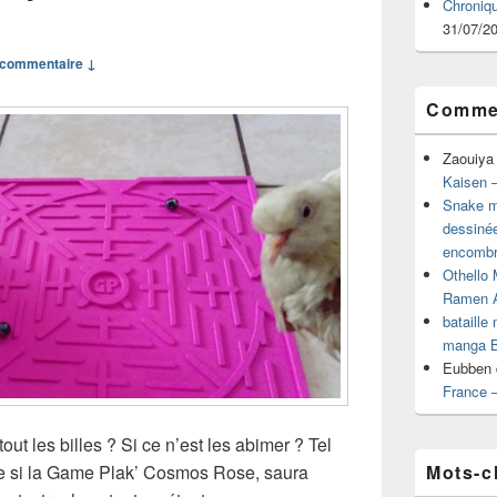
Chroniq
31/07/2
commentaire ↓
Commen
Zaouiya
Kaisen –
Snake mu
dessiné
encombr
Othello 
Ramen 
bataille
manga B
Eubben
France 
out les billes ? Si ce n’est les abimer ? Tel
Mots-c
de si la Game Plak’ Cosmos Rose, saura