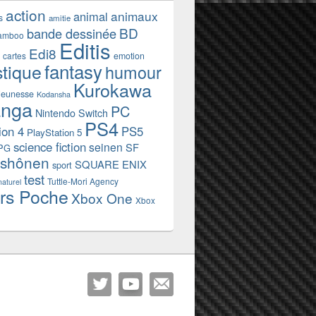
action
animaux
animal
s
amitie
BD
bande dessinée
amboo
Editis
Edi8
emotion
cartes
fantasy
stique
humour
Kurokawa
jeunesse
Kodansha
nga
PC
Nintendo Switch
PS4
ion 4
PS5
PlayStation 5
science fiction
seinen
SF
PG
shônen
SQUARE ENIX
sport
test
Tuttle-Mori Agency
naturel
rs Poche
Xbox One
Xbox