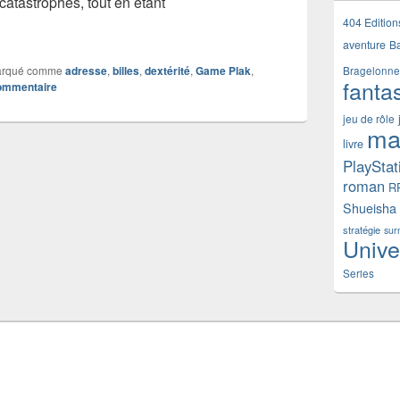
 catastrophes, tout en étant
 tapis de jeu Game Plak’ Cosmos Rose
404 Edition
aventure
B
rqué comme
adresse
,
billes
,
dextérité
,
Game Plak
,
Bragelonne
fanta
commentaire
jeu de rôle
ma
livre
PlayStat
roman
R
Shueisha
stratégie
sur
Unive
Series