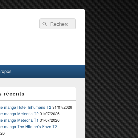
Recherche :
Rechercher
Propos
s récents
ue manga Hotel Inhumans T2
31/07/2026
ue manga Meteoria T2
31/07/2026
ue manga Meteoria T1
31/07/2026
ue manga The Hitman’s Fave T2
026