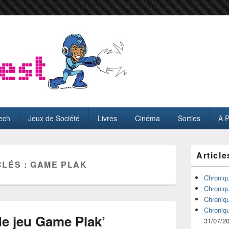
ech
Jeux de Société
Livres
Cinéma
Sorties
A 
Zone
Article
principale
CLÉS :
GAME PLAK
de
widget
Chroniq
pour
Chroniq
la
Chroniq
barre
Chroniq
latérale
de jeu Game Plak’
31/07/2