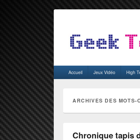
GeekTest
Blog jeux-vidéo et high-tech
Menu
Accueil
Jeux Vidéo
High T
principal
ARCHIVES DES MOTS-
Chronique tapis 