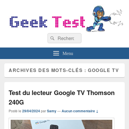
GeekTest
Recherche :
Blog jeux-vidéo et high-tech
Rechercher
Menu
ARCHIVES DES MOTS-CLÉS :
GOOGLE TV
Test du lecteur Google TV Thomson
240G
Posté le
29/04/2024
par
Samy
—
Aucun commentaire ↓