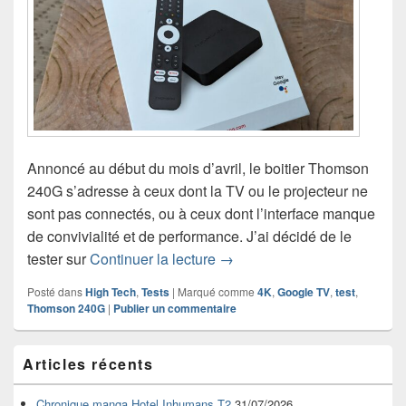
Annoncé au début du mois d’avril, le boitier Thomson
240G s’adresse à ceux dont la TV ou le projecteur ne
sont pas connectés, ou à ceux dont l’interface manque
de convivialité et de performance. J’ai décidé de le
Test du lecteur Google TV 
tester sur
Continuer la lecture
→
Posté dans
High Tech
,
Tests
|
Marqué comme
4K
,
Google TV
,
test
,
Thomson 240G
|
Publier un commentaire
Zone
Articles récents
principale
de
widget
Chronique manga Hotel Inhumans T2
31/07/2026