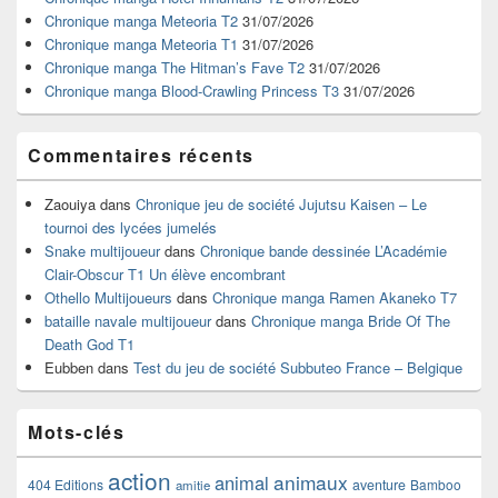
pour
Chronique manga Meteoria T2
31/07/2026
la
Chronique manga Meteoria T1
31/07/2026
barre
Chronique manga The Hitman’s Fave T2
31/07/2026
latérale
Chronique manga Blood-Crawling Princess T3
31/07/2026
Commentaires récents
Zaouiya
dans
Chronique jeu de société Jujutsu Kaisen – Le
tournoi des lycées jumelés
Snake multijoueur
dans
Chronique bande dessinée L’Académie
Clair-Obscur T1 Un élève encombrant
Othello Multijoueurs
dans
Chronique manga Ramen Akaneko T7
bataille navale multijoueur
dans
Chronique manga Bride Of The
Death God T1
Eubben
dans
Test du jeu de société Subbuteo France – Belgique
Mots-clés
action
animaux
animal
404 Editions
aventure
Bamboo
amitie