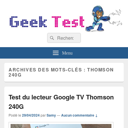
GeekTest
Recherche :
Blog jeux-vidéo et high-tech
Rechercher
Menu
ARCHIVES DES MOTS-CLÉS :
THOMSON
240G
Test du lecteur Google TV Thomson
240G
Posté le
29/04/2024
par
Samy
—
Aucun commentaire ↓