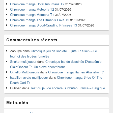
widget
Chronique manga Hotel Inhumans T2
31/07/2026
pour
Chronique manga Meteoria T2
31/07/2026
la
Chronique manga Meteoria T1
31/07/2026
barre
Chronique manga The Hitman’s Fave T2
31/07/2026
latérale
Chronique manga Blood-Crawling Princess T3
31/07/2026
Commentaires récents
Zaouiya
dans
Chronique jeu de société Jujutsu Kaisen – Le
tournoi des lycées jumelés
Snake multijoueur
dans
Chronique bande dessinée L’Académie
Clair-Obscur T1 Un élève encombrant
Othello Multijoueurs
dans
Chronique manga Ramen Akaneko T7
bataille navale multijoueur
dans
Chronique manga Bride Of The
Death God T1
Eubben
dans
Test du jeu de société Subbuteo France – Belgique
Mots-clés