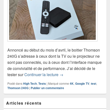
Annoncé au début du mois d’avril, le boitier Thomson
240G s’adresse à ceux dont la TV ou le projecteur ne
sont pas connectés, ou à ceux dont l’interface manque
de convivialité et de performance. J’ai décidé de le
Test du lecteur Google TV 
tester sur
Continuer la lecture
→
Posté dans
High Tech
,
Tests
|
Marqué comme
4K
,
Google TV
,
test
,
Thomson 240G
|
Publier un commentaire
Zone
Articles récents
principale
de