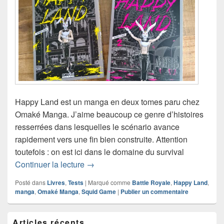
Happy Land est un manga en deux tomes paru chez
Omaké Manga. J’aime beaucoup ce genre d’histoires
resserrées dans lesquelles le scénario avance
rapidement vers une fin bien construite. Attention
toutefois : on est ici dans le domaine du survival
Happy Land – un Squid Game version 
Continuer la lecture
→
Posté dans
Livres
,
Tests
|
Marqué comme
Battle Royale
,
Happy Land
,
manga
,
Omaké Manga
,
Squid Game
|
Publier un commentaire
Zone
Articles récents