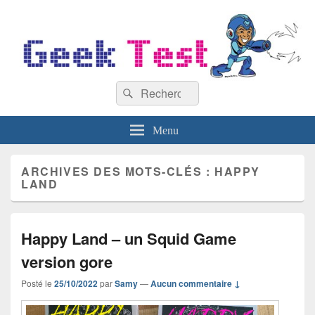
GeekTest
Recherche :
Blog jeux-vidéo et high-tech
Rechercher
Menu
ARCHIVES DES MOTS-CLÉS :
HAPPY
LAND
Happy Land – un Squid Game
version gore
Posté le
25/10/2022
par
Samy
—
Aucun commentaire ↓