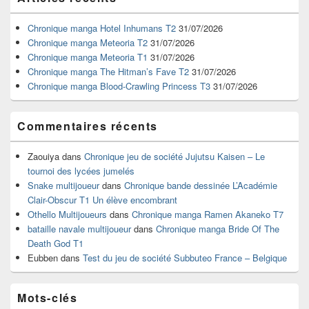
principale
de
widget
Chronique manga Hotel Inhumans T2
31/07/2026
pour
Chronique manga Meteoria T2
31/07/2026
la
Chronique manga Meteoria T1
31/07/2026
barre
Chronique manga The Hitman’s Fave T2
31/07/2026
latérale
Chronique manga Blood-Crawling Princess T3
31/07/2026
Commentaires récents
Zaouiya
dans
Chronique jeu de société Jujutsu Kaisen – Le
tournoi des lycées jumelés
Snake multijoueur
dans
Chronique bande dessinée L’Académie
Clair-Obscur T1 Un élève encombrant
Othello Multijoueurs
dans
Chronique manga Ramen Akaneko T7
bataille navale multijoueur
dans
Chronique manga Bride Of The
Death God T1
Eubben
dans
Test du jeu de société Subbuteo France – Belgique
Mots-clés