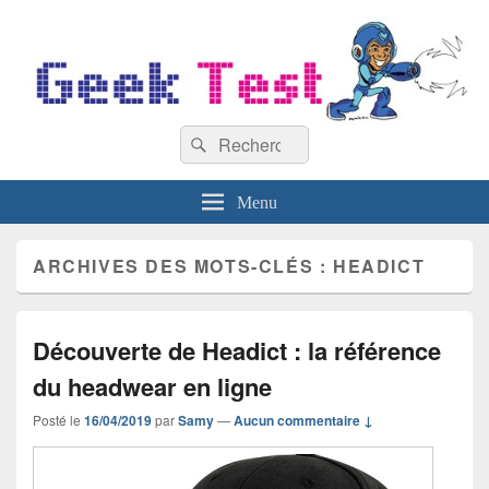
GeekTest
Recherche :
Blog jeux-vidéo et high-tech
Rechercher
Menu
ARCHIVES DES MOTS-CLÉS :
HEADICT
Découverte de Headict : la référence
du headwear en ligne
Posté le
16/04/2019
par
Samy
—
Aucun commentaire ↓