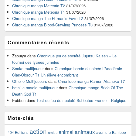
pour
Chronique manga Meteoria T2
31/07/2026
la
Chronique manga Meteoria T1
31/07/2026
barre
Chronique manga The Hitman’s Fave T2
31/07/2026
latérale
Chronique manga Blood-Crawling Princess T3
31/07/2026
Commentaires récents
Zaouiya
dans
Chronique jeu de société Jujutsu Kaisen – Le
tournoi des lycées jumelés
Snake multijoueur
dans
Chronique bande dessinée L’Académie
Clair-Obscur T1 Un élève encombrant
Othello Multijoueurs
dans
Chronique manga Ramen Akaneko T7
bataille navale multijoueur
dans
Chronique manga Bride Of The
Death God T1
Eubben
dans
Test du jeu de société Subbuteo France – Belgique
Mots-clés
action
animaux
animal
404 Editions
aventure
Bamboo
amitie