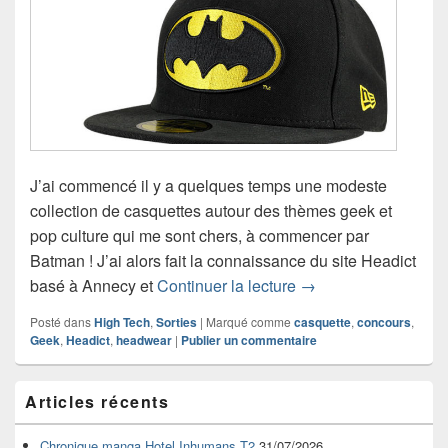
J’ai commencé il y a quelques temps une modeste
collection de casquettes autour des thèmes geek et
pop culture qui me sont chers, à commencer par
Batman ! J’ai alors fait la connaissance du site Headict
Découverte de Headic
basé à Annecy et
Continuer la lecture
→
Posté dans
High Tech
,
Sorties
|
Marqué comme
casquette
,
concours
,
Geek
,
Headict
,
headwear
|
Publier un commentaire
Zone
Articles récents
principale
de
widget
Chronique manga Hotel Inhumans T2
31/07/2026