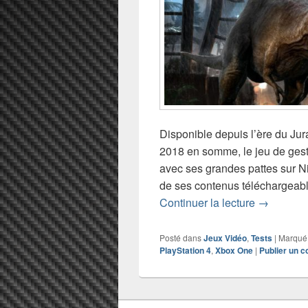
Disponible depuis l’ère du Ju
2018 en somme, le jeu de ges
avec ses grandes pattes sur 
de ses contenus téléchargeabl
Test de Ju
Continuer la lecture
→
Posté dans
Jeux Vidéo
,
Tests
|
Marqué
PlayStation 4
,
Xbox One
|
Publier un 