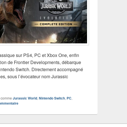
rassique sur PS4, PC et Xbox One, enfin
tion de Frontier Developments, débarque
Nintendo Switch. Directement accompagné
es, sous l’évocateur nom Jurassic
rassic World Evolution : Édition Complète (Nintendo Switch)
 comme
Jurassic World
,
Nintendo Switch
,
PC
,
commentaire