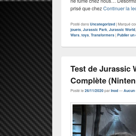
ne fume chez nous… Désormais
prisé que chez
Continuer la le
Posté dans
Uncategorized
|
Marqué c
jouets
,
Jurassic Park
,
Jurassic World
Wars
,
toys
,
Transformers
|
Publier un
Test de Jurassic 
Complète (Ninten
Posté le
26/11/2020
par
Inod
—
Aucun 