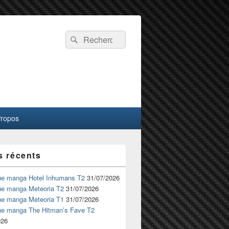
Recherche :
Rechercher
Propos
s récents
ue manga Hotel Inhumans T2
31/07/2026
ue manga Meteoria T2
31/07/2026
ue manga Meteoria T1
31/07/2026
ue manga The Hitman’s Fave T2
026