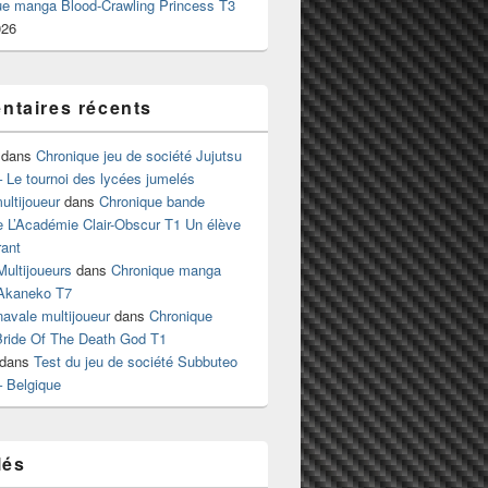
ue manga Blood-Crawling Princess T3
026
taires récents
dans
Chronique jeu de société Jujutsu
 Le tournoi des lycées jumelés
ltijoueur
dans
Chronique bande
e L’Académie Clair-Obscur T1 Un élève
ant
Multijoueurs
dans
Chronique manga
Akaneko T7
 navale multijoueur
dans
Chronique
ride Of The Death God T1
dans
Test du jeu de société Subbuteo
– Belgique
lés