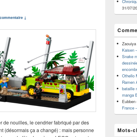
Chroniq
31/07/2
commentaire ↓
Commen
Zaouiya
Kaisen –
Snake mu
dessiné
encombr
Othello 
Ramen 
bataille
manga B
Eubben
France 
r de nouilles, le cendrier fabriqué par des
Mots-c
nt (désormais ça a changé) : mais personne