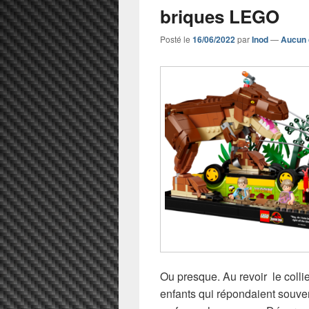
briques LEGO
Posté le
16/06/2022
par
Inod
—
Aucun 
Ou presque. Au revoir le collie
enfants qui répondaient souve