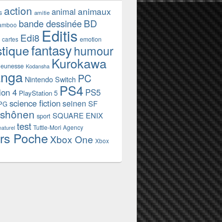
action
animaux
animal
s
amitie
BD
bande dessinée
amboo
Editis
Edi8
emotion
cartes
fantasy
stique
humour
Kurokawa
jeunesse
Kodansha
nga
PC
Nintendo Switch
PS4
ion 4
PS5
PlayStation 5
science fiction
seinen
SF
PG
shônen
SQUARE ENIX
sport
test
Tuttle-Mori Agency
naturel
rs Poche
Xbox One
Xbox