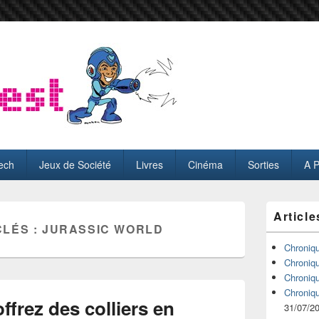
ech
Jeux de Société
Livres
Cinéma
Sorties
A 
Zone
Article
principale
CLÉS :
JURASSIC WORLD
de
widget
Chroniq
pour
Chroniq
la
Chroniq
barre
Chroniq
latérale
ffrez des colliers en
31/07/2