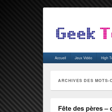
GeekTest
Blog jeux-vidéo et high-tech
Menu
Accueil
Jeux Vidéo
High T
principal
ARCHIVES DES MOTS-
Fête des pères – o