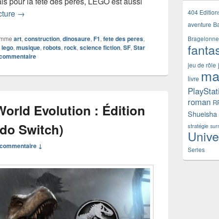
 pour la fête des pères, LEGO est aussi
Fête des pères – offrez des colliers en briques LEGO
404 Edition
cture
→
aventure
B
omme
art
,
construction
,
dinosaure
,
F1
,
fete des peres
,
Bragelonne
fanta
,
lego
,
musique
,
robots
,
rock
,
science fiction
,
SF
,
Star
 commentaire
jeu de rôle
ma
livre
PlayStat
roman
R
World Evolution : Édition
Shueisha
do Switch)
stratégie
sur
Unive
commentaire ↓
Series