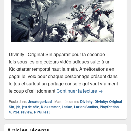
Divinity : Original Sin apparaît pour la seconde
fois sous les projecteurs vidéoludiques suite à un
Kickstarter remporté haut la main. Améliorations en
pagaille, voix pour chaque personnage présent dans
le jeu et surtout un portage console qui vaut vraiment
Test de Divinity
le coup d’œil (donnant
Continuer la lecture
→
Posté dans
Uncategorized
|
Marqué comme
Divinity
,
Divinity: Original
Sin
,
jdr
,
jeu de rôle
,
Kickstarter
,
Larian
,
Larian Studios
,
PlayStation
4
,
PS4
,
review
,
RPG
,
test
Zone
Articles récents