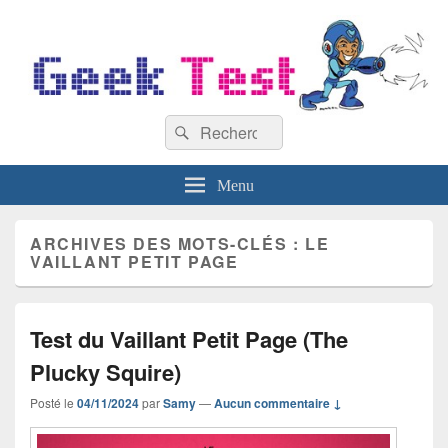
GeekTest
Recherche :
Blog jeux-vidéo et high-tech
Rechercher
Menu
ARCHIVES DES MOTS-CLÉS :
LE
VAILLANT PETIT PAGE
Test du Vaillant Petit Page (The
Plucky Squire)
Posté le
04/11/2024
par
Samy
—
Aucun commentaire ↓