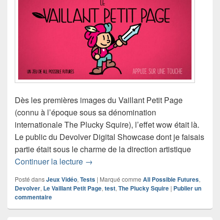
Dès les premières images du Vaillant Petit Page
(connu à l’époque sous sa dénomination
internationale The Plucky Squire), l’effet wow était là.
Le public du Devolver Digital Showcase dont je faisais
partie était sous le charme de la direction artistique
Test du Vaillant Petit Page (The Plucky
Continuer la lecture
→
Posté dans
Jeux Vidéo
,
Tests
|
Marqué comme
All Possible Futures
,
Devolver
,
Le Vaillant Petit Page
,
test
,
The Plucky Squire
|
Publier un
commentaire