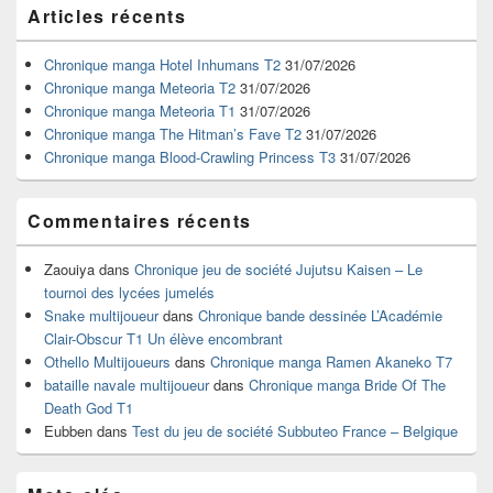
Zone
Articles récents
principale
de
widget
Chronique manga Hotel Inhumans T2
31/07/2026
pour
Chronique manga Meteoria T2
31/07/2026
la
Chronique manga Meteoria T1
31/07/2026
barre
Chronique manga The Hitman’s Fave T2
31/07/2026
latérale
Chronique manga Blood-Crawling Princess T3
31/07/2026
Commentaires récents
Zaouiya
dans
Chronique jeu de société Jujutsu Kaisen – Le
tournoi des lycées jumelés
Snake multijoueur
dans
Chronique bande dessinée L’Académie
Clair-Obscur T1 Un élève encombrant
Othello Multijoueurs
dans
Chronique manga Ramen Akaneko T7
bataille navale multijoueur
dans
Chronique manga Bride Of The
Death God T1
Eubben
dans
Test du jeu de société Subbuteo France – Belgique