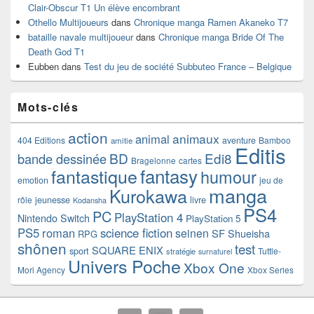
Clair-Obscur T1 Un élève encombrant
Othello Multijoueurs
dans
Chronique manga Ramen Akaneko T7
bataille navale multijoueur
dans
Chronique manga Bride Of The
Death God T1
Eubben
dans
Test du jeu de société Subbuteo France – Belgique
Mots-clés
action
animaux
animal
404 Editions
aventure
Bamboo
amitie
Editis
BD
Edi8
bande dessinée
Bragelonne
cartes
fantasy
fantastique
humour
emotion
jeu de
manga
Kurokawa
rôle
jeunesse
livre
Kodansha
PS4
PC
PlayStation 4
Nintendo Switch
PlayStation 5
PS5
roman
science fiction
seinen
SF
Shueisha
RPG
shônen
test
SQUARE ENIX
sport
Tuttle-
stratégie
surnaturel
Univers Poche
Xbox One
Mori Agency
Xbox Series