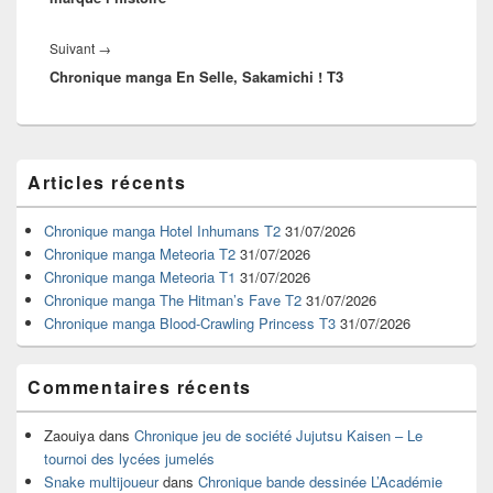
Article
Suivant
→
Chronique manga En Selle, Sakamichi ! T3
suivant :
Zone
Articles récents
principale
de
widget
Chronique manga Hotel Inhumans T2
31/07/2026
pour
Chronique manga Meteoria T2
31/07/2026
la
Chronique manga Meteoria T1
31/07/2026
barre
Chronique manga The Hitman’s Fave T2
31/07/2026
latérale
Chronique manga Blood-Crawling Princess T3
31/07/2026
Commentaires récents
Zaouiya
dans
Chronique jeu de société Jujutsu Kaisen – Le
tournoi des lycées jumelés
Snake multijoueur
dans
Chronique bande dessinée L’Académie