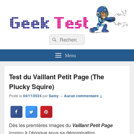
GeekTest
Recherche :
Blog jeux-vidéo et high-tech
Rechercher
Menu
Test du Vaillant Petit Page (The
Plucky Squire)
Posté le
04/11/2024
par
Samy
—
Aucun commentaire ↓
Dès les premières images du
Vaillant Petit Page
(connu à l’époque sous sa dénomination