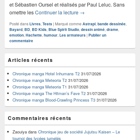
et Sébastien Oursel et réalisés par Paul Leluc. Sans
Critique de la bande-dessi
omettre les
Continuer la lecture
→
Posté dans
Livres
,
Tests
|
Marqué comme
Astrapi
,
bande dessinée
,
Bayard
,
BD
,
BD Kids
,
Blue Spirit Studio
,
dessin animé
,
drame
,
emotion
,
Hachette
,
humour
,
Les armateurs
|
Publier un
commentaire
Zone
Articles récents
principale
de
widget
Chronique manga Hotel Inhumans T2
31/07/2026
pour
Chronique manga Meteoria T2
31/07/2026
la
Chronique manga Meteoria T1
31/07/2026
barre
Chronique manga The Hitman’s Fave T2
31/07/2026
latérale
Chronique manga Blood-Crawling Princess T3
31/07/2026
Commentaires récents
Zaouiya
dans
Chronique jeu de société Jujutsu Kaisen – Le
tournoi des lycées jumelés