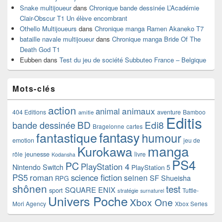
Snake multijoueur
dans
Chronique bande dessinée L’Académie
Clair-Obscur T1 Un élève encombrant
Othello Multijoueurs
dans
Chronique manga Ramen Akaneko T7
bataille navale multijoueur
dans
Chronique manga Bride Of The
Death God T1
Eubben
dans
Test du jeu de société Subbuteo France – Belgique
Mots-clés
action
animaux
animal
404 Editions
aventure
Bamboo
amitie
Editis
BD
Edi8
bande dessinée
Bragelonne
cartes
fantasy
fantastique
humour
emotion
jeu de
manga
Kurokawa
rôle
jeunesse
livre
Kodansha
PS4
PC
PlayStation 4
Nintendo Switch
PlayStation 5
PS5
roman
science fiction
seinen
SF
Shueisha
RPG
shônen
test
SQUARE ENIX
sport
Tuttle-
stratégie
surnaturel
Univers Poche
Xbox One
Mori Agency
Xbox Series