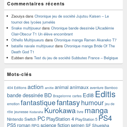
Commentaires récents
Zaouiya
dans
Chronique jeu de société Jujutsu Kaisen – Le
tournoi des lycées jumelés
Snake multijoueur
dans
Chronique bande dessinée L’Académie
Clair-Obscur T1 Un élève encombrant
Othello Multijoueurs
dans
Chronique manga Ramen Akaneko T7
bataille navale multijoueur
dans
Chronique manga Bride Of The
Death God T1
Eubben
dans
Test du jeu de société Subbuteo France – Belgique
Mots-clés
action
animaux
animal
404 Editions
aventure
Bamboo
amitie
Editis
BD
Edi8
bande dessinée
Bragelonne
cartes
fantasy
fantastique
humour
emotion
jeu de
manga
Kurokawa
rôle
jeunesse
livre
Kodansha
PS4
PC
PlayStation 4
Nintendo Switch
PlayStation 5
PS5
roman
science fiction
seinen
SF
Shueisha
RPG