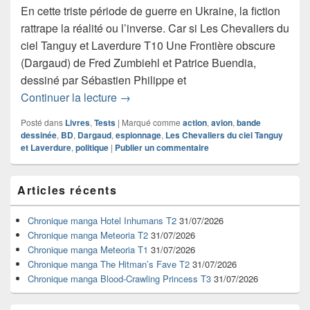
En cette triste période de guerre en Ukraine, la fiction
rattrape la réalité ou l’inverse. Car si Les Chevaliers du
ciel Tanguy et Laverdure T10 Une Frontière obscure
(Dargaud) de Fred Zumbiehl et Patrice Buendia,
dessiné par Sébastien Philippe et
Chronique bande dessinée Les Chevali
Continuer la lecture
→
Posté dans
Livres
,
Tests
|
Marqué comme
action
,
avion
,
bande
dessinée
,
BD
,
Dargaud
,
espionnage
,
Les Chevaliers du ciel Tanguy
et Laverdure
,
politique
|
Publier un commentaire
Zone
Articles récents
principale
de
widget
Chronique manga Hotel Inhumans T2
31/07/2026
pour
Chronique manga Meteoria T2
31/07/2026
la
Chronique manga Meteoria T1
31/07/2026
barre
Chronique manga The Hitman’s Fave T2
31/07/2026
latérale
Chronique manga Blood-Crawling Princess T3
31/07/2026