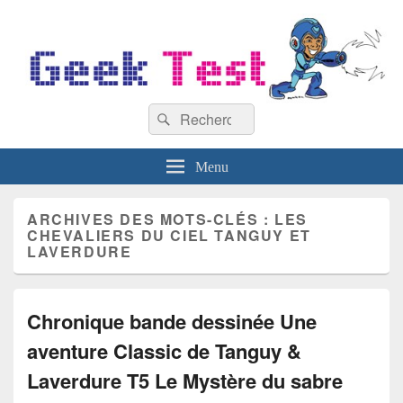
GeekTest
Recherche :
Blog jeux-vidéo et high-tech
Rechercher
Menu
ARCHIVES DES MOTS-CLÉS :
LES
CHEVALIERS DU CIEL TANGUY ET
LAVERDURE
Chronique bande dessinée Une
aventure Classic de Tanguy &
Laverdure T5 Le Mystère du sabre