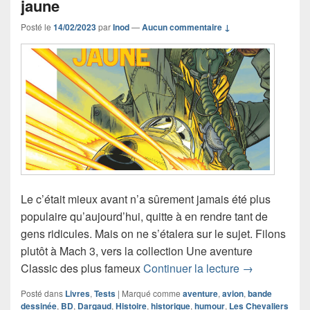
jaune
Posté le
14/02/2023
par
Inod
—
Aucun commentaire ↓
Le c’était mieux avant n’a sûrement jamais été plus
populaire qu’aujourd’hui, quitte à en rendre tant de
gens ridicules. Mais on ne s’étalera sur le sujet. Filons
plutôt à Mach 3, vers la collection Une aventure
Chronique ba
Classic des plus fameux
Continuer la lecture
→
Posté dans
Livres
,
Tests
|
Marqué comme
aventure
,
avion
,
bande
dessinée
,
BD
,
Dargaud
,
Histoire
,
historique
,
humour
,
Les Chevaliers