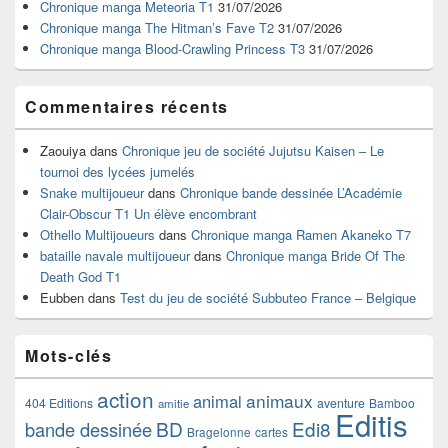
Chronique manga Meteoria T1
31/07/2026
barre
Chronique manga The Hitman’s Fave T2
31/07/2026
latérale
Chronique manga Blood-Crawling Princess T3
31/07/2026
Commentaires récents
Zaouiya
dans
Chronique jeu de société Jujutsu Kaisen – Le
tournoi des lycées jumelés
Snake multijoueur
dans
Chronique bande dessinée L’Académie
Clair-Obscur T1 Un élève encombrant
Othello Multijoueurs
dans
Chronique manga Ramen Akaneko T7
bataille navale multijoueur
dans
Chronique manga Bride Of The
Death God T1
Eubben
dans
Test du jeu de société Subbuteo France – Belgique
Mots-clés
action
animaux
animal
404 Editions
aventure
Bamboo
amitie
Editis
BD
Edi8
bande dessinée
Bragelonne
cartes