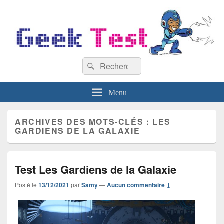
GeekTest
Recherche :
Blog jeux-vidéo et high-tech
Rechercher
Menu
ARCHIVES DES MOTS-CLÉS :
LES
GARDIENS DE LA GALAXIE
Test Les Gardiens de la Galaxie
Posté le
13/12/2021
par
Samy
—
Aucun commentaire ↓