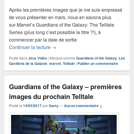
Après les premières images que je me suis empressé
de vous présenter en mars, nous en savons plus
sur Marvel’s Guardians of the Galaxy: The Telltale
Series (plus long c’est possible le titre ?!), à
commencer par la date de sortie
Date et premier trailer pour Guardians 
Continuer la lecture
→
Posté dans
Jeux Vidéo
|
Marqué comme
Guardians of the Galaxy
,
Les
Gardiens de la Galaxie
,
marvel
,
Telltale
|
Publier un commentaire
Guardians of the Galaxy – premières
images du prochain Telltale
Posté le
14/03/2017
par
Samy
—
Aucun commentaire ↓