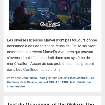
Les diverses licences Marvel n’ont pas toujours donné
naissance à des adaptations réussies. On se souvient
notamment du récent Marvel’s Avengers qui pouvait
s’avérer répétitif et maladroit dans son système de
monétisation. Aucun de ces problèmes n’est présent
Test Les Gardiens de la Gala
dans Les
Continuer la lecture
→
Posté dans
Jeux Vidéo
,
Tests
|
Marqué comme
Eidos Montréal
,
Les
Gardiens de la Galaxie
,
marvel
,
SQUARE ENIX
,
test
|
Publier un
commentaire
Test de Guardians of the Galaxy The