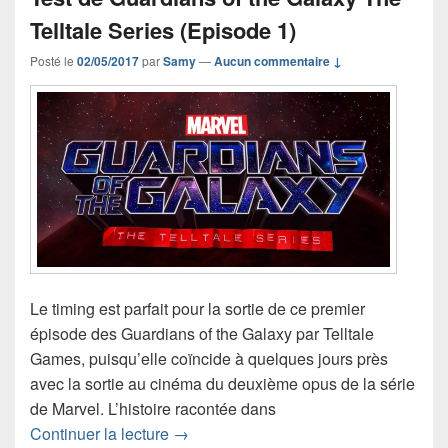
Telltale Series (Episode 1)
Posté le
02/05/2017
par
Samy
—
Aucun commentaire ↓
Le timing est parfait pour la sortie de ce premier
épisode des Guardians of the Galaxy par Telltale
Games, puisqu’elle coïncide à quelques jours près
avec la sortie au cinéma du deuxième opus de la série
de Marvel. L’histoire racontée dans
Test de Guardians of the Galaxy The Te
Continuer la lecture
→