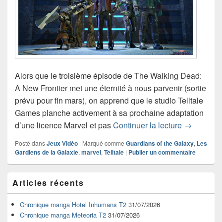
Alors que le troisième épisode de The Walking Dead:
A New Frontier met une éternité à nous parvenir (sortie
prévu pour fin mars), on apprend que le studio Telltale
Games planche activement à sa prochaine adaptation
Guardians 
d’une licence Marvel et pas
Continuer la lecture
→
Posté dans
Jeux Vidéo
|
Marqué comme
Guardians of the Galaxy
,
Les
Gardiens de la Galaxie
,
marvel
,
Telltale
|
Publier un commentaire
Zone
Articles récents
principale
de
widget
Chronique manga Hotel Inhumans T2
31/07/2026
pour
Chronique manga Meteoria T2
31/07/2026
la