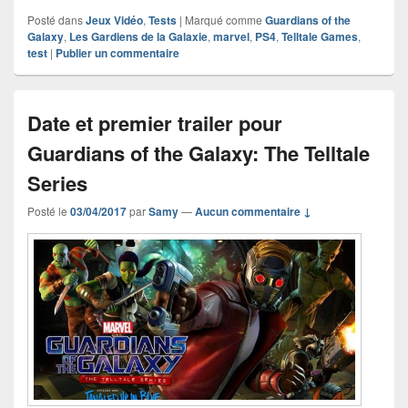
Posté dans
Jeux Vidéo
,
Tests
|
Marqué comme
Guardians of the
Galaxy
,
Les Gardiens de la Galaxie
,
marvel
,
PS4
,
Telltale Games
,
test
|
Publier un commentaire
Date et premier trailer pour
Guardians of the Galaxy: The Telltale
Series
Posté le
03/04/2017
par
Samy
—
Aucun commentaire ↓