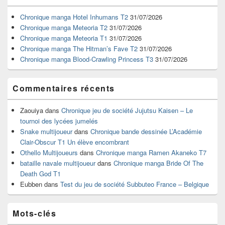
de
widget
Chronique manga Hotel Inhumans T2
31/07/2026
pour
Chronique manga Meteoria T2
31/07/2026
la
Chronique manga Meteoria T1
31/07/2026
barre
Chronique manga The Hitman’s Fave T2
31/07/2026
latérale
Chronique manga Blood-Crawling Princess T3
31/07/2026
Commentaires récents
Zaouiya
dans
Chronique jeu de société Jujutsu Kaisen – Le
tournoi des lycées jumelés
Snake multijoueur
dans
Chronique bande dessinée L’Académie
Clair-Obscur T1 Un élève encombrant
Othello Multijoueurs
dans
Chronique manga Ramen Akaneko T7
bataille navale multijoueur
dans
Chronique manga Bride Of The
Death God T1
Eubben
dans
Test du jeu de société Subbuteo France – Belgique
Mots-clés