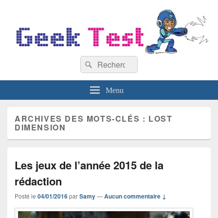
GeekTest
Recherche :
Blog jeux-vidéo et high-tech
Rechercher
Menu
ARCHIVES DES MOTS-CLÉS :
LOST
DIMENSION
Les jeux de l’année 2015 de la
rédaction
Posté le
04/01/2016
par
Samy
—
Aucun commentaire ↓