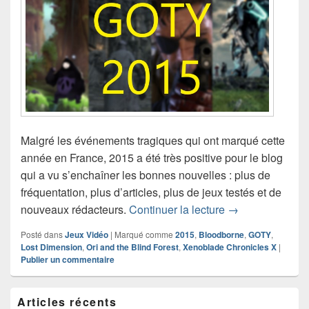
Malgré les événements tragiques qui ont marqué cette
année en France, 2015 a été très positive pour le blog
qui a vu s’enchaîner les bonnes nouvelles : plus de
fréquentation, plus d’articles, plus de jeux testés et de
Les jeux de l’an
nouveaux rédacteurs.
Continuer la lecture
→
Posté dans
Jeux Vidéo
|
Marqué comme
2015
,
Bloodborne
,
GOTY
,
Lost Dimension
,
Ori and the Blind Forest
,
Xenoblade Chronicles X
|
Publier un commentaire
Zone
Articles récents
principale