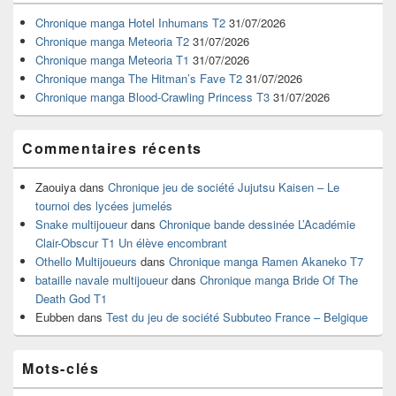
de
widget
Chronique manga Hotel Inhumans T2
31/07/2026
pour
Chronique manga Meteoria T2
31/07/2026
la
Chronique manga Meteoria T1
31/07/2026
barre
Chronique manga The Hitman’s Fave T2
31/07/2026
latérale
Chronique manga Blood-Crawling Princess T3
31/07/2026
Commentaires récents
Zaouiya
dans
Chronique jeu de société Jujutsu Kaisen – Le
tournoi des lycées jumelés
Snake multijoueur
dans
Chronique bande dessinée L’Académie
Clair-Obscur T1 Un élève encombrant
Othello Multijoueurs
dans
Chronique manga Ramen Akaneko T7
bataille navale multijoueur
dans
Chronique manga Bride Of The
Death God T1
Eubben
dans
Test du jeu de société Subbuteo France – Belgique
Mots-clés