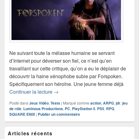
Ne suivant toute la mélasse humaine se servant
d’Internet pour déverser son fiel, ce n’est qu’en
travaillant sur cette critique, qu’on a eu le déplaisir de
découvrir la haine xénophobe subie par Forspoken.
Spécifiquement son héroïne. Une jeune femme déjà
Chronique Jeu Vidéo Forspoken
Continuer la lecture
→
Posté dans
Jeux Vidéo
,
Tests
|
Marqué comme
action
,
ARPG
,
jdr
,
jeu
de rôle
,
Luminous Productions
,
PC
,
PlayStation 5
,
PS5
,
RPG
,
SQUARE ENIX
|
Publier un commentaire
Zone
Articles récents
principale