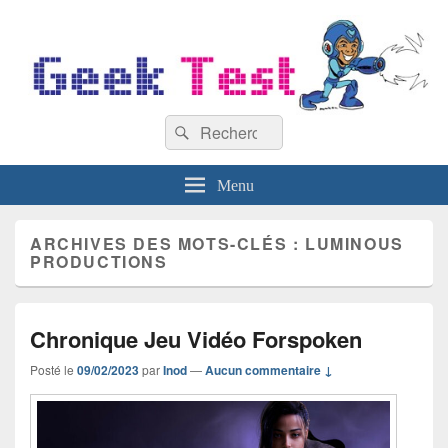
GeekTest
Recherche :
Blog jeux-vidéo et high-tech
Rechercher
Menu
ARCHIVES DES MOTS-CLÉS :
LUMINOUS
PRODUCTIONS
Chronique Jeu Vidéo Forspoken
Posté le
09/02/2023
par
Inod
—
Aucun commentaire ↓