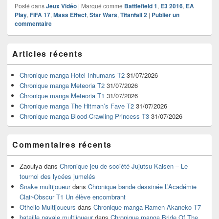
Posté dans
Jeux Vidéo
|
Marqué comme
Battlefield 1
,
E3 2016
,
EA
Play
,
FIFA 17
,
Mass Effect
,
Star Wars
,
Titanfall 2
|
Publier un
commentaire
Zone
Articles récents
principale
de
widget
Chronique manga Hotel Inhumans T2
31/07/2026
pour
Chronique manga Meteoria T2
31/07/2026
la
Chronique manga Meteoria T1
31/07/2026
barre
Chronique manga The Hitman’s Fave T2
31/07/2026
latérale
Chronique manga Blood-Crawling Princess T3
31/07/2026
Commentaires récents
Zaouiya
dans
Chronique jeu de société Jujutsu Kaisen – Le
tournoi des lycées jumelés
Snake multijoueur
dans
Chronique bande dessinée L’Académie
Clair-Obscur T1 Un élève encombrant
Othello Multijoueurs
dans
Chronique manga Ramen Akaneko T7
bataille navale multijoueur
dans
Chronique manga Bride Of The