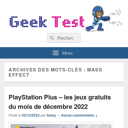
GeekTest
Recherche :
Blog jeux-vidéo et high-tech
Rechercher
Menu
ARCHIVES DES MOTS-CLÉS :
MASS
EFFECT
PlayStation Plus – les jeux gratuits
du mois de décembre 2022
Posté le
05/12/2022
par
Samy
—
Aucun commentaire ↓