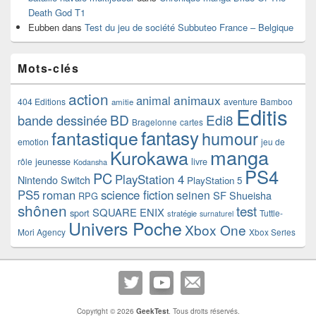
Death God T1
Eubben
dans
Test du jeu de société Subbuteo France – Belgique
Mots-clés
action
animaux
animal
404 Editions
aventure
Bamboo
amitie
Editis
BD
Edi8
bande dessinée
Bragelonne
cartes
fantasy
fantastique
humour
emotion
jeu de
manga
Kurokawa
rôle
jeunesse
livre
Kodansha
PS4
PC
PlayStation 4
Nintendo Switch
PlayStation 5
PS5
roman
science fiction
seinen
SF
Shueisha
RPG
shônen
test
SQUARE ENIX
sport
Tuttle-
stratégie
surnaturel
Univers Poche
Xbox One
Mori Agency
Xbox Series
Copyright © 2026
GeekTest
. Tous droits réservés.