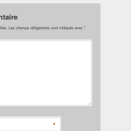
taire
liée.
Les champs obligatoires sont indiqués avec
*
*