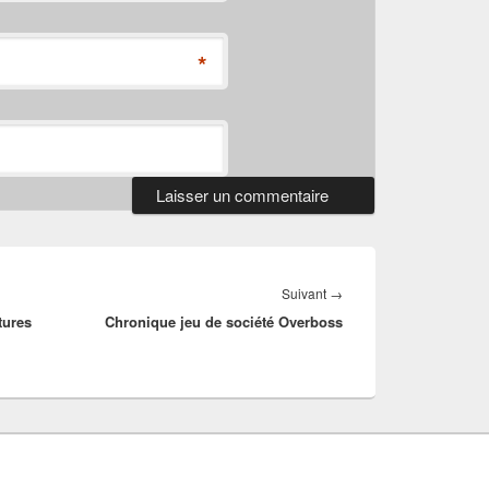
*
Article
Suivant
→
tures
Chronique jeu de société Overboss
suivant :