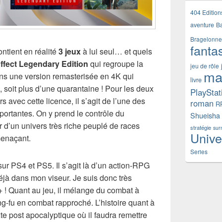
404 Edition
aventure
B
Bragelonne
fanta
ntient en réalité
3 jeux
à lui seul… et quels
ffect Legendary Edition
qui regroupe la
jeu de rôle
ma
ans une version remasterisée en 4K qui
livre
, soit plus d’une quarantaine ! Pour les deux
PlayStat
s avec cette licence, il s’agit de l’une des
roman
R
ortantes. On y prend le contrôle du
Shueisha
’un univers très riche peuplé de races
stratégie
sur
Unive
menaçant.
Series
ur PS4 et PS5. Il s’agit là d’un action-RPG
jà dans mon viseur. Je suis donc très
S+ ! Quant au jeu, il mélange du combat à
g-fu en combat rapproché. L’histoire quant à
te post apocalyptique où il faudra remettre