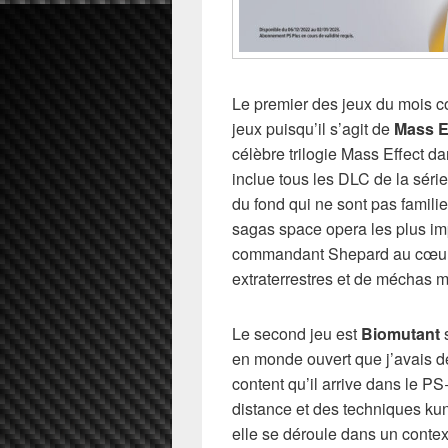
Le premier des jeux du mois co
jeux puisqu’il s’agit de
Mass E
célèbre trilogie Mass Effect d
inclue tous les DLC de la série
du fond qui ne sont pas familier
sagas space opera les plus imp
commandant Shepard au cœur d
extraterrestres et de méchas 
Le second jeu est
Biomutant
s
en monde ouvert que j’avais dé
content qu’il arrive dans le P
distance et des techniques kun
elle se déroule dans un contex