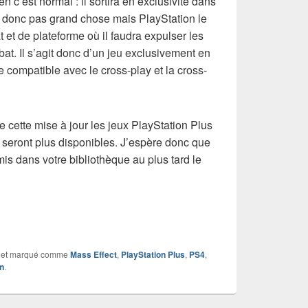
en c’est normal : il sortira en exclusivité dans
t donc pas grand chose mais PlayStation le
et de plateforme où il faudra expulser les
at. Il s’agit donc d’un jeu exclusivement en
re compatible avec le cross-play et la cross-
e cette mise à jour les jeux PlayStation Plus
seront plus disponibles. J’espère donc que
is dans votre bibliothèque au plus tard le
et marqué comme
Mass Effect
,
PlayStation Plus
,
PS4
,
n
.