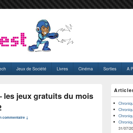
ech
Jeux de Société
Livres
Cinéma
Sorties
A 
Zone
Article
principale
– les jeux gratuits du mois
de
widget
Chroniq
2
pour
Chroniq
la
Chroniq
n commentaire ↓
barre
Chroniq
latérale
31/07/2