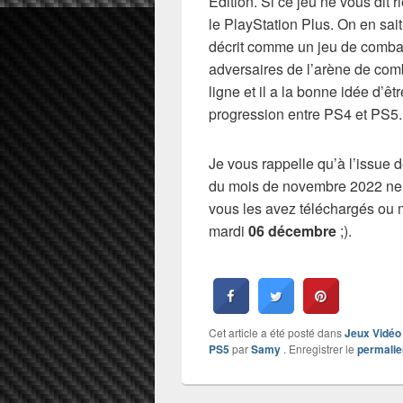
Edition. Si ce jeu ne vous dit ri
le PlayStation Plus. On en sai
décrit comme un jeu de combat 
adversaires de l’arène de comb
ligne et il a la bonne idée d’êt
progression entre PS4 et PS5.
Je vous rappelle qu’à l’issue d
du mois de novembre 2022 ne 
vous les avez téléchargés ou m
mardi
06 décembre
;).
Cet article a été posté dans
Jeux Vidéo
PS5
par
Samy
. Enregistrer le
permalie