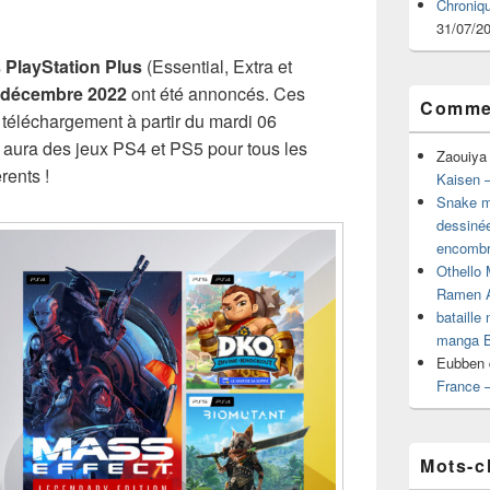
Chroniq
31/07/2
s
PlayStation Plus
(Essential, Extra et
décembre 2022
ont été annoncés. Ces
Commen
 téléchargement à partir du mardi 06
 aura des jeux PS4 et PS5 pour tous les
Zaouiya
rents !
Kaisen –
Snake mu
dessiné
encombr
Othello 
Ramen 
bataille
manga B
Eubben
France 
Mots-c