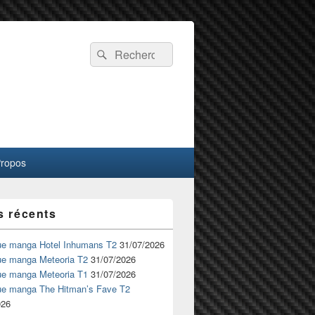
Recherche :
Rechercher
Propos
s récents
ue manga Hotel Inhumans T2
31/07/2026
ue manga Meteoria T2
31/07/2026
ue manga Meteoria T1
31/07/2026
ue manga The Hitman’s Fave T2
026