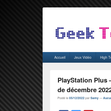
GeekTest
Blog jeux-vidéo et high-tech
Menu
Accueil
Jeux Vidéo
High T
principal
PlayStation Plus 
de décembre 202
Posté le
05/12/2022
par
Samy
—
Aucu