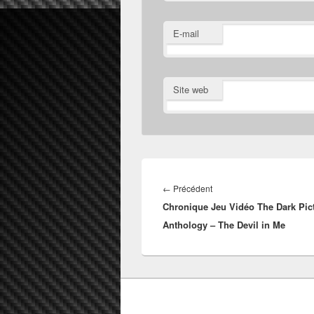
E-mail
Site web
Navigation
de
Article
←
Précédent
l’article
Chronique Jeu Vidéo The Dark Pic
précédent :
Anthology – The Devil in Me