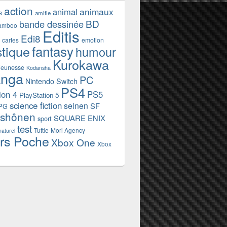
action
animaux
animal
s
amitie
BD
bande dessinée
amboo
Editis
Edi8
emotion
cartes
fantasy
stique
humour
Kurokawa
jeunesse
Kodansha
nga
PC
Nintendo Switch
PS4
ion 4
PS5
PlayStation 5
science fiction
seinen
SF
PG
shônen
SQUARE ENIX
sport
test
Tuttle-Mori Agency
naturel
rs Poche
Xbox One
Xbox