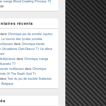
ue manga Blood-Crawling Princess T3
026
taires récents
dans
Chronique jeu de société Jujutsu
 Le tournoi des lycées jumelés
ltijoueur
dans
Chronique bande
e L’Académie Clair-Obscur T1 Un élève
ant
Multijoueurs
dans
Chronique manga
Akaneko T7
 navale multijoueur
dans
Chronique
ride Of The Death God T1
dans
Test du jeu de société Subbuteo
– Belgique
lés