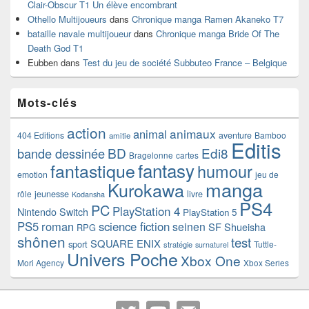
Clair-Obscur T1 Un élève encombrant
Othello Multijoueurs
dans
Chronique manga Ramen Akaneko T7
bataille navale multijoueur
dans
Chronique manga Bride Of The
Death God T1
Eubben
dans
Test du jeu de société Subbuteo France – Belgique
Mots-clés
action
animaux
animal
404 Editions
aventure
Bamboo
amitie
Editis
BD
Edi8
bande dessinée
Bragelonne
cartes
fantasy
fantastique
humour
emotion
jeu de
manga
Kurokawa
rôle
jeunesse
livre
Kodansha
PS4
PC
PlayStation 4
Nintendo Switch
PlayStation 5
PS5
roman
science fiction
seinen
SF
Shueisha
RPG
shônen
test
SQUARE ENIX
sport
Tuttle-
stratégie
surnaturel
Univers Poche
Xbox One
Mori Agency
Xbox Series