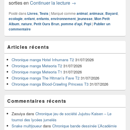
Chronique livre Petit Ours Br
sorties en
Continuer la lecture
→
Posté dans
Livres
,
Tests
|
Marqué comme
animal
,
animaux
,
Bayard
,
ecologie
,
enfant
,
enfants
,
environnement
,
jeunesse
,
Mon Petit
Album
,
nature
,
Petit Ours Brun
,
pomme d'api
,
Popi
|
Publier un
commentaire
Zone
Articles récents
principale
de
widget
Chronique manga Hotel Inhumans T2
31/07/2026
pour
Chronique manga Meteoria T2
31/07/2026
la
Chronique manga Meteoria T1
31/07/2026
barre
Chronique manga The Hitman’s Fave T2
31/07/2026
latérale
Chronique manga Blood-Crawling Princess T3
31/07/2026
Commentaires récents
Zaouiya
dans
Chronique jeu de société Jujutsu Kaisen – Le
tournoi des lycées jumelés
Snake multijoueur
dans
Chronique bande dessinée L’Académie