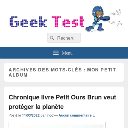
GeekTest
Recherche :
Blog jeux-vidéo et high-tech
Rechercher
Menu
ARCHIVES DES MOTS-CLÉS :
MON PETIT
ALBUM
Chronique livre Petit Ours Brun veut
protéger la planète
Posté le
11/03/2022
par
Inod
—
Aucun commentaire ↓