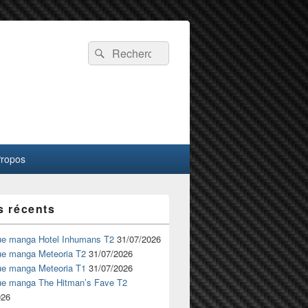
Recherche :
Rechercher
Propos
s récents
ue manga Hotel Inhumans T2
31/07/2026
ue manga Meteoria T2
31/07/2026
ue manga Meteoria T1
31/07/2026
ue manga The Hitman’s Fave T2
026