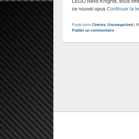
LEGO Nexo Knights, sous-titré à
ce nouvel opus
Continuer la l
Posté dans
Cinéma
,
Uncategorized
|
M
Publier un commentaire