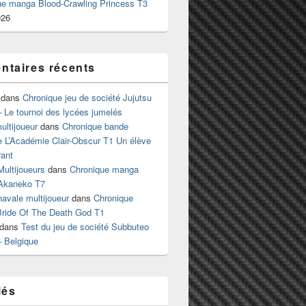
ue manga Blood-Crawling Princess T3
026
taires récents
dans
Chronique jeu de société Jujutsu
 Le tournoi des lycées jumelés
ltijoueur
dans
Chronique bande
e L’Académie Clair-Obscur T1 Un élève
ant
Multijoueurs
dans
Chronique manga
Akaneko T7
 navale multijoueur
dans
Chronique
ride Of The Death God T1
dans
Test du jeu de société Subbuteo
– Belgique
lés