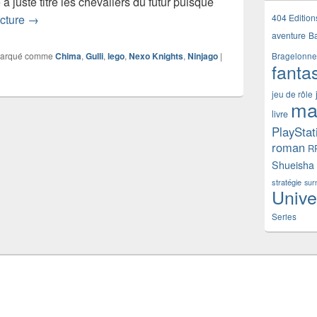
 juste titre les chevaliers du futur puisque
LEGO Nexo Knights : les deux premiers épisodes sont di
404 Edition
ecture
→
aventure
B
arqué comme
Chima
,
Gulli
,
lego
,
Nexo Knights
,
Ninjago
|
Bragelonne
fanta
jeu de rôle
ma
livre
PlayStat
roman
R
Shueisha
stratégie
sur
Unive
Series