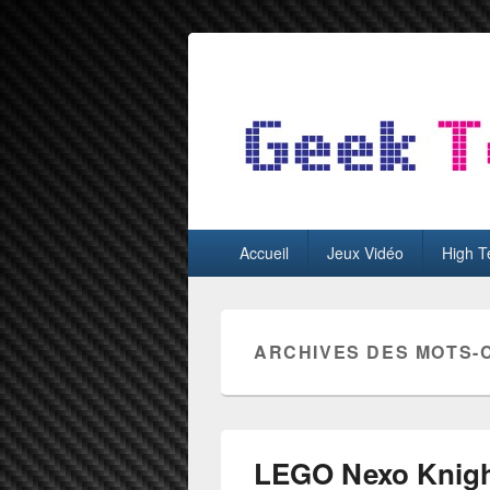
GeekTest
Blog jeux-vidéo et high-tech
Menu
Accueil
Jeux Vidéo
High T
principal
ARCHIVES DES MOTS-
LEGO Nexo Knight