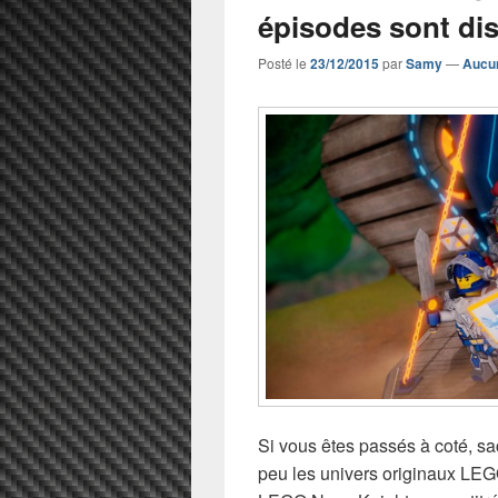
épisodes sont di
Posté le
23/12/2015
par
Samy
—
Aucu
Si vous êtes passés à coté, sa
peu les univers originaux LEG