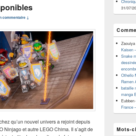
Chroniq
sponibles
31/07/2
n commentaire ↓
Commen
Zaouiya
Kaisen –
Snake mu
dessiné
encombr
Othello 
Ramen 
bataille
manga B
Eubben
France 
chez qu’un nouvel univers a rejoint depuis
Mots-c
O Ninjago et autre LEGO Chima. Il s’agit de