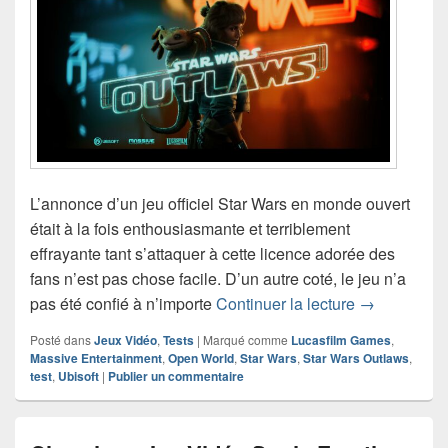
L’annonce d’un jeu officiel Star Wars en monde ouvert
était à la fois enthousiasmante et terriblement
effrayante tant s’attaquer à cette licence adorée des
fans n’est pas chose facile. D’un autre coté, le jeu n’a
Test de Star
pas été confié à n’importe
Continuer la lecture
→
Posté dans
Jeux Vidéo
,
Tests
|
Marqué comme
Lucasfilm Games
,
Massive Entertainment
,
Open World
,
Star Wars
,
Star Wars Outlaws
,
test
,
Ubisoft
|
Publier un commentaire