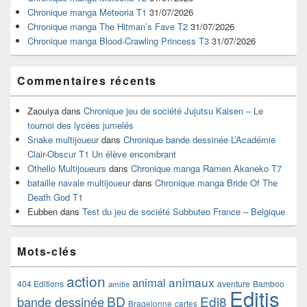
la
Chronique manga Meteoria T1
31/07/2026
barre
Chronique manga The Hitman’s Fave T2
31/07/2026
latérale
Chronique manga Blood-Crawling Princess T3
31/07/2026
Commentaires récents
Zaouiya
dans
Chronique jeu de société Jujutsu Kaisen – Le
tournoi des lycées jumelés
Snake multijoueur
dans
Chronique bande dessinée L’Académie
Clair-Obscur T1 Un élève encombrant
Othello Multijoueurs
dans
Chronique manga Ramen Akaneko T7
bataille navale multijoueur
dans
Chronique manga Bride Of The
Death God T1
Eubben
dans
Test du jeu de société Subbuteo France – Belgique
Mots-clés
action
animaux
animal
404 Editions
aventure
Bamboo
amitie
Editis
BD
Edi8
bande dessinée
Bragelonne
cartes