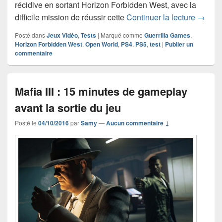
récidive en sortant Horizon Forbidden West, avec la
Test d
difficile mission de réussir cette
Continuer la lecture
→
Posté dans
Jeux Vidéo
,
Tests
|
Marqué comme
Guerrilla Games
,
Horizon Forbidden West
,
Open World
,
PS4
,
PS5
,
test
|
Publier un
commentaire
Mafia III : 15 minutes de gameplay
avant la sortie du jeu
Posté le
04/10/2016
par
Samy
—
Aucun commentaire ↓