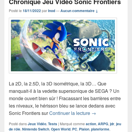
Chronique Jeu Vidéo Sonic Frontiers
Posté le
18/11/2022
par
Inod
—
Aucun commentaire ↓
La 2D, la 2.5D, la 3D isométrique, la 3D… Que
manquait-il à la vedette supersonique de SEGA ? Un
monde ouvert bien sûr ! Fracassant les barrières entre
les niveaux, le hérisson bleu se lance dedans avec
Chronique Jeu Vidé
Sonic Frontiers sur
Continuer la lecture
→
Posté dans
Jeux Vidéo
,
Tests
|
Marqué comme
action
,
ARPG
,
jdr
,
jeu
de rôle
,
Nintendo Switch
,
Open World
,
PC
,
Plaion
,
plateforme
,