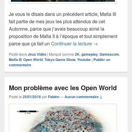
Je vous le disais dans un précédent article, Mafia III
fait partie de mes jeux les plus attendus de cet
Automne, parce que j’avais beaucoup aimé la
proposition de Mafia II à l’époque et tout simplement
Mafia III : 15 minu
parce que ça fait un
Continuer la lecture
→
Posté dans
Jeux Vidéo
|
Marqué comme
2K
,
gameplay
,
Gamescom
,
Mafia III
,
Open World
,
Tokyo Game Show
,
Youtube
|
Publier un
commentaire
Mon problème avec les Open World
Posté le
25/01/2016
par
Fabien
—
Aucun commentaire ↓