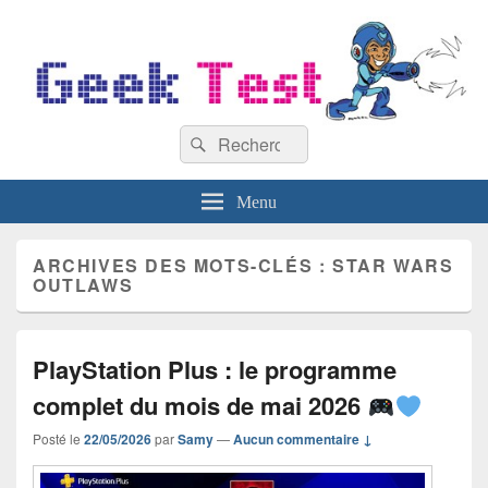
GeekTest
Recherche :
Blog jeux-vidéo et high-tech
Rechercher
Menu
ARCHIVES DES MOTS-CLÉS :
STAR WARS
OUTLAWS
PlayStation Plus : le programme
complet du mois de mai 2026
Posté le
22/05/2026
par
Samy
—
Aucun commentaire ↓