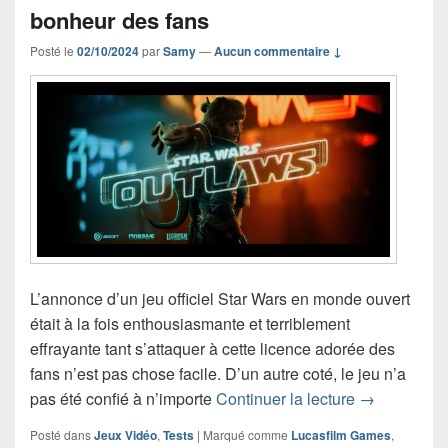
bonheur des fans
Posté le
02/10/2024
par
Samy
—
Aucun commentaire ↓
L’annonce d’un jeu officiel Star Wars en monde ouvert
était à la fois enthousiasmante et terriblement
effrayante tant s’attaquer à cette licence adorée des
fans n’est pas chose facile. D’un autre coté, le jeu n’a
Test de Star
pas été confié à n’importe
Continuer la lecture
→
Posté dans
Jeux Vidéo
,
Tests
|
Marqué comme
Lucasfilm Games
,