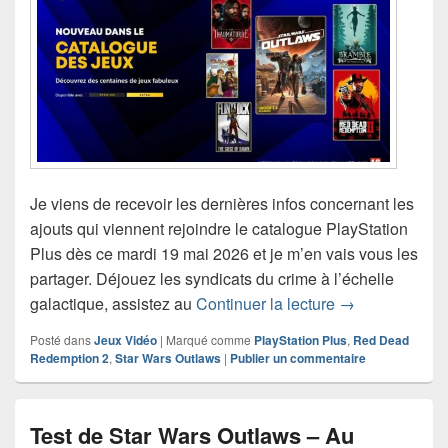
Je viens de recevoir les dernières infos concernant les
ajouts qui viennent rejoindre le catalogue PlayStation
Plus dès ce mardi 19 mai 2026 et je m’en vais vous les
partager. Déjouez les syndicats du crime à l’échelle
PlayStation Pl
galactique, assistez au
Continuer la lecture
→
Posté dans
Jeux Vidéo
|
Marqué comme
PlayStation Plus
,
Red Dead
Redemption 2
,
Star Wars Outlaws
|
Publier un commentaire
Test de Star Wars Outlaws – Au