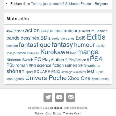
Eubben
dans
Test du jeu de société Subbuteo France – Belgique
Mots-clés
action
animaux
animal
404 Editions
aventure
Bamboo
amitie
Editis
BD
Edi8
bande dessinée
Bragelonne
cartes
fantasy
fantastique
humour
emotion
jeu de
manga
Kurokawa
rôle
jeunesse
livre
Kodansha
PS4
PC
PlayStation 4
Nintendo Switch
PlayStation 5
PS5
roman
science fiction
seinen
SF
Shueisha
RPG
shônen
test
SQUARE ENIX
sport
Tuttle-
stratégie
surnaturel
Univers Poche
Xbox One
Mori Agency
Xbox Series
Copyright © 2026
GeekTest
. Tous droits réservés.
Thème : Catch Box par
Thèmes Catch