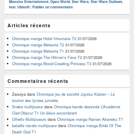
Massive Entertainment
,
Open World
,
Star Wars
,
Star Wars Outlaws
,
test
,
Ubisoft
|
Publier un commentaire
Zone
Articles récents
principale
de
widget
Chronique manga Hotel Inhumans T2
31/07/2026
pour
Chronique manga Meteoria T2
31/07/2026
la
Chronique manga Meteoria T1
31/07/2026
barre
Chronique manga The Hitman’s Fave T2
31/07/2026
latérale
Chronique manga Blood-Crawling Princess T3
31/07/2026
Commentaires récents
Zaouiya
dans
Chronique jeu de société Jujutsu Kaisen – Le
tournoi des lycées jumelés
Snake multijoueur
dans
Chronique bande dessinée L’Académie
Clair-Obscur T1 Un élève encombrant
Othello Multijoueurs
dans
Chronique manga Ramen Akaneko T7
bataille navale multijoueur
dans
Chronique manga Bride Of The
Death God T1