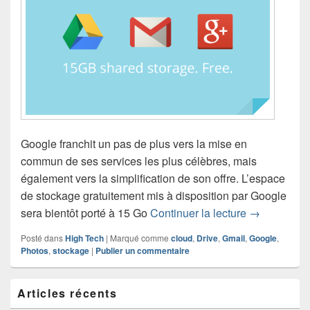
Google franchit un pas de plus vers la mise en
commun de ses services les plus célèbres, mais
également vers la simplification de son offre. L’espace
de stockage gratuitement mis à disposition par Google
15 Go de sto
sera bientôt porté à 15 Go
Continuer la lecture
→
Posté dans
High Tech
|
Marqué comme
cloud
,
Drive
,
Gmail
,
Google
,
Photos
,
stockage
|
Publier un commentaire
Zone
Articles récents
principale
de