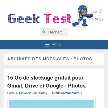
GeekTest
Recherche :
Blog jeux-vidéo et high-tech
Rechercher
Menu
ARCHIVES DES MOTS-CLÉS :
PHOTOS
15 Go de stockage gratuit pour
Gmail, Drive et Google+ Photos
Posté le
14/05/2013
par
Samy
—
Aucun commentaire ↓