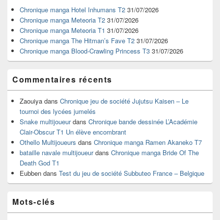
widget
Chronique manga Hotel Inhumans T2
31/07/2026
pour
Chronique manga Meteoria T2
31/07/2026
la
Chronique manga Meteoria T1
31/07/2026
barre
Chronique manga The Hitman’s Fave T2
31/07/2026
latérale
Chronique manga Blood-Crawling Princess T3
31/07/2026
Commentaires récents
Zaouiya
dans
Chronique jeu de société Jujutsu Kaisen – Le
tournoi des lycées jumelés
Snake multijoueur
dans
Chronique bande dessinée L’Académie
Clair-Obscur T1 Un élève encombrant
Othello Multijoueurs
dans
Chronique manga Ramen Akaneko T7
bataille navale multijoueur
dans
Chronique manga Bride Of The
Death God T1
Eubben
dans
Test du jeu de société Subbuteo France – Belgique
Mots-clés