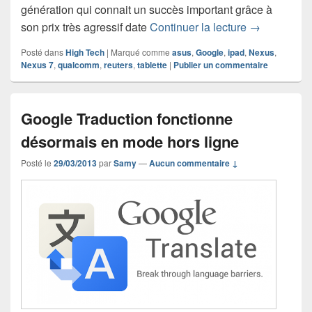
génération qui connait un succès important grâce à
Vers une deu
son prix très agressif date
Continuer la lecture
→
Posté dans
High Tech
|
Marqué comme
asus
,
Google
,
ipad
,
Nexus
,
Nexus 7
,
qualcomm
,
reuters
,
tablette
|
Publier un commentaire
Google Traduction fonctionne
désormais en mode hors ligne
Posté le
29/03/2013
par
Samy
—
Aucun commentaire ↓