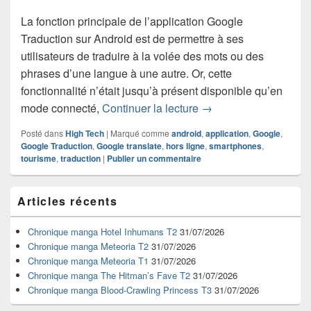
La fonction principale de l’application Google
Traduction sur Android est de permettre à ses
utilisateurs de traduire à la volée des mots ou des
phrases d’une langue à une autre. Or, cette
fonctionnalité n’était jusqu’à présent disponible qu’en
Google Traduction fon
mode connecté,
Continuer la lecture
→
Posté dans
High Tech
|
Marqué comme
android
,
application
,
Google
,
Google Traduction
,
Google translate
,
hors ligne
,
smartphones
,
tourisme
,
traduction
|
Publier un commentaire
Zone
Articles récents
principale
de
widget
Chronique manga Hotel Inhumans T2
31/07/2026
pour
Chronique manga Meteoria T2
31/07/2026
la
Chronique manga Meteoria T1
31/07/2026
barre
Chronique manga The Hitman’s Fave T2
31/07/2026
latérale
Chronique manga Blood-Crawling Princess T3
31/07/2026