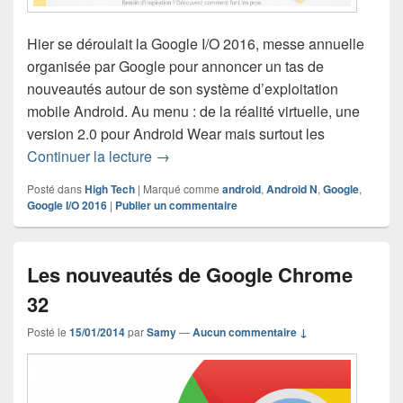
Hier se déroulait la Google I/O 2016, messe annuelle
organisée par Google pour annoncer un tas de
nouveautés autour de son système d’exploitation
mobile Android. Au menu : de la réalité virtuelle, une
version 2.0 pour Android Wear mais surtout les
Choisissez un nom pour Android N
Continuer la lecture
→
Posté dans
High Tech
|
Marqué comme
android
,
Android N
,
Google
,
Google I/O 2016
|
Publier un commentaire
Les nouveautés de Google Chrome
32
Posté le
15/01/2014
par
Samy
—
Aucun commentaire ↓