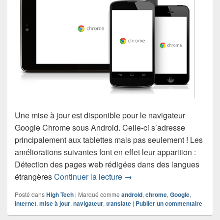
Une mise à jour est disponible pour le navigateur
Google Chrome sous Android. Celle-ci s’adresse
principalement aux tablettes mais pas seulement ! Les
améliorations suivantes font en effet leur apparition :
Détection des pages web rédigées dans des langues
Google Chrome se met à jou
étrangères
Continuer la lecture
→
Posté dans
High Tech
|
Marqué comme
android
,
chrome
,
Google
,
internet
,
mise à jour
,
navigateur
,
translate
|
Publier un commentaire