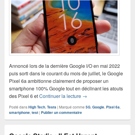
Annoncé lors de la dernière Google I/O en mai 2022
puis sorti dans le courant du mois de juillet, le Google
Pixel 6a ambitionne clairement de proposer un
smartphone 100% Google tout en déclinant les atouts
Test du Google Pixel 6a 
des Pixel 6 et
Continuer la lecture
→
Posté dans
High Tech
,
Tests
|
Marqué comme
5G
,
Google
,
Pixel 6a
,
smartphone
,
test
|
Publier un commentaire