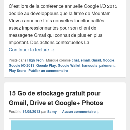
C’est lors de la conférence annuelle Google I/O 2013
dédiée au développeurs que la firme de Mountain
View a annoncé trois nouvelles fonctionnalités
assez impressionnantes pour son client de
messagerie Gmail qui connait de plus en plus
important. Des actions contextuelles La
Google annonce trois nouveautés maje
Continuer la lecture
→
Posté dans
High Tech
|
Marqué comme
chat
,
email
,
Gmail
,
Google
,
Google I/O 2013
,
Google Play
,
Google Wallet
,
hangouts
,
paiement
,
Play Store
|
Publier un commentaire
15 Go de stockage gratuit pour
Gmail, Drive et Google+ Photos
Posté le
14/05/2013
par
Samy
—
Aucun commentaire ↓