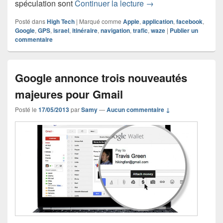
Acquisition de Waze p
spéculation sont
Continuer la lecture
→
Posté dans
High Tech
|
Marqué comme
Apple
,
application
,
facebook
,
Google
,
GPS
,
israel
,
itinéraire
,
navigation
,
trafic
,
waze
|
Publier un
commentaire
Google annonce trois nouveautés
majeures pour Gmail
Posté le
17/05/2013
par
Samy
—
Aucun commentaire ↓