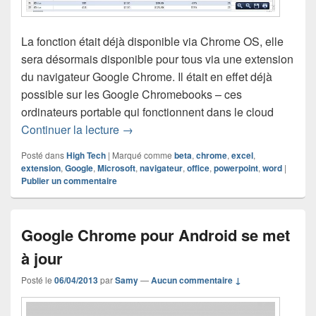
La fonction était déjà disponible via Chrome OS, elle
sera désormais disponible pour tous via une extension
du navigateur Google Chrome. Il était en effet déjà
possible sur les Google Chromebooks – ces
ordinateurs portable qui fonctionnent dans le cloud
Une extension pour ouvrir les docume
Continuer la lecture
→
Posté dans
High Tech
|
Marqué comme
beta
,
chrome
,
excel
,
extension
,
Google
,
Microsoft
,
navigateur
,
office
,
powerpoint
,
word
|
Publier un commentaire
Google Chrome pour Android se met
à jour
Posté le
06/04/2013
par
Samy
—
Aucun commentaire ↓