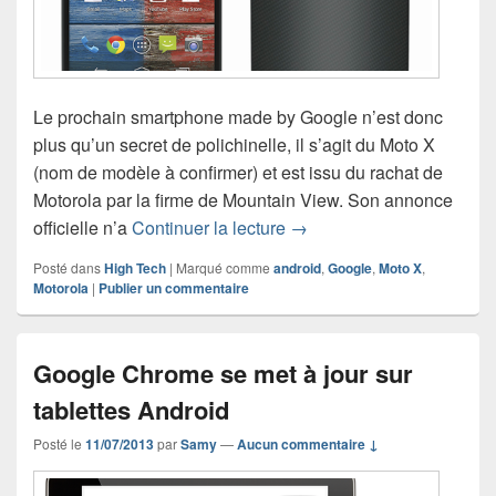
Le prochain smartphone made by Google n’est donc
plus qu’un secret de polichinelle, il s’agit du Moto X
(nom de modèle à confirmer) et est issu du rachat de
Motorola par la firme de Mountain View. Son annonce
Dernières infos sur le Moto
officielle n’a
Continuer la lecture
→
Posté dans
High Tech
|
Marqué comme
android
,
Google
,
Moto X
,
Motorola
|
Publier un commentaire
Google Chrome se met à jour sur
tablettes Android
Posté le
11/07/2013
par
Samy
—
Aucun commentaire ↓