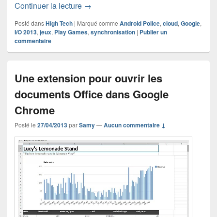
Google devrait bientôt dévoiler Play 
Continuer la lecture
→
Posté dans
High Tech
|
Marqué comme
Android Police
,
cloud
,
Google
,
I/O 2013
,
jeux
,
Play Games
,
synchronisation
|
Publier un
commentaire
Une extension pour ouvrir les
documents Office dans Google
Chrome
Posté le
27/04/2013
par
Samy
—
Aucun commentaire ↓