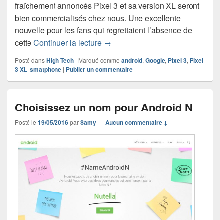
fraîchement annoncés Pixel 3 et sa version XL seront
bien commercialisés chez nous. Une excellente
nouvelle pour les fans qui regrettaient l’absence de
Les Pixel 3 et Pixel 3 XL arrivent
cette
Continuer la lecture
→
Posté dans
High Tech
|
Marqué comme
android
,
Google
,
Pixel 3
,
Pixel
3 XL
,
smatphone
|
Publier un commentaire
Choisissez un nom pour Android N
Posté le
19/05/2016
par
Samy
—
Aucun commentaire ↓