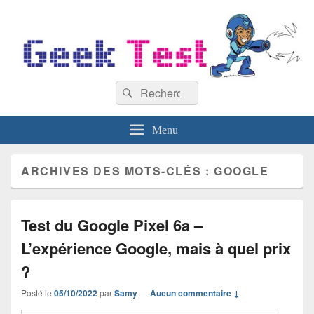
GeekTest
Recherche :
Blog jeux-vidéo et high-tech
Rechercher
Menu
ARCHIVES DES MOTS-CLÉS :
GOOGLE
Test du Google Pixel 6a –
L’expérience Google, mais à quel prix
?
Posté le
05/10/2022
par
Samy
—
Aucun commentaire ↓