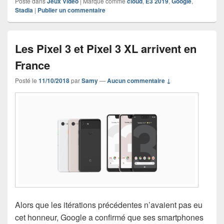
Posté dans
Jeux Vidéo
|
Marqué comme
cloud
,
E3 2019
,
Google
,
Stadia
|
Publier un commentaire
Les Pixel 3 et Pixel 3 XL arrivent en
France
Posté le
11/10/2018
par
Samy
—
Aucun commentaire ↓
Alors que les itérations précédentes n’avaient pas eu
cet honneur, Google a confirmé que ses smartphones