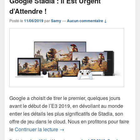
Google Stadia : Il Est Urgent
d’Attendre !
Posté le
11/06/2019
par
Samy
—
Aucun commentaire ↓
Google a choisit de tirer le premier, quelques jours
avant le début de l’E3 2019, en dévoilant au monde
entier les détails les plus significatifs de Stadia, son
offre de jeu dans le cloud. Nous en profitons pour faire
Google Stadia : Il Est Urgent d’Attend
le
Continuer la lecture
→