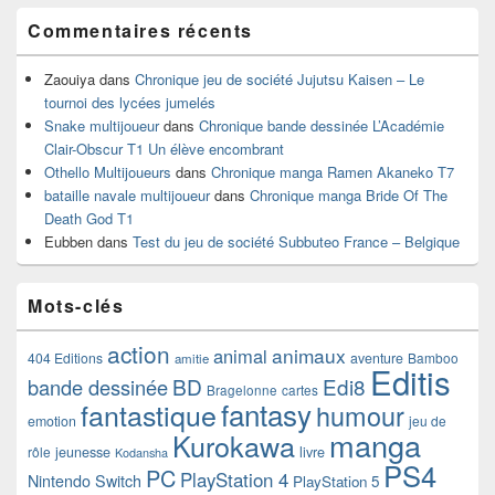
Commentaires récents
Zaouiya
dans
Chronique jeu de société Jujutsu Kaisen – Le
tournoi des lycées jumelés
Snake multijoueur
dans
Chronique bande dessinée L’Académie
Clair-Obscur T1 Un élève encombrant
Othello Multijoueurs
dans
Chronique manga Ramen Akaneko T7
bataille navale multijoueur
dans
Chronique manga Bride Of The
Death God T1
Eubben
dans
Test du jeu de société Subbuteo France – Belgique
Mots-clés
action
animaux
animal
404 Editions
aventure
Bamboo
amitie
Editis
BD
Edi8
bande dessinée
Bragelonne
cartes
fantasy
fantastique
humour
emotion
jeu de
manga
Kurokawa
rôle
jeunesse
livre
Kodansha
PS4
PC
PlayStation 4
Nintendo Switch
PlayStation 5