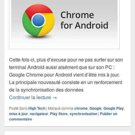
Cette fois-ci, plus d’excuse pour ne pas surfer sur son
terminal Android aussi aisément que sur son PC :
Google Chrome pour Android vient d’être mis à jour.
La principale nouveauté consiste en un renforcement
de la synchronisation des données
Google Chrome pour Android se met à 
Continuer la lecture
→
Posté dans
High Tech
|
Marqué comme
chrome
,
Google
,
Google Play
,
mise à jour
,
navigateur
,
Play Store
,
synchronisation
|
Publier un
commentaire