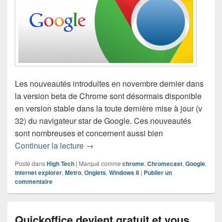
Les nouveautés introduites en novembre dernier dans
la version beta de Chrome sont désormais disponible
en version stable dans la toute dernière mise à jour (v
32) du navigateur star de Google. Ces nouveautés
sont nombreuses et concernent aussi bien
Les nouveautés de Google Chrome 32
Continuer la lecture
→
Posté dans
High Tech
|
Marqué comme
chrome
,
Chromecast
,
Google
,
internet explorer
,
Metro
,
Onglets
,
Windows 8
|
Publier un
commentaire
Quickoffice devient gratuit et vous