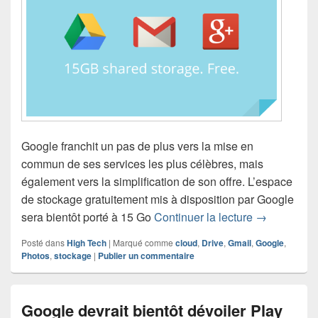
Google franchit un pas de plus vers la mise en
commun de ses services les plus célèbres, mais
également vers la simplification de son offre. L’espace
de stockage gratuitement mis à disposition par Google
15 Go de sto
sera bientôt porté à 15 Go
Continuer la lecture
→
Posté dans
High Tech
|
Marqué comme
cloud
,
Drive
,
Gmail
,
Google
,
Photos
,
stockage
|
Publier un commentaire
Google devrait bientôt dévoiler Play