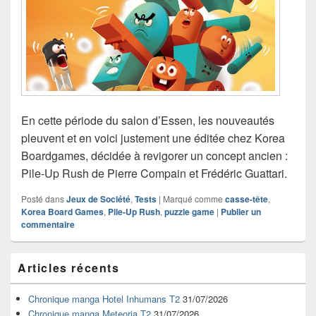
En cette période du salon d’Essen, les nouveautés
pleuvent et en voici justement une éditée chez Korea
Boardgames, décidée à revigorer un concept ancien :
Pile-Up Rush de Pierre Compain et Frédéric Guattari.
Posté dans
Jeux de Société
,
Tests
|
Marqué comme
casse-tête
,
Korea Board Games
,
Pile-Up Rush
,
puzzle game
|
Publier un
commentaire
Zone
Articles récents
principale
de
widget
Chronique manga Hotel Inhumans T2
31/07/2026
pour
Chronique manga Meteoria T2
31/07/2026