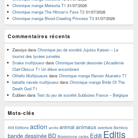
la
Chronique manga Meteoria T1
31/07/2026
barre
Chronique manga The Hitman’s Fave T2
31/07/2026
latérale
Chronique manga Blood-Crawling Princess T3
31/07/2026
Commentaires récents
Zaouiya
dans
Chronique jeu de société Jujutsu Kaisen – Le
tournoi des lycées jumelés
Snake multijoueur
dans
Chronique bande dessinée L’Académie
Clair-Obscur T1 Un élève encombrant
Othello Multijoueurs
dans
Chronique manga Ramen Akaneko T7
bataille navale multijoueur
dans
Chronique manga Bride Of The
Death God T1
Eubben
dans
Test du jeu de société Subbuteo France – Belgique
Mots-clés
action
animaux
animal
404 Editions
aventure
Bamboo
amitie
Editis
BD
Edi8
bande dessinée
Bragelonne
cartes