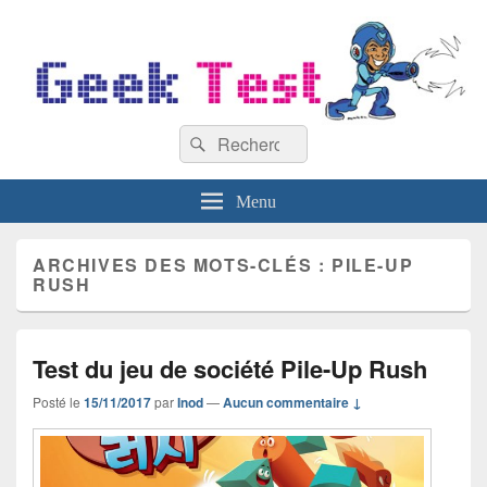
GeekTest
Recherche :
Blog jeux-vidéo et high-tech
Rechercher
Menu
ARCHIVES DES MOTS-CLÉS :
PILE-UP
RUSH
Test du jeu de société Pile-Up Rush
Posté le
15/11/2017
par
Inod
—
Aucun commentaire ↓