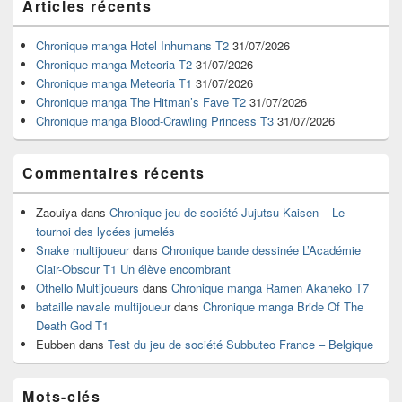
Articles récents
principale
de
widget
Chronique manga Hotel Inhumans T2
31/07/2026
pour
Chronique manga Meteoria T2
31/07/2026
la
Chronique manga Meteoria T1
31/07/2026
barre
Chronique manga The Hitman’s Fave T2
31/07/2026
latérale
Chronique manga Blood-Crawling Princess T3
31/07/2026
Commentaires récents
Zaouiya
dans
Chronique jeu de société Jujutsu Kaisen – Le
tournoi des lycées jumelés
Snake multijoueur
dans
Chronique bande dessinée L’Académie
Clair-Obscur T1 Un élève encombrant
Othello Multijoueurs
dans
Chronique manga Ramen Akaneko T7
bataille navale multijoueur
dans
Chronique manga Bride Of The
Death God T1
Eubben
dans
Test du jeu de société Subbuteo France – Belgique
Mots-clés