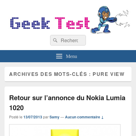
GeekTest
Recherche :
Blog jeux-vidéo et high-tech
Rechercher
Menu
ARCHIVES DES MOTS-CLÉS :
PURE VIEW
Retour sur l’annonce du Nokia Lumia
1020
Posté le
13/07/2013
par
Samy
—
Aucun commentaire ↓