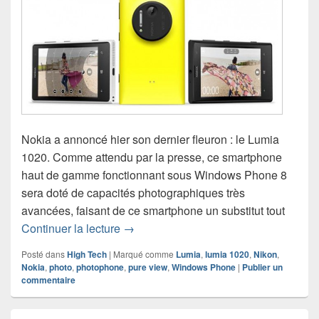
Nokia a annoncé hier son dernier fleuron : le Lumia
1020. Comme attendu par la presse, ce smartphone
haut de gamme fonctionnant sous Windows Phone 8
sera doté de capacités photographiques très
avancées, faisant de ce smartphone un substitut tout
Retour sur l’annonce du Nokia Lumia 
Continuer la lecture
→
Posté dans
High Tech
|
Marqué comme
Lumia
,
lumia 1020
,
Nikon
,
Nokia
,
photo
,
photophone
,
pure view
,
Windows Phone
|
Publier un
commentaire
Zone