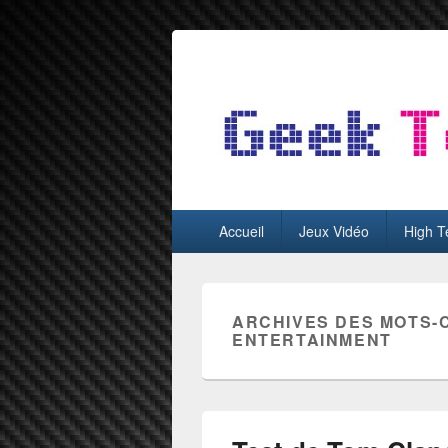
GeekTest
Blog jeux-vidéo et high-tech
Menu
Accueil
Jeux Vidéo
High T
principal
ARCHIVES DES MOTS-
ENTERTAINMENT