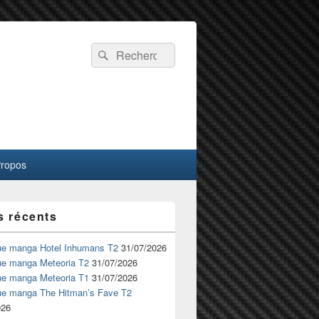
Recherche :
Rechercher
Propos
s récents
ue manga Hotel Inhumans T2
31/07/2026
ue manga Meteoria T2
31/07/2026
ue manga Meteoria T1
31/07/2026
ue manga The Hitman’s Fave T2
026