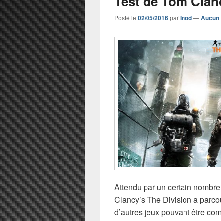
Test de Tom Clanc
Posté le
02/05/2016
par
Inod
—
Aucun 
Attendu par un certain nombre
Clancy’s The Division a parc
d’autres jeux pouvant être comp