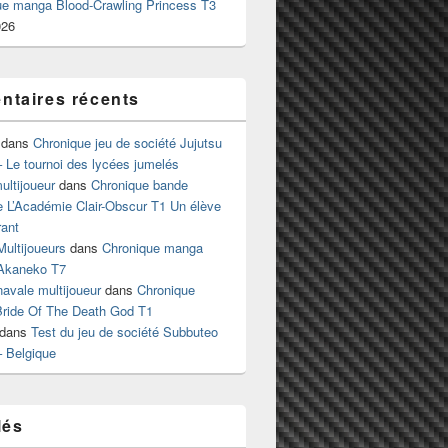
ue manga Blood-Crawling Princess T3
026
taires récents
dans
Chronique jeu de société Jujutsu
 Le tournoi des lycées jumelés
ltijoueur
dans
Chronique bande
e L’Académie Clair-Obscur T1 Un élève
ant
Multijoueurs
dans
Chronique manga
Akaneko T7
 navale multijoueur
dans
Chronique
ride Of The Death God T1
dans
Test du jeu de société Subbuteo
– Belgique
lés