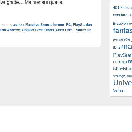
downgrade… Maintenant que la
404 Edition
om Clancy’s The Division (PS4)
aventure
B
Bragelonne
 comme
action
,
Massive Entertainment
,
PC
,
PlayStation
fanta
soft Annecy
,
Ubisoft Reflections
,
Xbox One
|
Publier un
jeu de rôle
ma
livre
PlayStat
roman
R
Shueisha
stratégie
sur
Unive
Series