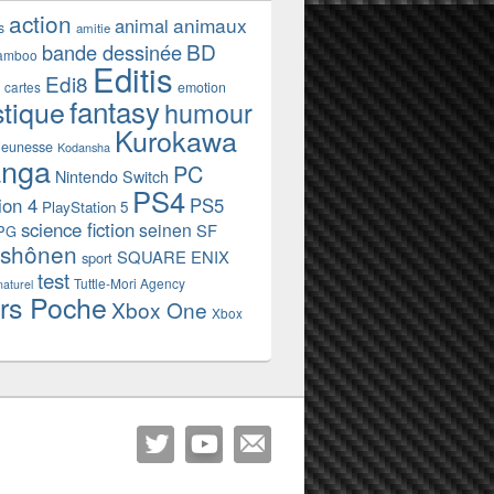
action
animaux
animal
s
amitie
BD
bande dessinée
amboo
Editis
Edi8
emotion
cartes
fantasy
stique
humour
Kurokawa
jeunesse
Kodansha
nga
PC
Nintendo Switch
PS4
ion 4
PS5
PlayStation 5
science fiction
seinen
SF
PG
shônen
SQUARE ENIX
sport
test
Tuttle-Mori Agency
naturel
rs Poche
Xbox One
Xbox