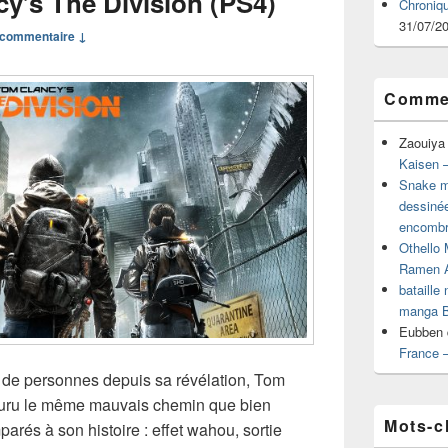
y’s The Division (PS4)
Chroniq
31/07/2
commentaire ↓
Commen
Zaouiya
Kaisen –
Snake mu
dessiné
encombr
Othello 
Ramen 
bataille
manga B
Eubben
France 
 de personnes depuis sa révélation, Tom
ouru le même mauvais chemin que bien
Mots-c
arés à son histoire : effet wahou, sortie